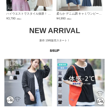
ハイウエストでスタイル抜群！ 骨格ウェーブ 優勝 キャミワンピース | 大きいサイズの通販ならハッピーマリリン
柔らか デニム調 キャミワンピース | 大きいサイズの通販ならハッピーマリリン
¥
3,790
¥
4,990
¥
（税込）
（税込）
NEW ARRIVAL
新作
15時販売スタート！
8/6UP