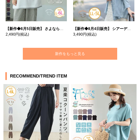
【新作◆8月5日販売】 さよなら猛暑 涼しさを着る 遮熱 接触冷感 吸水・速乾 五分袖 コンフォートメッシュ 配色レイヤード 風ゆる Tシャツ | 大きいサイズの通販ならハッピーマリリン
【新作◆8月4日販売】 シアーデニムで お洒落に肌隠し | 大きいサイズの通販ならハッピーマリリン
2,490円
(税込)
3,490円
(税込)
新作をもっと見る
RECOMMEND/TREND ITEM