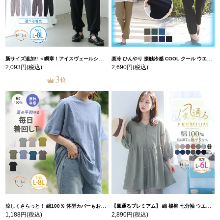
新サイズ追加!! ＜瞬寒！アイスヴェールシリーズ＞ 美脚 ジョガーパンツ 【ウェストゴム】 【ストレッチ】 | 大きいサイズの通販ならハッピーマリリン
楽冷 ひんやり 接触冷感 COOL クール ウエストゴム 楽ちん ストレッチ 美脚 レギパン 【ストレッチ】 | 大きいサイズの通販ならハッピーマリリン
2,093円
(税込)
2,690円
(税込)
涼しくさらっと！ 綿100％ 体型カバーもお洒落も叶える 風合いコットン ゆるシルエット ドルマン | 大きいサイズの通販ならハッピーマリリン
【風通るプレミアム】 綿 楊柳 七分袖 ウエストギャザー ブラウス | 大きいサイズの通販ならハッピーマリリン
1,188円
(税込)
2,890円
(税込)