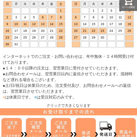
日
月
火
水
木
金
土
日
月
火
水
木
金
土
カートを確認
1
1
2
3
4
5
2
3
4
5
6
7
8
6
7
8
9
10
11
12
9
10
11
12
13
14
15
13
14
15
16
17
18
19
16
17
18
19
20
21
22
20
21
22
23
24
25
26
23
24
25
26
27
28
29
27
28
29
30
30
31
インターネットでのご注文・お問い合わせは、年中無休・２４時間受け付
けております。
●１４：００以降の注文は、翌営業日に受付させていただきます。
●お問合わせメールは、翌営業日以内に返信させていただきます。混雑時
など遅れる場合もございます。
●土/日/祝日は休業日のため、注文受付及び、お問合わせメールへの返信
は、翌営業日させていただきます。
■
は休業日です。
■
は受注対応のみです。
クリックで大きくなります