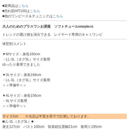
■新商品は
こちら
■売れ筋HIT100は
こちら
■他のワンピース＆チュニックは
こちら
大人のためのプラスワンお洒落 ソフトチュールonepiece
トレンドの透け感を演出できる レイヤード専用のキャミワンピ
体型別コメント
▼Mサイズ：身長160cm
・LL-3L（タグ3L）サイズ着用
ゆったり着用できました
▼3Lサイズ：身長168cm
・LL-3L（タグ3L）サイズ着用
＜＜準備中＞＞
▼4Lサイズ：身長156cm
・4Lサイズ着用
＜＜準備中＞＞
サイズ/cm ※当店は平置き実寸で計測しております。
■LL-3L（タグ3L）■
身丈127cm バスト100cm 前肩紐位置幅21cm 裾周り195cm