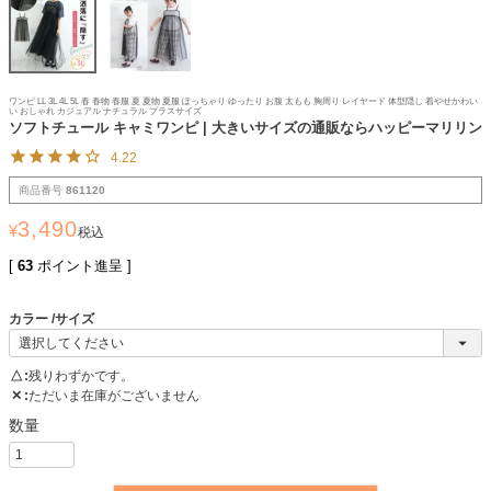
ワンピ LL 3L 4L 5L 春 春物 春服 夏 夏物 夏服 ぽっちゃり ゆったり お腹 太もも 胸周り レイヤード 体型隠し 着やせかわい
い おしゃれ カジュアル ナチュラル プラスサイズ
ソフトチュール キャミワンピ | 大きいサイズの通販ならハッピーマリリン
4.22
商品番号
861120
3,490
¥
税込
[
63
ポイント進呈 ]
カラー
サイズ
△
残りわずかです。
✕
ただいま在庫がございません