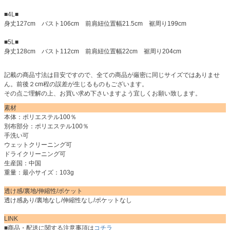
■4L■
身丈127cm バスト106cm 前肩紐位置幅21.5cm 裾周り199cm
■5L■
身丈128cm バスト112cm 前肩紐位置幅22cm 裾周り204cm
記載の商品寸法は目安ですので、全ての商品が厳密に同じサイズではありませ
ん。前後２cm程の誤差が生じるものもございます。
その点ご理解の上、お買い求め下さいますよう宜しくお願い致します。
素材
本体：ポリエステル100％
別布部分：ポリエステル100％
手洗い可
ウェットクリーニング可
ドライクリーニング可
生産国：中国
重量：最小サイズ：103g
透け感/裏地/伸縮性/ポケット
透け感あり/裏地なし/伸縮性なし/ポケットなし
LINK
■商品・配送に関する注意事項は
コチラ