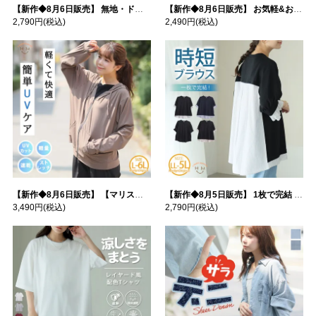
【新作◆8月6日販売】 無地・ドット柄から選べる 忍ばせ 活躍 シアー カーデ | 大きいサイズの通販ならハッピーマリリン
【新作◆8月6日販売】 お気軽&お手軽 選べるデザイン 接触冷感 レイヤード風 コットン トップス | 大きいサイズの通販ならハッピーマリリン
2,790円
(税込)
2,490円
(税込)
【新作◆8月6日販売】 【マリスポーツ】 運動初心者さんのための フード付き パーカー | 大きいサイズの通販ならハッピーマリリン
【新作◆8月5日販売】 1枚で完結 袖口＆バック フハク使い トップス | 大きいサイズの通販ならハッピーマリリン
3,490円
(税込)
2,790円
(税込)