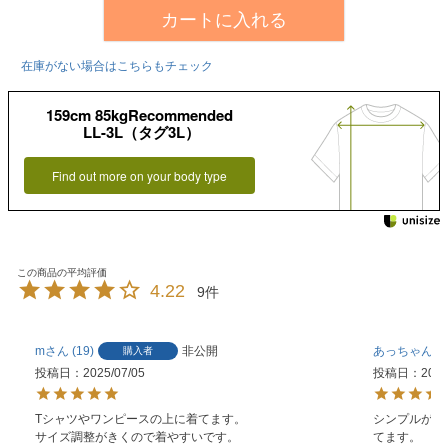
カートに入れる
在庫がない場合はこちらもチェック
159cm 85kgRecommended
LL-3L（タグ3L）
Find out more on your body type
4.22
9
m
19
非公開
あっちゃん
購入者
投稿日
2025/07/05
投稿日
2024
Tシャツやワンピースの上に着てます。

シンプルがオ
サイズ調整がきくので着やすいです。
てます。