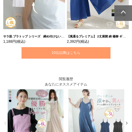
ページトッ
ページトッ
プへ
プへ
サラ肌 ブラトップ シリーズ 締め付けない リブ タンクトップ | 大きいサイズの通販ならハッピーマリリン
【風通るプレミアム】 2丈展開 綿 楊柳 ギャザー フレア スカンツ 【ウェストゴム】 | 大きいサイズの通販ならハッピーマリリン
1,188円
(税込)
2,392円
(税込)
10位以降はこちら
閲覧履歴
あなたにオススメアイテム