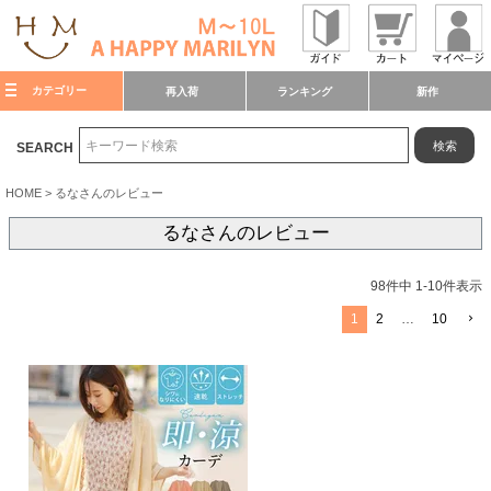
カテゴリー
再入荷
ランキング
新作
検索
SEARCH
HOME
るなさんのレビュー
るなさんのレビュー
98
件中
1
-
10
件表示
1
2
…
10