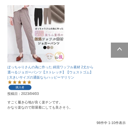
ページトッ
プへ
ぽっちゃりさんの為に作った 綿混ワッフル素材 2丈から
選べるジョガーパンツ【ストレッチ】【ウェストゴム】
| 大きいサイズの通販ならハッピーマリリン
購入者
投稿日
2023/04/03
すごく履き心地が良く楽チンです。

かなり楽なので部屋着にしても良さそう。
98
件中
1
-
10
件表示