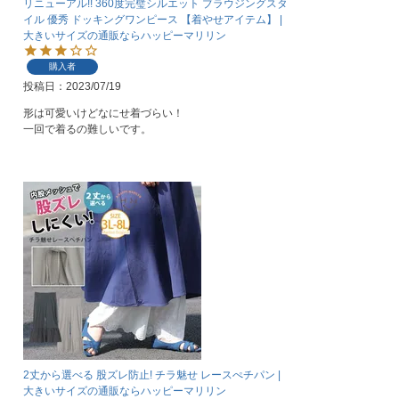
リニューアル!! 360度完璧シルエット ブラウジングスタ
イル 優秀 ドッキングワンピース 【着やせアイテム】 |
大きいサイズの通販ならハッピーマリリン
購入者
投稿日
2023/07/19
形は可愛いけどなにせ着づらい！

一回で着るの難しいです。
2丈から選べる 股ズレ防止! チラ魅せ レースぺチパン |
大きいサイズの通販ならハッピーマリリン