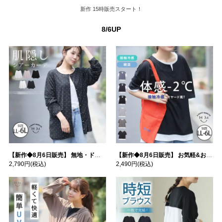
新作
15時販売スタート！
8/6UP
【新作◆8月6日販売】 無地・ドット柄から選べる 忍ばせ 活躍 シアー カーデ | 大きいサイズの通販ならハッピーマリリン
【新作◆8月6日販売】 お気軽&お手軽 選べるデザイン 接触冷感 レイヤード風 コットン トップス | 大きいサイズの通販ならハッピーマリリン
2,790円
(税込)
2,490円
(税込)