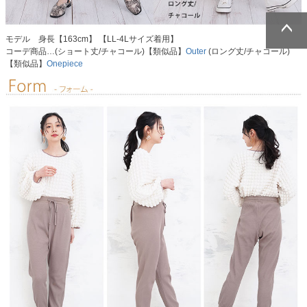
モデル 身長【163cm】 【LL-4Lサイズ着用】
コーデ商品…(ショート丈/チャコール)【類似品】
Outer
(ロング丈/チャコール)
ページトッ
ページトッ
【類似品】
Onepiece
プへ
プへ