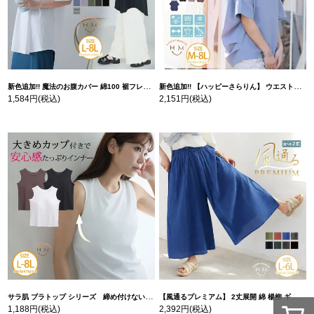
新色追加!! 魔法のお腹カバー 綿100 裾フレア Tシャツ | 大きいサイズの通販ならハッピーマリリン
新色追加!! 【ハッピーさらりん】 ウエストタック入り スッキリ魅せ コクーントップス | 大きいサイズの通販ならハッピーマリリン
1,584円
(税込)
2,151円
(税込)
サラ肌 ブラトップ シリーズ 締め付けない リブ タンクトップ | 大きいサイズの通販ならハッピーマリリン
【風通るプレミアム】 2丈展開 綿 楊柳 ギャザー フレア スカンツ 【ウェストゴム】 | 大きいサイズの通販ならハッピーマリリン
1,188円
(税込)
2,392円
(税込)