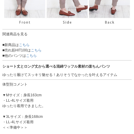
関連商品を見る
■新商品は
こちら
■売れ筋HIT100は
こちら
■他のパンツは
こちら
ショート丈とロング丈から選べる混綿ワッフル素材の楽ちんパンツ
ゆったり履けてスッキリ魅せる！ありそうでなかったを叶えるアイテム
体型別コメント
▼Mサイズ：身長163cm
・LL-4Lサイズ着用
ゆったり着用できました。
▼3Lサイズ：身長168cm
・LL-4Lサイズ着用
＜＜準備中＞＞