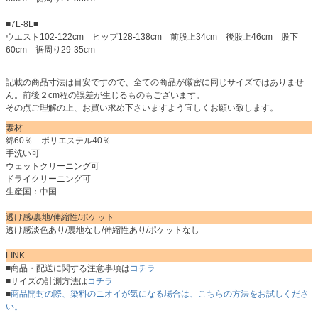
■7L-8L■
ウエスト102-122cm ヒップ128-138cm 前股上34cm 後股上46cm 股下
60cm 裾周り29-35cm
記載の商品寸法は目安ですので、全ての商品が厳密に同じサイズではありませ
ん。前後２cm程の誤差が生じるものもございます。
その点ご理解の上、お買い求め下さいますよう宜しくお願い致します。
素材
綿60％ ポリエステル40％
手洗い可
ウェットクリーニング可
ドライクリーニング可
生産国：中国
透け感/裏地/伸縮性/ポケット
透け感淡色あり/裏地なし/伸縮性あり/ポケットなし
LINK
■商品・配送に関する注意事項は
コチラ
■サイズの計測方法は
コチラ
■
商品開封の際、染料のニオイが気になる場合は、こちらの方法をお試しくださ
い。