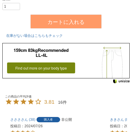
カートに入れる
在庫がない場合はこちらもチェック
159cm 83kgRecommended
LL-4L
Find out more on your body type
3.81
16
さささ
38
非公開
きき
8
購入者
投稿日
2024/07/26
投稿日
2023