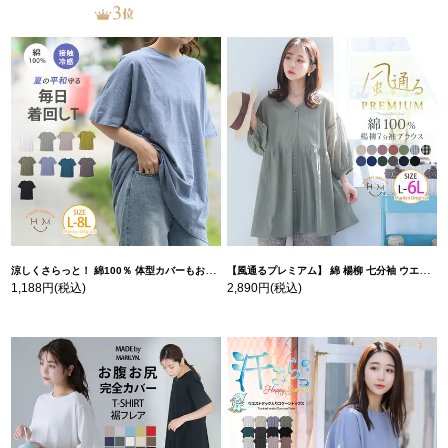
涼しくさらっと！ 綿100％ 体型カバーもお洒落も叶える 風合いコットン ゆるシルエット ドルマン | 大きいサイズの通販ならハッピーマリリン
【風通るプレミアム】 綿 楊柳 七分袖 ウエストギャザー ブラウス | 大きいサイズの通販ならハッピーマリリン
1,188円
(税込)
2,890円
(税込)