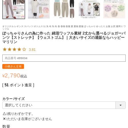
オリジナル レギンス スパッツ ボトムス LL 3L 4L 5L 6L 春 春物 春服 夏 夏物 夏服 ぽっちゃり ゆったり お腹 お尻 腰周り ワ
ッフル
ぽっちゃりさんの為に作った 綿混ワッフル素材 2丈から選べるジョガーパ
ンツ【ストレッチ】【ウェストゴム】 | 大きいサイズの通販ならハッピー
マリリン
3.81
商品番号
495034
小柄さん丈有
2,790
¥
税込
[
51
ポイント進呈 ]
カラー
サイズ
△
残りわずかです。
✕
ただいま在庫がございません