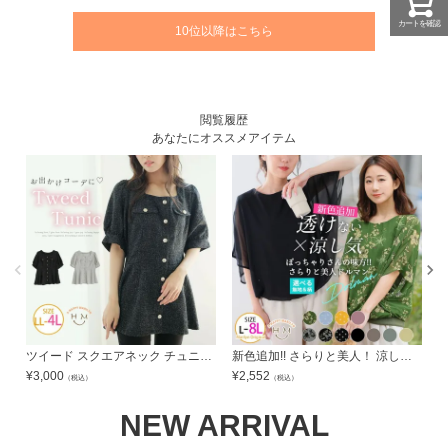
カートを確認
10位以降はこちら
閲覧履歴
あなたにオススメアイテム
ツイード スクエアネック チュニック | 大きいサイズの通販ならハッピーマリリン
新色追加!! さらりと美人！ 涼し気×華奢魅せ フレア袖異素材使い ドルマン トップス | 大きいサイズの通販ならハッピーマリリン
¥
3,000
¥
2,552
¥
（税込）
（税込）
NEW ARRIVAL