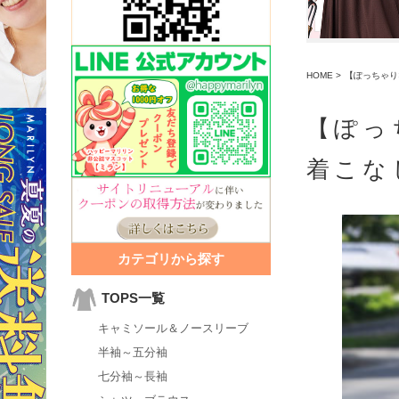
HOME
>
【ぽっちゃり
【ぽっ
着こな
カテゴリから探す
TOPS一覧
キャミソール＆ノースリーブ
半袖～五分袖
七分袖～長袖