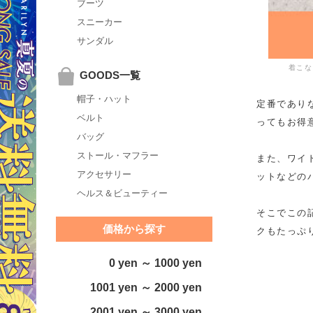
ブーツ
スニーカー
サンダル
着こな
GOODS一覧
帽子・ハット
定番であり
ベルト
ってもお得
バッグ
ストール・マフラー
また、ワイ
アクセサリー
ットなどの
ヘルス＆ビューティー
そこでこの
価格から探す
クもたっぷ
0 yen ～ 1000 yen
1001 yen ～ 2000 yen
2001 yen ～ 3000 yen