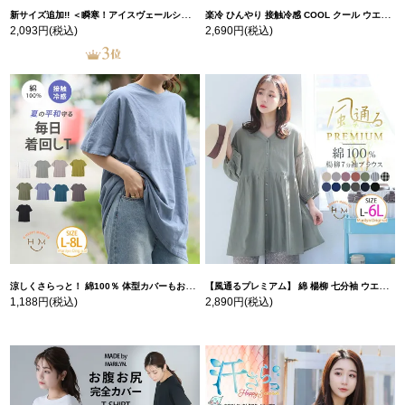
新サイズ追加!! ＜瞬寒！アイスヴェールシリーズ＞ 美脚 ジョガーパンツ 【ウェストゴム】 【ストレッチ】 | 大きいサイズの通販ならハッピーマリリン
楽冷 ひんやり 接触冷感 COOL クール ウエストゴム 楽ちん ストレッチ 美脚 レギパン 【ストレッチ】 | 大きいサイズの通販ならハッピーマリリン
2,093円
(税込)
2,690円
(税込)
涼しくさらっと！ 綿100％ 体型カバーもお洒落も叶える 風合いコットン ゆるシルエット ドルマン | 大きいサイズの通販ならハッピーマリリン
【風通るプレミアム】 綿 楊柳 七分袖 ウエストギャザー ブラウス | 大きいサイズの通販ならハッピーマリリン
1,188円
(税込)
2,890円
(税込)