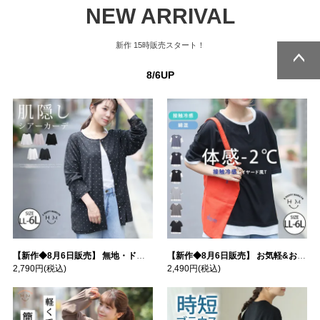
NEW ARRIVAL
新作
15時販売スタート！
8/6UP
ページトッ
ページトッ
プへ
プへ
【新作◆8月6日販売】 無地・ドット柄から選べる 忍ばせ 活躍 シアー カーデ | 大きいサイズの通販ならハッピーマリリン
【新作◆8月6日販売】 お気軽&お手軽 選べるデザイン 接触冷感 レイヤード風 コットン トップス | 大きいサイズの通販ならハッピーマリリン
2,790円
(税込)
2,490円
(税込)