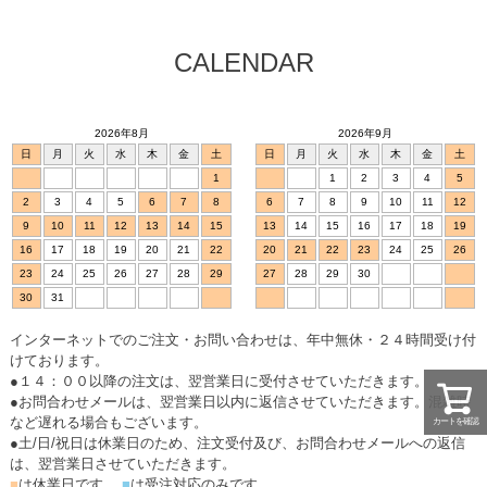
CALENDAR
2026年8月
2026年9月
日
月
火
水
木
金
土
日
月
火
水
木
金
土
1
1
2
3
4
5
2
3
4
5
6
7
8
6
7
8
9
10
11
12
9
10
11
12
13
14
15
13
14
15
16
17
18
19
16
17
18
19
20
21
22
20
21
22
23
24
25
26
23
24
25
26
27
28
29
27
28
29
30
30
31
インターネットでのご注文・お問い合わせは、年中無休・２４時間受け付
けております。
●１４：００以降の注文は、翌営業日に受付させていただきます。
●お問合わせメールは、翌営業日以内に返信させていただきます。混雑時
など遅れる場合もございます。
カートを確認
●土/日/祝日は休業日のため、注文受付及び、お問合わせメールへの返信
は、翌営業日させていただきます。
■
は休業日です。
■
は受注対応のみです。