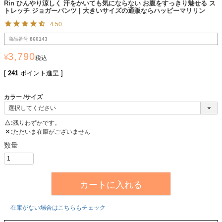
Rin ひんやり涼しく 汗をかいても気にならない お腹をすっきり魅せる ス
トレッチ ジョガーパンツ | 大きいサイズの通販ならハッピーマリリン
4.50
商品番号
860143
3,790
¥
税込
[
241
ポイント進呈 ]
カラー
サイズ
△
残りわずかです。
✕
ただいま在庫がございません
カートに入れる
在庫がない場合はこちらもチェック