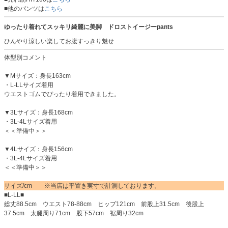
■他のパンツは
こちら
ゆったり着れてスッキリ綺麗に美脚 ドロストイージーpants
ひんやり涼しい楽してお腹すっきり魅せ
体型別コメント
▼Mサイズ：身長163cm
・L-LLサイズ着用
ウエストゴムでぴったり着用できました。
▼3Lサイズ：身長168cm
・3L-4Lサイズ着用
＜＜準備中＞＞
▼4Lサイズ：身長156cm
・3L-4Lサイズ着用
＜＜準備中＞＞
サイズ/cm ※当店は平置き実寸で計測しております。
■L-LL■
総丈88.5cm ウエスト78-88cm ヒップ121cm 前股上31.5cm 後股上
37.5cm 太腿周り71cm 股下57cm 裾周り32cm