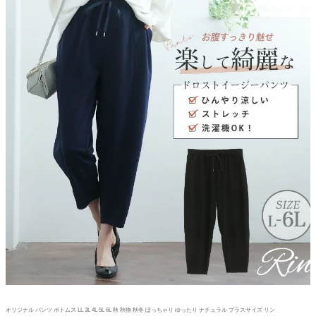
オリジナル パンツ ボトムス LL 3L 4L 5L 6L 秋 秋物 秋冬 ぽっちゃり ゆったり ナチュラル プラスサイズ リン