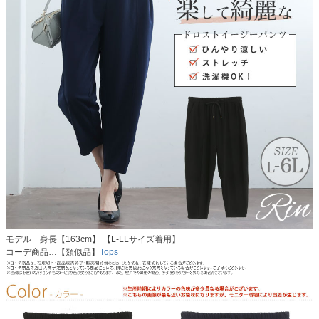
モデル 身長【163cm】 【L-LLサイズ着用】
コーデ商品…【類似品】
Tops