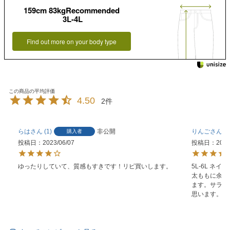
159cm 83kgRecommended
3L-4L
Find out more on your body type
4.50
2
らは
1
非公開
りんご
5
購入者
投稿日
2023/06/07
投稿日
2023
ゆったりしていて、質感もすきです！リピ買いします。
5L-6L ネイ
太ももに余裕
ます。サラッ
思います。ブ