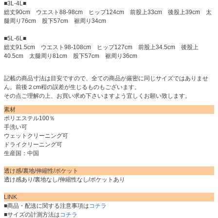
■3L-4L■
総丈90cm ウエスト88-98cm ヒップ124cm 前股上33cm 後股上39cm 太
腿周り76cm 股下57cm 裾周り34cm
■5L-6L■
総丈91.5cm ウエスト98-108cm ヒップ127cm 前股上34.5cm 後股上
40.5cm 太腿周り81cm 股下57cm 裾周り36cm
記載の商品寸法は目安ですので、全ての商品が厳密に同じサイズではありませ
ん。前後２cm程の誤差が生じるものもございます。
その点ご理解の上、お買い求め下さいますよう宜しくお願い致します。
素材
ポリエステル100％
手洗い可
ウェットクリーニング可
ドライクリーニング可
生産国：中国
透け感/裏地/伸縮性/ポケット
透け感あり/裏地なし/伸縮性なし/ポケットあり
LINK
■商品・配送に関する注意事項は
コチラ
■サイズの計測方法は
コチラ