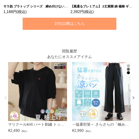
サラ肌 ブラトップ シリーズ 締め付けない リブ タンクトップ | 大きいサイズの通販ならハッピーマリリン
【風通るプレミアム】 2丈展開 綿 楊柳 ギャザー フレア スカンツ 【ウェストゴム】 | 大きいサイズの通販ならハッピーマリリン
1,188円
(税込)
2,392円
(税込)
10位以降はこちら
閲覧履歴
あなたにオススメアイテム
マリクールknit ハート刺繍 トップス | 大きいサイズの通販ならハッピーマリリン
～猛暑対策～ さらさらの「極み」！ 涼乾 シワになりづらい ワイドパンツ | 大きいサイズの通販ならハッピーマリリン
¥
2,490
¥
2,990
¥
（税込）
（税込）