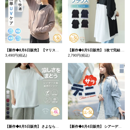
【新作◆8月6日販売】 【マリスポーツ】 運動初心者さんのための フード付き パーカー | 大きいサイズの通販ならハッピーマリリン
【新作◆8月5日販売】 1枚で完結 袖口＆バック フハク使い トップス | 大きいサイズの通販ならハッピーマリリン
3,490円
(税込)
2,790円
(税込)
【新作◆8月5日販売】 さよなら猛暑 涼しさを着る 遮熱 接触冷感 吸水・速乾 五分袖 コンフォートメッシュ 配色レイヤード 風ゆる Tシャツ | 大きいサイズの通販ならハッピーマリリン
【新作◆8月4日販売】 シアーデニムで お洒落に肌隠し | 大きいサイズの通販ならハッピーマリリン