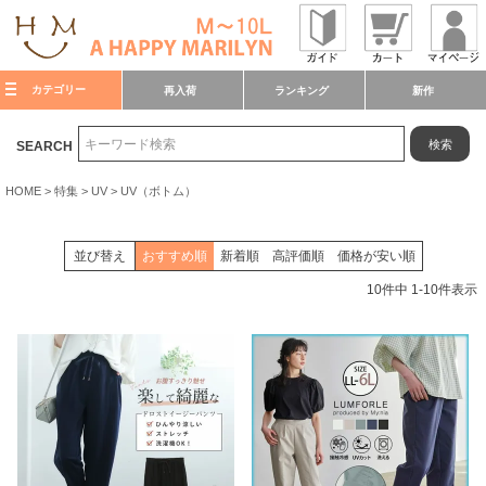
カテゴリー
再入荷
ランキング
新作
検索
SEARCH
HOME
特集
UV
UV（ボトム）
並び替え
おすすめ順
新着順
高評価順
価格が安い順
10
件中
1
-
10
件表示