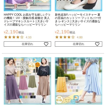
HAPPY COOL お肌を守る嬉しい7つ
新色追加!! ハッピーモイスチャー 夏
の機能！ UV・接触冷感 細魅せ 美人
の至福のカットソー フットカバー付
ドレープマキシスカート | 大きいサ
き レギンス | 大きいサイズの通販な
イズの通販ならハッピーマリリン
らハッピーマリリン
2,190
2,190
¥
税込
¥
税込
4.10
4.00
在庫切れ
在庫切れ