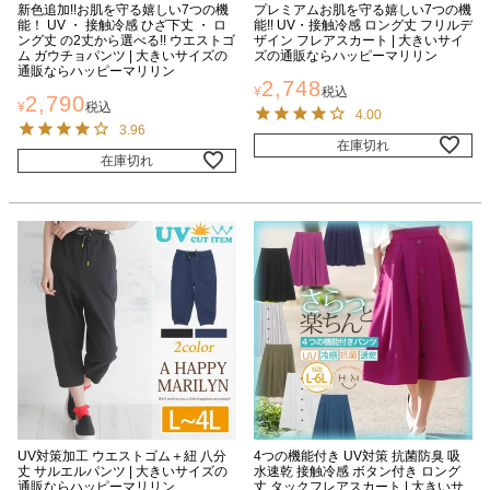
新色追加!!お肌を守る嬉しい7つの機
プレミアムお肌を守る嬉しい7つの機
能！ UV ・ 接触冷感 ひざ下丈 ・ ロ
能!! UV・接触冷感 ロング丈 フリルデ
ング丈 の2丈から選べる!! ウエストゴ
ザイン フレアスカート | 大きいサイ
ム ガウチョパンツ | 大きいサイズの
ズの通販ならハッピーマリリン
通販ならハッピーマリリン
2,748
¥
税込
2,790
¥
税込
4.00
3.96
在庫切れ
在庫切れ
UV対策加工 ウエストゴム＋紐 八分
4つの機能付き UV対策 抗菌防臭 吸
丈 サルエルパンツ | 大きいサイズの
水速乾 接触冷感 ボタン付き ロング
通販ならハッピーマリリン
丈 タックフレアスカート | 大きいサ