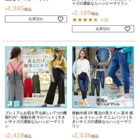
イズの通販ならハッピーマリリン
4,345
¥
税込
2,189
¥
税込
在庫切れ
4.33
在庫切れ
プレミアムお肌を守る嬉しい7つの機
接触冷感 UV 魔法の美ライン 楽冷 裾
能!! UV・接触冷感 サロペット | 大き
くしゅ ストレッチ デニムパンツ | 大
いサイズの通販ならハッピーマリリ
きいサイズの通販ならハッピーマリ
ン
リン
2,418
2,536
¥
税込
¥
税込