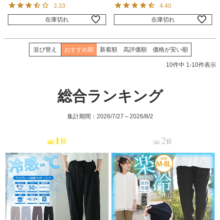
3.33
4.40
在庫切れ
在庫切れ
並び替え
おすすめ順
新着順
高評価順
価格が安い順
10
件中
1
-
10
件表示
総合ランキング
集計期間：2026/7/27～2026/8/2