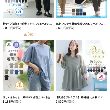
新サイズ追加!! ＜瞬寒！アイスヴェールシリーズ＞ 美脚 ジョガーパンツ 【ウェストゴム】 【ストレッチ】 | 大きいサイズの通販ならハッピーマリリン
楽冷 ひんやり 接触冷感 COOL クール ウエストゴム 楽ちん ストレッチ 美脚 レギパン 【ストレッチ】 | 大きいサイズの通販ならハッピーマリリン
2,093円
(税込)
2,690円
(税込)
涼しくさらっと！ 綿100％ 体型カバーもお洒落も叶える 風合いコットン ゆるシルエット ドルマン | 大きいサイズの通販ならハッピーマリリン
【風通るプレミアム】 綿 楊柳 七分袖 ウエストギャザー ブラウス | 大きいサイズの通販ならハッピーマリリン
1,188円
(税込)
2,890円
(税込)