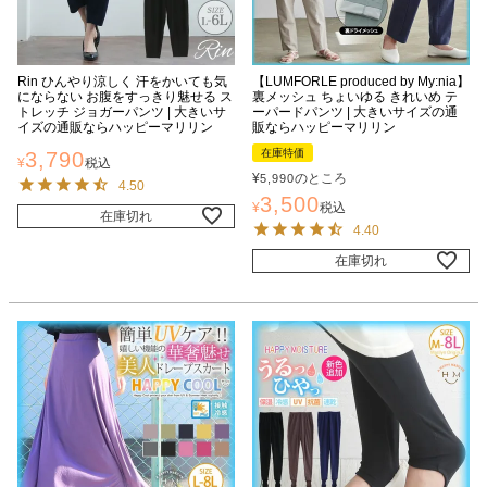
Rin ひんやり涼しく 汗をかいても気
【LUMFORLE produced by My:nia】
にならない お腹をすっきり魅せる ス
裏メッシュ ちょいゆる きれいめ テ
トレッチ ジョガーパンツ | 大きいサ
ーパードパンツ | 大きいサイズの通
イズの通販ならハッピーマリリン
販ならハッピーマリリン
在庫特価
3,790
¥
税込
¥
のところ
5,990
4.50
3,500
¥
税込
在庫切れ
4.40
在庫切れ