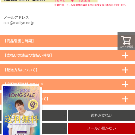
メールアドレス
otoi@marilyn.ne.jp
【商品引渡し時期】
カートを確認
【支払い方法及び支払い時期】
【配送方法について】
×
【宅配便配送料について】
購入価格 ／ 地域
通常
沖縄・離島など一部地域
【メール便配送料について】
5,900円（税込）未満
590円（税込）
1,200円（税込）
5,900円（税込）以上
購入価格 ／ 地域
全国一律
送料無料
返品・交換
送料お支払い
8,500円（税込）以上
無料
5,900円（税込）未満
260円（税込）
5,900円（税込）以上
送料無料
会社概要
メールが届かない