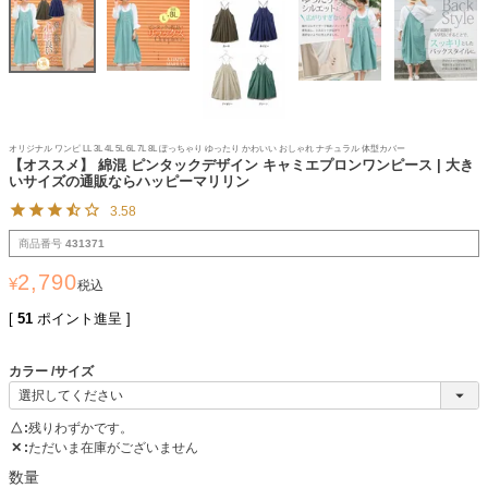
オリジナル ワンピ LL 3L 4L 5L 6L 7L 8L ぽっちゃり ゆったり かわいい おしゃれ ナチュラル 体型カバー
【オススメ】 綿混 ピンタックデザイン キャミエプロンワンピース | 大き
いサイズの通販ならハッピーマリリン
3.58
商品番号
431371
2,790
¥
税込
[
51
ポイント進呈 ]
カラー
サイズ
△
残りわずかです。
✕
ただいま在庫がございません