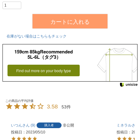
カートに入れる
在庫がない場合はこちらもチェック
159cm 85kgRecommended
5L-6L（タグ3）
Find out more on your body type
3.58
53
いつん
9
非公開
ミネラル
購入者
投稿日
2023/05/10
投稿日
2023