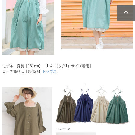
ページトッ
ページトッ
プへ
プへ
モデル 身長【161cm】 【L-4L（タグ1）サイズ着用】
コーデ商品…【類似品】
トップス