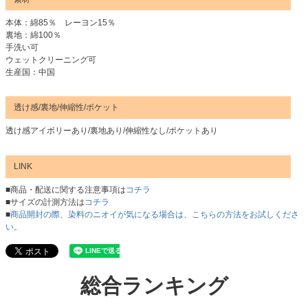
本体：綿85％ レーヨン15％
裏地：綿100％
手洗い可
ウェットクリーニング可
生産国：中国
透け感/裏地/伸縮性/ポケット
透け感アイボリーあり/裏地あり/伸縮性なし/ポケットあり
LINK
■商品・配送に関する注意事項は
コチラ
■サイズの計測方法は
コチラ
■
商品開封の際、染料のニオイが気になる場合は、こちらの方法をお試しくださ
い。
総合ランキング