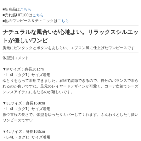
■新商品は
こちら
■売れ筋HIT100は
こちら
■他のワンピース＆チュニックは
こちら
ナチュラルな風合いが心地よい。リラックスシルエッ
トが優しいワンピ
胸元にピンタックとボタンをあしらい、エプロン風に仕上げたワンピースです
体型別コメント
▼Mサイズ：身長161cm
・L-4L（タグ1）サイズ着用
ゆとりをもって着用できました。肩紐で調節できるので、自分のバランスで着ら
れるのが良いですね。足元のレイヤードデザインが可愛く、コーデ次第でシーズ
ンレスアイテムにもなるのが嬉しいです。
▼3Lサイズ：身長168cm
・L-4L（タグ1）サイズ着用
膝位置程の長さで、体型をゆったりカバーしてくれます。ふんわりとした可愛い
ワンピースです♡
▼4Lサイズ：身長163cm
・L-4L（タグ1）サイズ着用