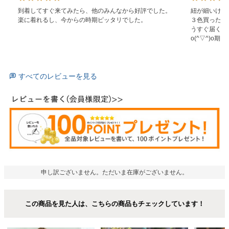
到着してすぐ来てみたら、他のみんなから好評でした。

紐が細いけど
楽に着れるし、今からの時期ピッタリでした。
３色買ったの
うすぐ届く予
o(^▽^)o期
すべてのレビューを見る
申し訳ございません。ただいま在庫がございません。
この商品を見た人は、こちらの商品もチェックしています！