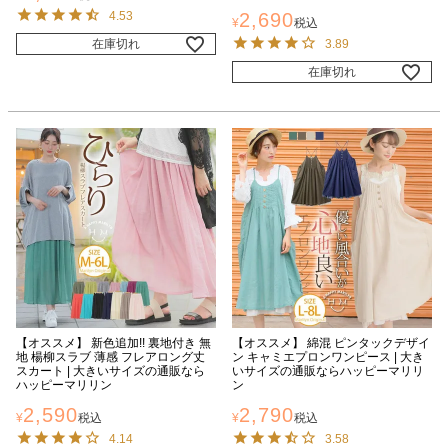
4.53
2,690
¥
税込
在庫切れ
3.89
在庫切れ
【オススメ】 新色追加!! 裏地付き 無
【オススメ】 綿混 ピンタックデザイ
地 楊柳スラブ 薄感 フレアロング丈
ン キャミエプロンワンピース | 大き
スカート | 大きいサイズの通販なら
いサイズの通販ならハッピーマリリ
ハッピーマリリン
ン
2,590
2,790
¥
税込
¥
税込
4.14
3.58