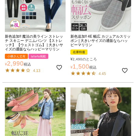
新色追加!! 魔法の美ライン ストレッ
新色追加!! 4E 幅広 カジュアルスリッ
チ スキニー デニムパンツ 【ストレ
ポン | 大きいサイズの通販ならハッ
ッチ】 【ウェストゴム】 | 大きいサ
ピーマリリン
イズの通販ならハッピーマリリン
在庫特価
小柄さん丈有
lafarfa掲載
¥
のところ
2,490
2,990
¥
税込
1,500
¥
税込
4.13
4.45