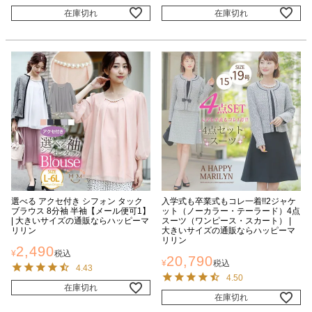
在庫切れ
在庫切れ
選べる アクセ付き シフォン タック
入学式も卒業式もコレ一着!!2ジャケ
ブラウス 8分袖 半袖【メール便可1】
ット（ノーカラー・テーラード）4点
| 大きいサイズの通販ならハッピーマ
スーツ（ワンピース・スカート） |
リリン
大きいサイズの通販ならハッピーマ
リリン
2,490
¥
税込
20,790
¥
税込
4.43
4.50
在庫切れ
在庫切れ