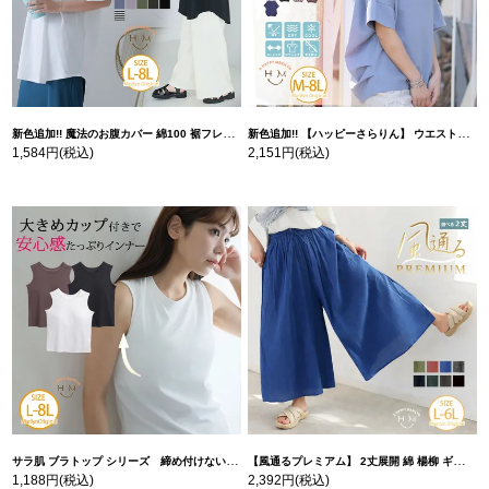
新色追加!! 魔法のお腹カバー 綿100 裾フレア Tシャツ | 大きいサイズの通販ならハッピーマリリン
新色追加!! 【ハッピーさらりん】 ウエストタック入り スッキリ魅せ コクーントップス | 大きいサイズの通販ならハッピーマリリン
1,584円
(税込)
2,151円
(税込)
サラ肌 ブラトップ シリーズ 締め付けない リブ タンクトップ | 大きいサイズの通販ならハッピーマリリン
【風通るプレミアム】 2丈展開 綿 楊柳 ギャザー フレア スカンツ 【ウェストゴム】 | 大きいサイズの通販ならハッピーマリリン
1,188円
(税込)
2,392円
(税込)