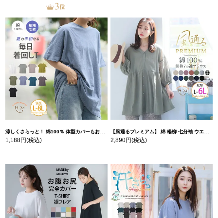
涼しくさらっと！ 綿100％ 体型カバーもお洒落も叶える 風合いコットン ゆるシルエット ドルマン | 大きいサイズの通販ならハッピーマリリン
【風通るプレミアム】 綿 楊柳 七分袖 ウエストギャザー ブラウス | 大きいサイズの通販ならハッピーマリリン
1,188円
(税込)
2,890円
(税込)