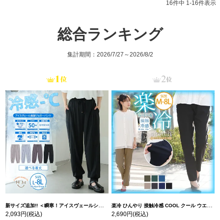
16
件中
1
-
16
件表示
総合ランキング
集計期間：2026/7/27～2026/8/2
新サイズ追加!! ＜瞬寒！アイスヴェールシリーズ＞ 美脚 ジョガーパンツ 【ウェストゴム】 【ストレッチ】 | 大きいサイズの通販ならハッピーマリリン
楽冷 ひんやり 接触冷感 COOL クール ウエストゴム 楽ちん ストレッチ 美脚 レギパン 【ストレッチ】 | 大きいサイズの通販ならハッピーマリリン
2,093円
(税込)
2,690円
(税込)