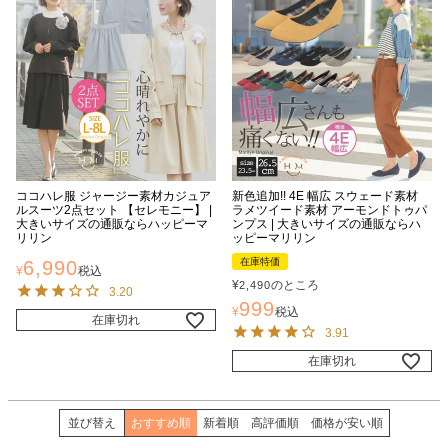
ココハレ服 ジャージー素材カジュア
新色追加!! 4E 幅広 スウェード素材
ルスーツ2点セット 【セレモニー】 |
ラメツイード素材 アーモンドトゥパ
大きいサイズの通販ならハッピーマ
ンプス | 大きいサイズの通販ならハ
リリン
ッピーマリリン
在庫特価
6,990
¥
税込
¥
のところ
2,490
3.20
999
¥
税込
在庫切れ
3.91
在庫切れ
並び替え
おすすめ順
新着順
高評価順
価格が安い順