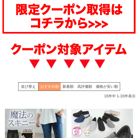
並び替え
おすすめ順
新着順
高評価順
価格が安い順
16
件中
1
-
16
件表示