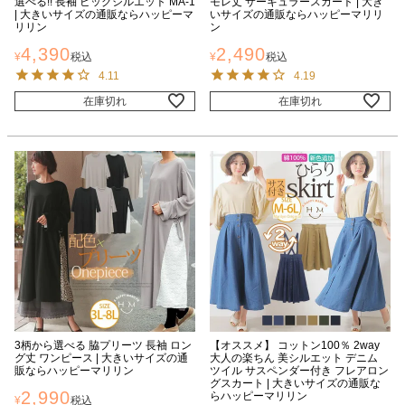
選べる!! 長袖 ビッグシルエット MA-1
モレ丈 サーキュラースカート | 大き
| 大きいサイズの通販ならハッピーマ
いサイズの通販ならハッピーマリリ
リリン
ン
4,390
2,490
¥
税込
¥
税込
4.11
4.19
在庫切れ
在庫切れ
3柄から選べる 脇プリーツ 長袖 ロン
【オススメ】 コットン100％ 2way
グ丈 ワンピース | 大きいサイズの通
大人の楽ちん 美シルエット デニム
販ならハッピーマリリン
ツイル サスペンダー付き フレアロン
グスカート | 大きいサイズの通販な
2,990
らハッピーマリリン
¥
税込