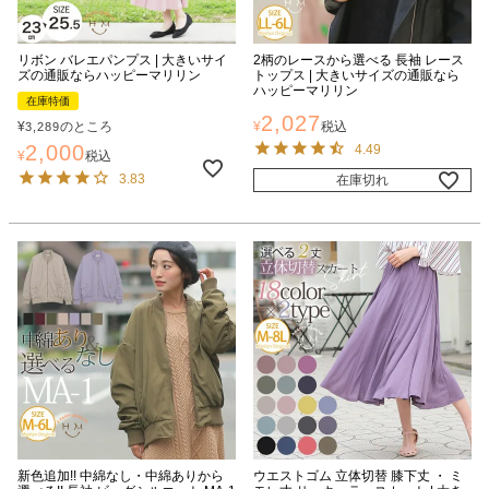
リボン バレエパンプス | 大きいサイ
2柄のレースから選べる 長袖 レース
ズの通販ならハッピーマリリン
トップス | 大きいサイズの通販なら
ハッピーマリリン
在庫特価
2,027
¥
のところ
¥
税込
3,289
2,000
4.49
¥
税込
3.83
在庫切れ
新色追加!! 中綿なし・中綿ありから
ウエストゴム 立体切替 膝下丈 ・ ミ