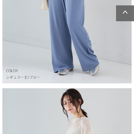
ページトッ
ページトッ
プへ
プへ