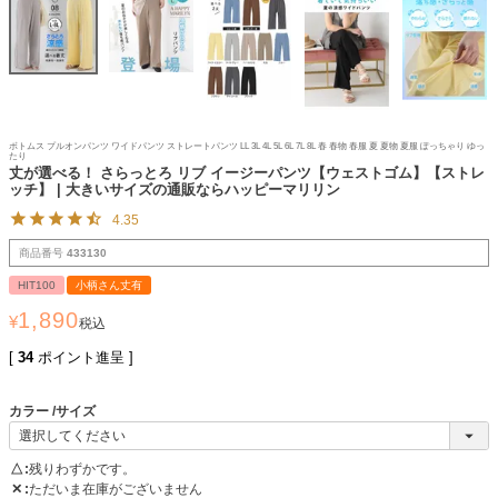
ボトムス プルオンパンツ ワイドパンツ ストレートパンツ LL 3L 4L 5L 6L 7L 8L 春 春物 春服 夏 夏物 夏服 ぽっちゃり ゆっ
たり
丈が選べる！ さらっとろ リブ イージーパンツ【ウェストゴム】【ストレ
ッチ】 | 大きいサイズの通販ならハッピーマリリン
4.35
商品番号
433130
HIT100
小柄さん丈有
1,890
¥
税込
[
34
ポイント進呈 ]
カラー
サイズ
△
残りわずかです。
✕
ただいま在庫がございません