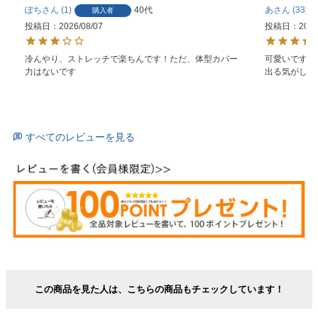
ぽち
1
40代
あ
33
購入者
投稿日
2026/08/07
投稿日
2026
冷んやり、ストレッチで楽ちんです！ただ、体型カバー
可愛いです。
力はないです
出る気がしま
すべてのレビューを見る
この商品を見た人は、こちらの商品もチェックしています！