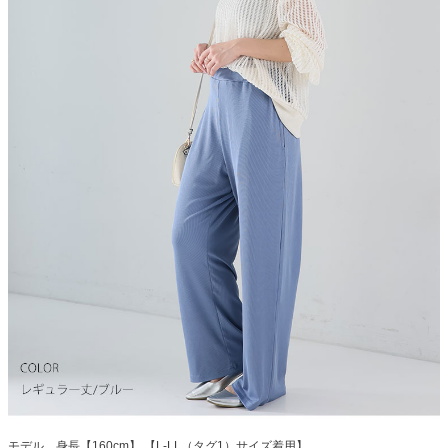
モデル 身長【160cm】 【L-LL（タグ1）サイズ着用】