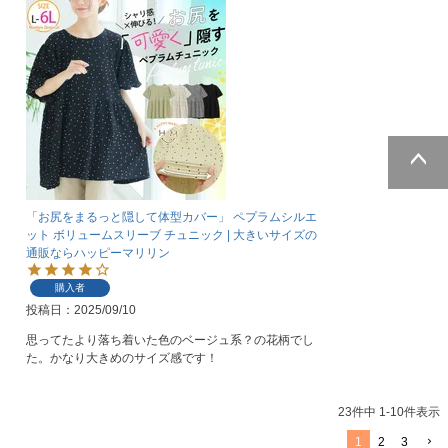
ページトッ
プへ
「お尻をまるっと隠して体型カバー」 ペプラムシルエ
ット ボリュームスリーブ チュニック | 大きいサイズの
通販ならハッピーマリリン
購入者
投稿日
2025/09/10
思ってたより落ち着いた色のベージュ系？の花柄でし
た。かなり大きめのサイズ感です！
23
件中
1
-
10
件表示
1
2
3