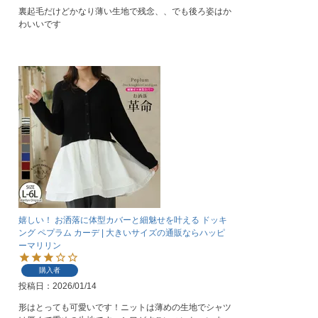
裏起毛だけどかなり薄い生地で残念、、でも後ろ姿はか
わいいです
嬉しい！ お洒落に体型カバーと細魅せを叶える ドッキ
ング ペプラム カーデ | 大きいサイズの通販ならハッピ
ーマリリン
購入者
投稿日
2026/01/14
形はとっても可愛いです！ニットは薄めの生地でシャツ