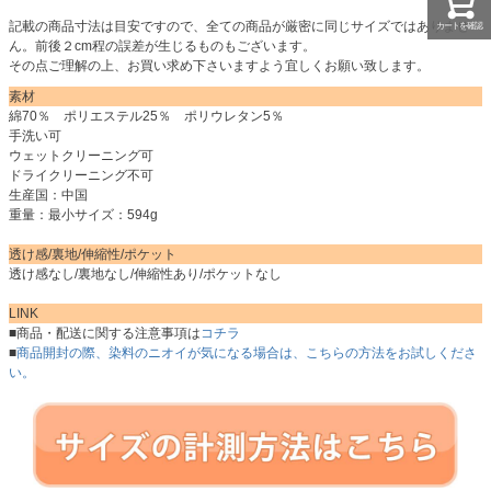
記載の商品寸法は目安ですので、全ての商品が厳密に同じサイズではありませ
カートを確認
ん。前後２cm程の誤差が生じるものもございます。
その点ご理解の上、お買い求め下さいますよう宜しくお願い致します。
素材
綿70％ ポリエステル25％ ポリウレタン5％
手洗い可
ウェットクリーニング可
ドライクリーニング不可
生産国：中国
重量：最小サイズ：594g
透け感/裏地/伸縮性/ポケット
透け感なし/裏地なし/伸縮性あり/ポケットなし
LINK
■商品・配送に関する注意事項は
コチラ
■
商品開封の際、染料のニオイが気になる場合は、こちらの方法をお試しくださ
い。