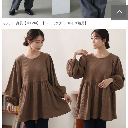
ページトッ
ページトッ
モデル 身長【160cm】 【L-LL（タグ1）サイズ着用】
プへ
プへ