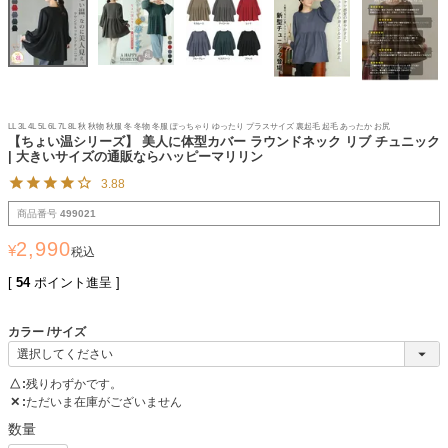
LL 3L 4L 5L 6L 7L 8L 秋 秋物 秋服 冬 冬物 冬服 ぽっちゃり ゆったり プラスサイズ 裏起毛 起毛 あったか お尻
【ちょい温シリーズ】 美人に体型カバー ラウンドネック リブ チュニック
| 大きいサイズの通販ならハッピーマリリン
3.88
商品番号
499021
2,990
¥
税込
[
54
ポイント進呈 ]
カラー
サイズ
△
残りわずかです。
✕
ただいま在庫がございません