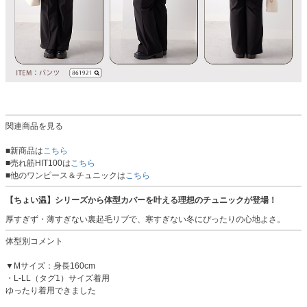
関連商品を見る
■新商品は
こちら
■売れ筋HIT100は
こちら
■他のワンピース＆チュニックは
こちら
【ちょい温】シリーズから体型カバーを叶える理想のチュニックが登場！
厚すぎず・薄すぎない裏起毛リブで、寒すぎない冬にぴったりの心地よさ。
体型別コメント
▼Mサイズ：身長160cm
・L-LL（タグ1）サイズ着用
ゆったり着用できました