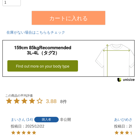
カートに入れる
在庫がない場合はこちらもチェック
159cm 85kgRecommended
3L-4L（タグ2）
Find out more on your body type
3.88
8
まい
14
非公開
あいひめ
購入者
投稿日
2025/12/22
投稿日
2025