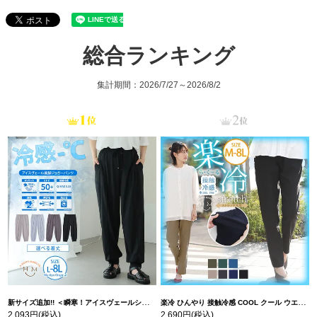
総合ランキング
集計期間：2026/7/27～2026/8/2
新サイズ追加!! ＜瞬寒！アイスヴェールシリーズ＞ 美脚 ジョガーパンツ 【ウェストゴム】 【ストレッチ】 | 大きいサイズの通販ならハッピーマリリン
楽冷 ひんやり 接触冷感 COOL クール ウエストゴム 楽ちん ストレッチ 美脚 レギパン 【ストレッチ】 | 大きいサイズの通販ならハッピーマリリン
2,093円
(税込)
2,690円
(税込)