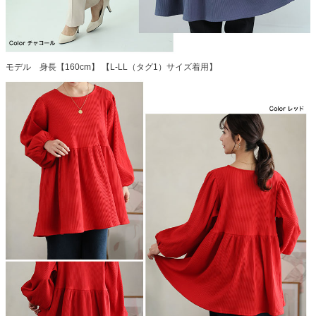
モデル 身長【160cm】 【L-LL（タグ1）サイズ着用】