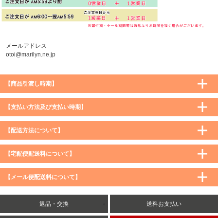
メールアドレス
otoi@marilyn.ne.jp
【商品引渡し時期】
【支払い方法及び支払い時期】
【配送方法について】
【宅配便配送料について】
購入価格 ／ 地域
通常
沖縄・離島など一部地域
【メール便配送料について】
5,900円（税込）未満
590円（税込）
1,200円（税込）
5,900円（税込）以上
購入価格 ／ 地域
全国一律
送料無料
返品・交換
送料お支払い
8,500円（税込）以上
無料
5,900円（税込）未満
260円（税込）