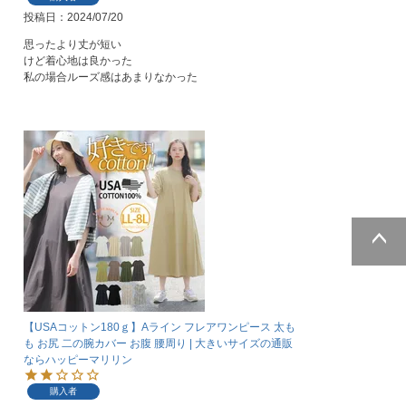
投稿日
2024/07/20
思ったより丈が短い

けど着心地は良かった

私の場合ルーズ感はあまりなかった
ページトッ
プへ
【USAコットン180ｇ】Aライン フレアワンピース 太も
も お尻 二の腕カバー お腹 腰周り | 大きいサイズの通販
ならハッピーマリリン
購入者