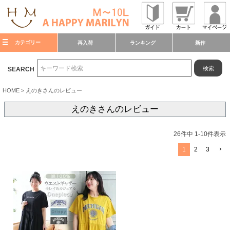
カテゴリー
再入荷
ランキング
新作
検索
SEARCH
HOME
えのきさんのレビュー
えのきさんのレビュー
26
件中
1
-
10
件表示
1
2
3