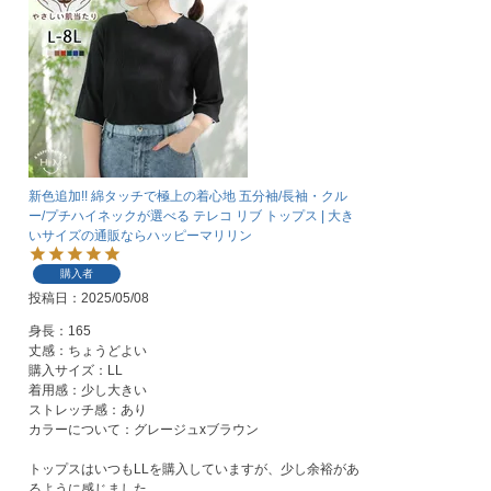
新色追加!! 綿タッチで極上の着心地 五分袖/長袖・クル
ー/プチハイネックが選べる テレコ リブ トップス | 大き
いサイズの通販ならハッピーマリリン
購入者
投稿日
2025/05/08
身長：165

丈感：ちょうどよい

購入サイズ：LL

着用感：少し大きい

ストレッチ感：あり

カラーについて：グレージュxブラウン

トップスはいつもLLを購入していますが、少し余裕があ
るように感じました。
