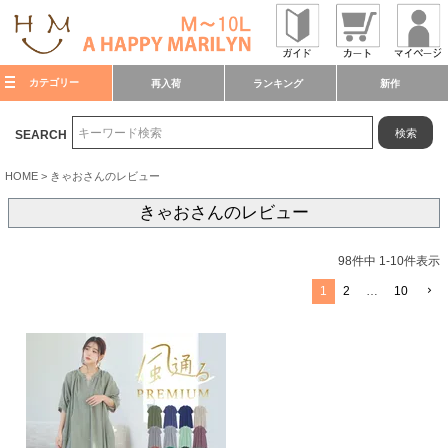
カテゴリー
再入荷
ランキング
新作
検索
SEARCH
HOME
きゃおさんのレビュー
きゃおさんのレビュー
98
件中
1
-
10
件表示
1
2
…
10