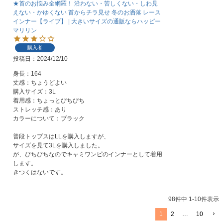
★首のお悩み全網羅！ 沿わない・苦しくない・しわ見
えない・かゆくない 首からチラ見せ 冬のお洒落 レース
インナー【ライブ】 | 大きいサイズの通販ならハッピー
マリリン
購入者
投稿日
2024/12/10
身長：164

丈感：ちょうどよい

購入サイズ：3L

着用感：ちょっとぴちぴち

ストレッチ感：あり

カラーについて：ブラック

普段トップスはLLを購入しますが、

サイズを見て3Lを購入しました。

が、ぴちぴちなのでキャミワンピのインナーとして着用
します。

きつくはないです。
98
件中
1
-
10
件表示
1
2
…
10