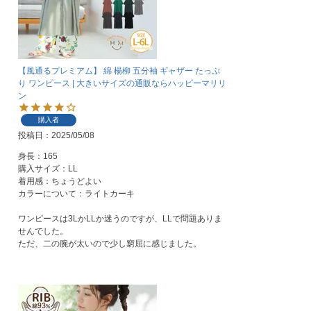
【風通るプレミアム】 綿 楊柳 五分袖 ギャザー たっぷ
り ワンピース | 大きいサイズの通販ならハッピーマリリ
ン
購入者
投稿日
2025/05/08
身長：165

購入サイズ：LL

着用感：ちょうどよい

カラーについて：ライトカーキ

ワンピースは3LかLLか迷うのですが、LLで問題ありま
せんでした。

ただ、二の腕が太いので少し窮屈に感じました。