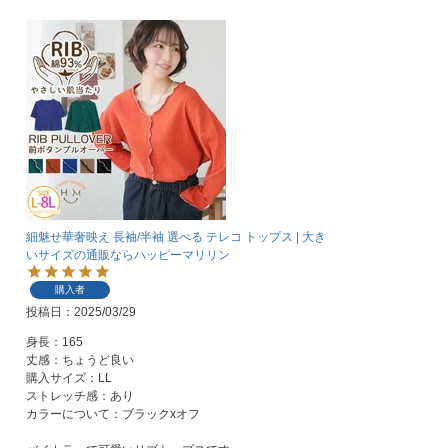
細魅せ華奢映え 長袖/半袖 選べる テレコ トップス | 大き
いサイズの通販ならハッピーマリリン
購入者
投稿日
2025/03/29
身長：165

丈感：ちょうど良い

購入サイズ：LL

ストレッチ感：あり

カラーについて：ブラックxオフ
