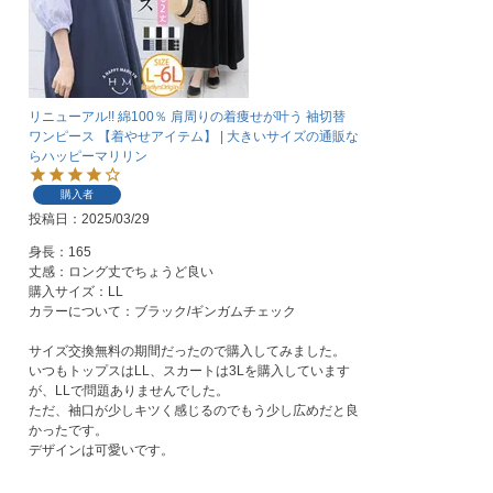
リニューアル!! 綿100％ 肩周りの着痩せが叶う 袖切替
ワンピース 【着やせアイテム】 | 大きいサイズの通販な
らハッピーマリリン
購入者
投稿日
2025/03/29
身長：165

丈感：ロング丈でちょうど良い

購入サイズ：LL

カラーについて：ブラック/ギンガムチェック

サイズ交換無料の期間だったので購入してみました。

いつもトップスはLL、スカートは3Lを購入しています
が、LLで問題ありませんでした。

ただ、袖口が少しキツく感じるのでもう少し広めだと良
かったです。

デザインは可愛いです。