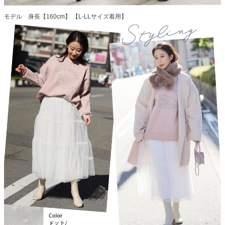
モデル 身長【160cm】 【L-LLサイズ着用】