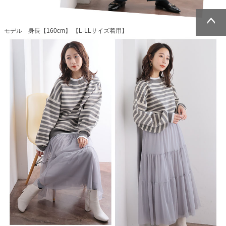
モデル 身長【160cm】 【L-LLサイズ着用】
ページトッ
ページトッ
プへ
プへ