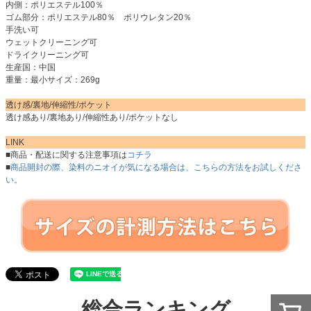
内側：ポリエステル100％
ゴム部分：ポリエステル80％ ポリウレタン20％
手洗い可
ウェットクリーニング可
ドライクリーニング可
生産国：中国
重量：最小サイズ：269g
透け感/裏地/伸縮性/ポケット
透け感あり/裏地あり/伸縮性あり/ポケットなし
LINK
■商品・配送に関する注意事項は
コチラ
■
商品開封の際、染料のニオイが気になる場合は、こちらの方法をお試しくださ
い。
総合ランキング