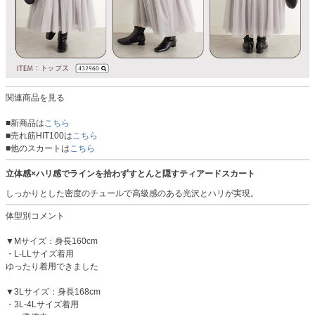
関連商品を見る
■新商品は
こちら
■売れ筋HIT100は
こちら
■他のスカートは
こちら
立体感×ハリ感でラインを拾わずすとんと隠すティアードスカート
しっかりとした密度のチュールで高級感のある光沢とハリが実現。
体型別コメント
▼Mサイズ：身長160cm
・L-LLサイズ着用
ゆったり着用できました
▼3Lサイズ：身長168cm
・3L-4Lサイズ着用