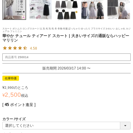
スカート ボトムス ロングスカート LL 3L 4L 5L 6L 冬 冬物 冬服 ぽっちゃり ゆったり プラスサイズ かわいい おしゃれ カジ
ュアル フェミニン
華やか チュール ティアード スカート | 大きいサイズの通販ならハッピー
マリリン
4.58
商品番号
250014
販売期間
2026/03/17 14:00
〜
在庫特価
¥
のところ
2,990
2,500
¥
税込
[
45
ポイント進呈 ]
カラー
サイズ