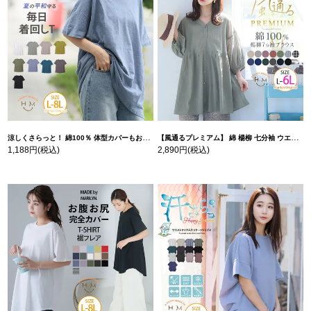
涼しくさらっと！ 綿100％ 体型カバーもお洒落も叶える 風合いコットン ゆるシルエット ドルマン | 大きいサイズの通販ならハッピーマリリン
【風通るプレミアム】 綿 楊柳 七分袖 ウエストギャザー ブラウス | 大きいサイズの通販ならハッピーマリリン
1,188円
(税込)
2,890円
(税込)