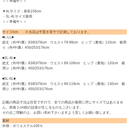
＜＜準備中＞＞
▼4Lサイズ：身長156cm
・3L-4Lサイズ着用
＜＜準備中＞＞
サイズ/cm ※当店は平置き実寸で計測しております。
■L-LL■
総丈（外/中/裏）83/83/78cm ウエスト79-99cm ヒップ（裏地）110cm 裾周
り（外/中/裏）450/253/176cm
■3L-4L■
総丈（外/中/裏）83/83/78cm ウエスト89-109cm ヒップ（裏地）120cm 裾
周り（外/中/裏）450/253/176cm
■5L-6L■
総丈（外/中/裏）83/83/78cm ウエスト99-119cm ヒップ（裏地）130cm 裾
周り（外/中/裏）450/253/176cm
記載の商品寸法は目安ですので、全ての商品が厳密に同じサイズではありませ
ん。前後２cm程の誤差が生じるものもございます。
その点ご理解の上、お買い求め下さいますよう宜しくお願い致します。
素材
外側：ポリエステル100％