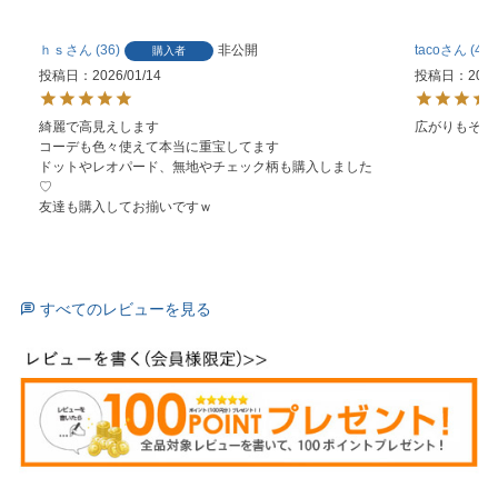
ｈｓ
36
非公開
taco
4
購入者
投稿日
2026/01/14
投稿日
2025
綺麗で高見えします

広がりもそこ
コーデも色々使えて本当に重宝してます

ドットやレオパード、無地やチェック柄も購入しました
♡

友達も購入してお揃いですｗ
すべてのレビューを見る