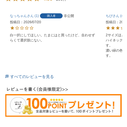
なっちゃん
1
非公開
ちぴ
49
購入者
投稿日
2026/07/20
投稿日
2026
白一択にしてほしい。たまにはと買ったけど、合わせず
2サイズほど
らくて選択肢にない。
ハイネックの
す。

濃い緑の色味
す。
すべてのレビューを見る