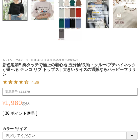
カットソー プルオーバー LL 3L 4L 5L 6L 7L 8L 春 春物 秋 二の腕カバー
新色追加!! 綿タッチで極上の着心地 五分袖/長袖・クルー/プチハイネック
が選べる テレコ リブ トップス | 大きいサイズの通販ならハッピーマリリ
ン
4.36
商品番号
473370
1,980
¥
税込
[
36
ポイント進呈 ]
カラー
サイズ