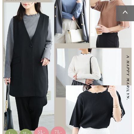
ページトッ
ページトッ
プへ
プへ