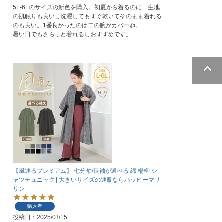
5L-6Lのサイズの新色を購入。初夏から着るのに…生地
の肌触りも良いし洗濯してもすぐ乾いてそのまま着れる
のも良い。1番良かったのは二の腕がカバー👍。

暑い日でもさらっと着れるしおすすめです。
ページトッ
プへ
【風通るプレミアム】 七分袖/長袖が選べる 綿 楊柳 シ
ャツチュニック | 大きいサイズの通販ならハッピーマリ
リン
購入者
投稿日
2025/03/15