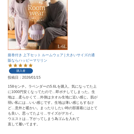
腹巻付き 上下セット ルームウェア | 大きいサイズの通
販ならハッピーマリリン
購入者
投稿日
2026/01/15
158センチ。ラベンダーの5.6Lを購入。気になってた上
に1000円安くなってたので…即ポチしてしまった。生
地は…柔らかくて…外側はタオル生地に近い感じ。肌が
弱い私には…いい感じです。生地は薄い感じもするけ
ど…意外と暖かい。まったりしたい時の部屋着にはとて
も良い。思ってたより…サイズがデカイ。

ウエストは…下がってしまう為ゴムを入れて

直して履いてます。