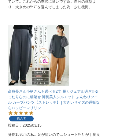
ていて…これからの季節に良いです👍。自分の体型よ
高身長さん小柄さんも選べる2丈 脱カジュアル過ぎ!! ゆ
ったりなのに細魅せ 脚長美人シルエット ふんわりツイ
ル カーブパンツ【ストレッチ】 | 大きいサイズの通販な
らハッピーマリリン
購入者
投稿日
2025/03/15
身長159cmの私…足が短いので…ショートｻｲｽﾞが丁度良