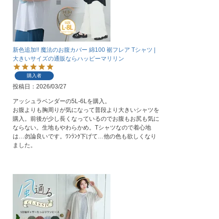
新色追加!! 魔法のお腹カバー 綿100 裾フレア Tシャツ |
大きいサイズの通販ならハッピーマリリン
購入者
投稿日
2026/03/27
アッシュラベンダーの5L-6Lを購入。

お腹よりも胸周りが気になって普段より大きいシャツを
購入。前後が少し長くなっているのでお腹もお尻も気に
ならない。生地もやわらかめ。Tシャツなので着心地
は…勿論良いです。ﾜﾝﾗﾝｸ下げて…他の色も欲しくなり
ました。