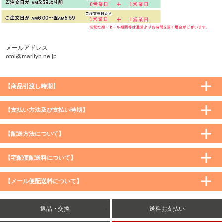
メールアドレス
otoi@marilyn.ne.jp
【商品引渡し時期】
【支払い方法及び支払い時期】
【配送方法について】
【宅配便配送料について】
購入価格 ／ 地域
通常
沖縄・離島など一部地域
【メール便配送料について】
5,900円（税込）未満
590円（税込）
1,200円（税込）
5,900円（税込）以上
購入価格 ／ 地域
全国一律
送料無料
返品・交換
送料お支払い
8,500円（税込）以上
無料
5,900円（税込）未満
260円（税込）