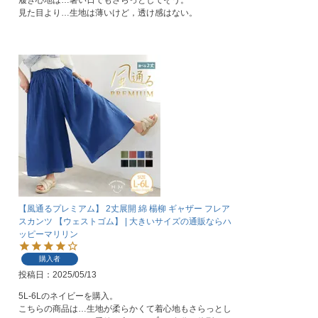
履き心地は…暑い日でもさらっとしてそう。

見た目より…生地は薄いけど，透け感はない。
【風通るプレミアム】 2丈展開 綿 楊柳 ギャザー フレア
スカンツ 【ウェストゴム】 | 大きいサイズの通販ならハ
ッピーマリリン
購入者
投稿日
2025/05/13
5L-6Lのネイビーを購入。

こちらの商品は…生地が柔らかくて着心地もさらっとし