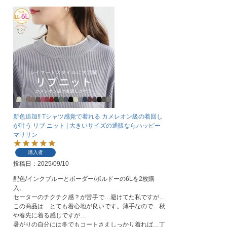
新色追加!! Tシャツ感覚で着れる カメレオン級の着回し
が叶う リブ ニット | 大きいサイズの通販ならハッピー
マリリン
購入者
投稿日
2025/09/10
配色/インクブルーとボーダー/ボルドーの6Lを2枚購
入。

セーターのチクチク感？が苦手で…避けてた私ですが…
この商品は…とても着心地が良いです。薄手なので…秋
や春先に着る感じですが…

暑がりの自分には冬でもコートさえしっかり着れば…丁