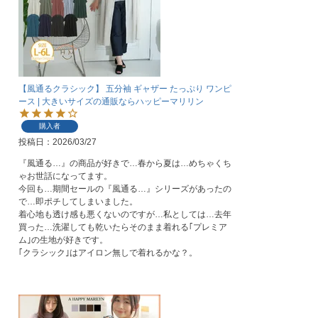
【風通るクラシック】 五分袖 ギャザー たっぷり ワンピ
ース | 大きいサイズの通販ならハッピーマリリン
購入者
投稿日
2026/03/27
『風通る…』の商品が好きで…春から夏は…めちゃくち
ゃお世話になってます。

今回も…期間セールの『風通る…』シリーズがあったの
で…即ポチしてしまいました。

着心地も透け感も悪くないのですが…私としては…去年
買った…洗濯しても乾いたらそのまま着れる｢プレミア
ム｣の生地が好きです。

｢クラシック｣はアイロン無しで着れるかな？。