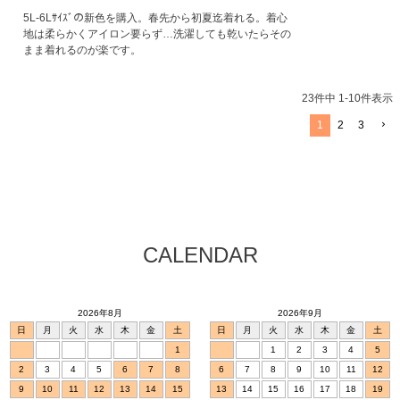
5L-6Lｻｲｽﾞの新色を購入。春先から初夏迄着れる。着心
地は柔らかくアイロン要らず…洗濯しても乾いたらその
まま着れるのが楽です。
23
件中
1
-
10
件表示
1
2
3
CALENDAR
2026年8月
2026年9月
日
月
火
水
木
金
土
日
月
火
水
木
金
土
1
1
2
3
4
5
2
3
4
5
6
7
8
6
7
8
9
10
11
12
9
10
11
12
13
14
15
13
14
15
16
17
18
19