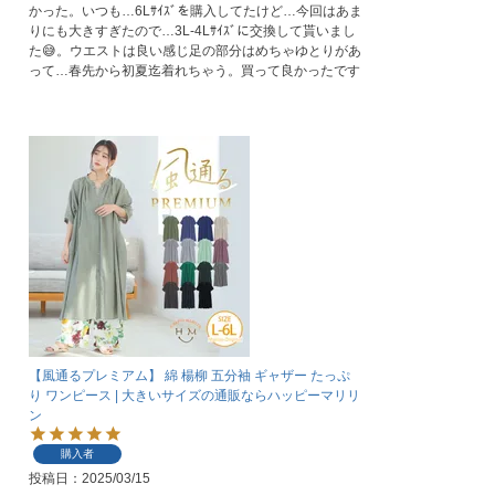
かった。いつも…6Lｻｲｽﾞを購入してたけど…今回はあま
りにも大きすぎたので…3L-4Lｻｲｽﾞに交換して貰いまし
た😅。ウエストは良い感じ足の部分はめちゃゆとりがあ
って…春先から初夏迄着れちゃう。買って良かったです
【風通るプレミアム】 綿 楊柳 五分袖 ギャザー たっぷ
り ワンピース | 大きいサイズの通販ならハッピーマリリ
ン
購入者
投稿日
2025/03/15