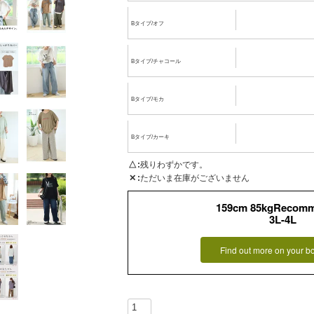
Bタイプ/オフ
Bタイプ/チャコール
Bタイプ/モカ
Bタイプ/カーキ
△
残りわずかです。
✕
ただいま在庫がございません
159cm 85kgRecom
3L-4L
Find out more on your b