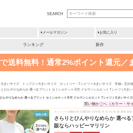
SEARCH
メールマガジン
お気に入り
ランキング
新作
円以上で送料無料！
通常2%ポイント還元／
大きいサイズ トップス
大きいサイズ カットソー・Tシャツ
大きいサイズ 半袖～五分
りとひんやりなめらか 選べるプリント セミシルケット天竺 ドルマンシルエット Tシャツ | 大
ひんやりなめらか 選べるプリント セミシルケット天竺 ドルマンシルエット Tシャツ | 大きいサイ
買い物かごへ（カラー・サ
カットソー 接触冷感 抗菌防臭 UV対策 3L 4L 5L 6L 夏 夏物 
さらりとひんやりなめらか 選べるプ
販ならハッピーマリリン