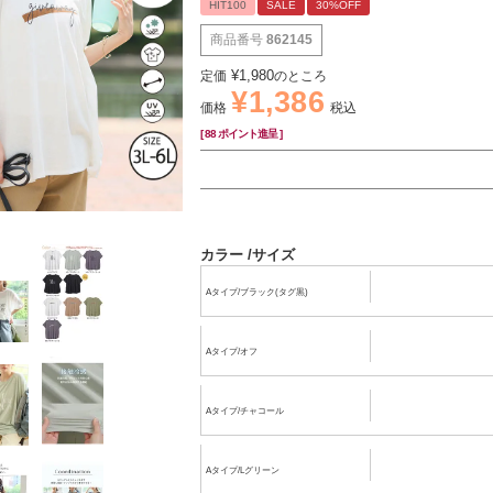
HIT100
SALE
30%OFF
商品番号
862145
¥
1,980
定価
のところ
¥
1,386
価格
税込
[
88
ポイント進呈 ]
カラー
サイズ
Aタイプ/ブラック(タグ黒)
Aタイプ/オフ
Aタイプ/チャコール
Aタイプ/Lグリーン