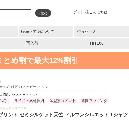
ゲスト 様こんにちは
検索
返品・交換について
マイページ
再入荷
HIT100
まとめ割で最大12%割引
袖
きいサイズの通販ならハッピーマリリン
ズの通販ならハッピーマリリン
イズ）
サイズ・素材詳細
体型別コメント
週間ランキング
夏服 夏用 お腹 お尻 二の腕カバー
リント セミシルケット天竺 ドルマンシルエット Tシャツ 