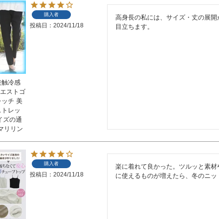
購入者
高身長の私には、サイズ・丈の展開
投稿日
2024/11/18
目立ちます。
接触冷感
ウエストゴ
レッチ 美
ストレッ
サイズの通
マリリン
購入者
楽に着れて良かった。ツルッと素材
投稿日
2024/11/18
に使えるものが増えたら、冬のニッ