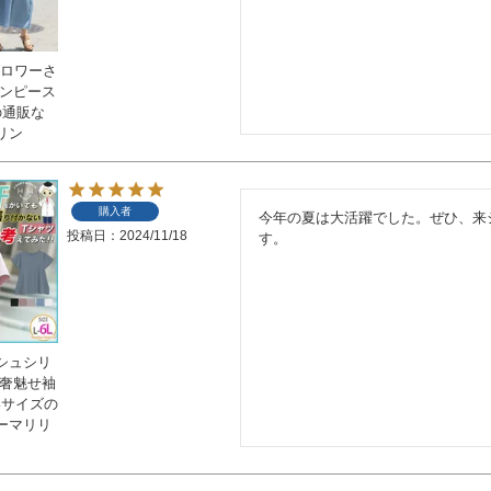
ォロワーさ
ワンピース
の通販な
リン
購入者
今年の夏は大活躍でした。ぜひ、来
投稿日
2024/11/18
す。
シュシリ
華奢魅せ袖
いサイズの
ーマリリ