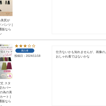
&美尻が
ドパンツ |
通販なら
ン
購入者
仕方ないかも知れませんが、画像の
投稿日
2024/11/18
おしゃれ着ではないかな
丈 スタ
型カバー
人の為の美
カート |
通販なら
ン