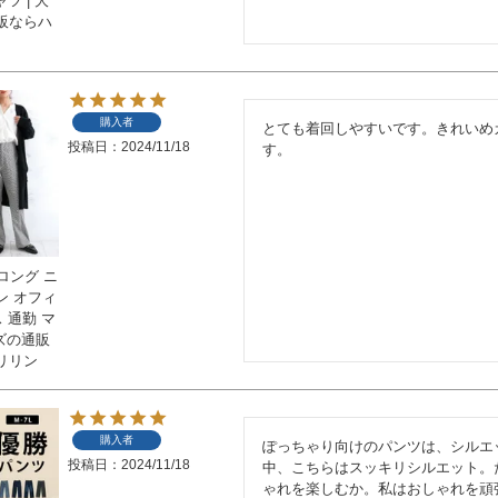
ツ | 大
販ならハ
購入者
とても着回しやすいです。きれいめ
投稿日
2024/11/18
す。
 ロング ニ
ン オフィ
 通勤 マ
イズの通販
リリン
購入者
ぽっちゃり向けのパンツは、シルエ
投稿日
2024/11/18
中、こちらはスッキリシルエット。
ゃれを楽しむか。私はおしゃれを頑