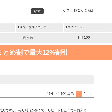
ゲスト 様こんにちは
検索
返品・交換について
マイページ
再入荷
HIT100
まとめ割で最大12%割引
1
2
17
件中
1
-
10
件表示
なんですが、売り切れが多くて、リピートしたくても買えま