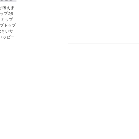
が考えま
ップ2タ
 カップ
ーブトップ
 大きいサ
ハッピー