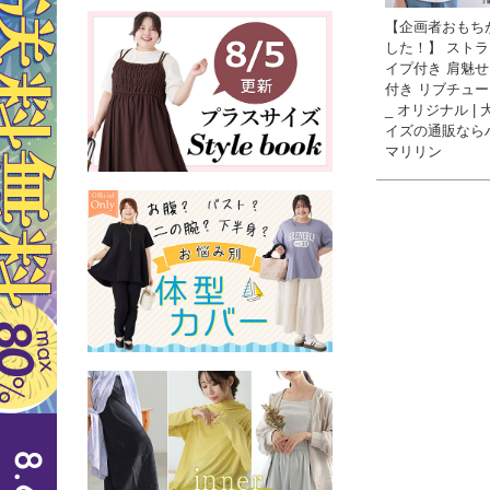
【企画者おもち
した！】 ストラ
イプ付き 肩魅せ
付き リブチュ
_ オリジナル |
イズの通販なら
マリリン