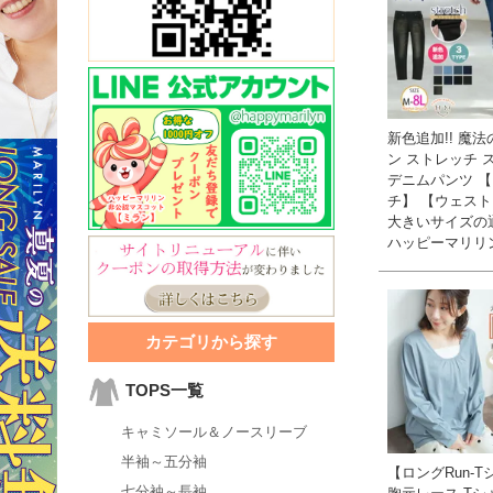
新色追加!! 魔
ン ストレッチ 
デニムパンツ 
チ】 【ウェスト
大きいサイズの
ハッピーマリリ
カテゴリから探す
TOPS一覧
キャミソール＆ノースリーブ
半袖～五分袖
【ロングRun-
七分袖～長袖