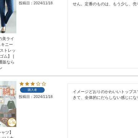
投稿日
2024/11/18
せん。定番のものは、もう少し、売
法の美ライ
スキニー
【ストレッ
ゴム】 |
通販なら
ン
購入者
イメージどおりのかわいいトップス
投稿日
2024/11/18
きて、全体的にだらしない感じにな
Tシャツ】