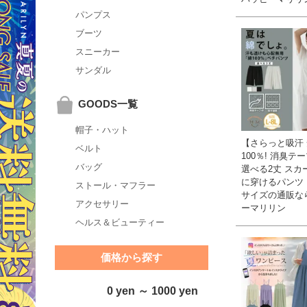
パンプス
ブーツ
スニーカー
サンダル
GOODS一覧
帽子・ハット
【さらっと吸汗
ベルト
100％! 消臭テ
バッグ
選べる2丈 スカ
に穿けるパンツ 
ストール・マフラー
サイズの通販な
アクセサリー
ーマリリン
ヘルス＆ビューティー
価格から探す
0 yen ～ 1000 yen