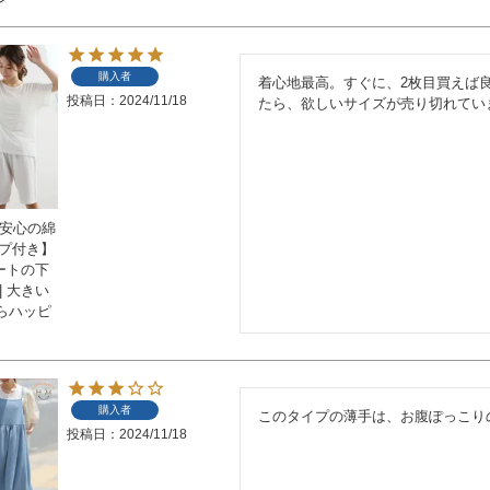
購入者
着心地最高。すぐに、2枚目買えば
投稿日
2024/11/18
たら、欲しいサイズが売り切れてい
 安心の綿
ープ付き】
ートの下
| 大きい
らハッピ
購入者
このタイプの薄手は、お腹ぽっこり
投稿日
2024/11/18