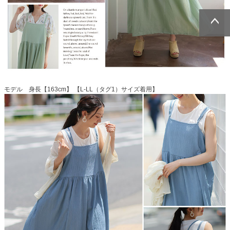
ページトッ
ページトッ
プへ
プへ
モデル 身長【163cm】 【L-LL（タグ1）サイズ着用】