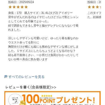
投稿日
2025/05/24
投稿日
2024
身長：170　購入サイズ：3L-4L(タグ2) アイボリー 

このタイプの
背中がずんだれるのはイヤだったけどゴムで割とシャン
た。妊婦感が
としてくれてる印象でよかった。

紐で調節もできるし背中と脇がデレデレにならないで着
れました。

涼しいしデザインも可愛いけど、ゆったり着る服なのか
ウエスト余ってる割りに

胸部分だけが横にも縦にも狭めなデザインな感じがしま
した。１サイズ上にしたらちょうどよくなるのかな？

紐も若干面倒くさい、一か所だけ負荷がかかったりして
ないか時々具合に気を使います
すべてのレビューを見る