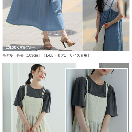
モデル 身長【163cm】 【L-LL（タグ1）サイズ着用】