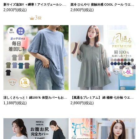
新サイズ追加!! ＜瞬寒！アイスヴェールシリーズ＞ 美脚 ジョガーパンツ 【ウェストゴム】 【ストレッチ】 | 大きいサイズの通販ならハッピーマリリン
楽冷 ひんやり 接触冷感 COOL クール ウエストゴム 楽ちん ストレッチ 美脚 レギパン 【ストレッチ】 | 大きいサイズの通販ならハッピーマリリン
2,093円
(税込)
2,690円
(税込)
涼しくさらっと！ 綿100％ 体型カバーもお洒落も叶える 風合いコットン ゆるシルエット ドルマン | 大きいサイズの通販ならハッピーマリリン
【風通るプレミアム】 綿 楊柳 七分袖 ウエストギャザー ブラウス | 大きいサイズの通販ならハッピーマリリン
1,188円
(税込)
2,890円
(税込)