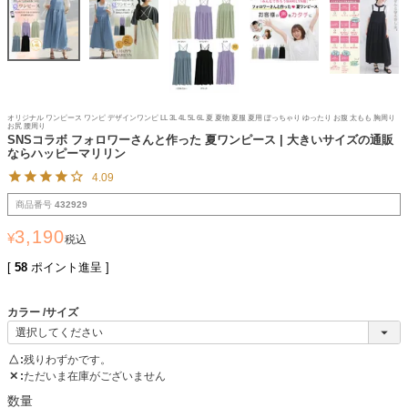
オリジナル ワンピース ワンピ デザインワンピ LL 3L 4L 5L 6L 夏 夏物 夏服 夏用 ぽっちゃり ゆったり お腹 太もも 胸周り
お尻 腰周り
SNSコラボ フォロワーさんと作った 夏ワンピース | 大きいサイズの通販
ならハッピーマリリン
4.09
商品番号
432929
3,190
¥
税込
[
58
ポイント進呈 ]
カラー
サイズ
△
残りわずかです。
✕
ただいま在庫がございません