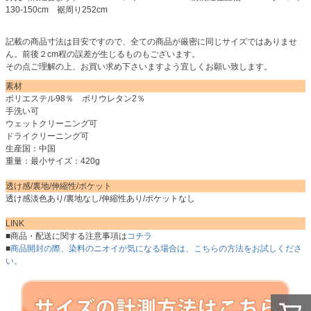
130-150cm 裾周り252cm
記載の商品寸法は目安ですので、全ての商品が厳密に同じサイズではありませ
ん。前後２cm程の誤差が生じるものもございます。
その点ご理解の上、お買い求め下さいますよう宜しくお願い致します。
素材
ポリエステル98％ ポリウレタン2％
手洗い可
ウェットクリーニング可
ドライクリーニング可
生産国：中国
重量：最小サイズ：420g
透け感/裏地/伸縮性/ポケット
透け感淡色あり/裏地なし/伸縮性あり/ポケットなし
LINK
■商品・配送に関する注意事項は
コチラ
■
商品開封の際、染料のニオイが気になる場合は、こちらの方法をお試しくださ
い。