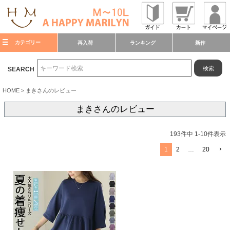
カテゴリー
再入荷
ランキング
新作
検索
SEARCH
HOME
まきさんのレビュー
まきさんのレビュー
193
件中
1
-
10
件表示
1
2
…
20