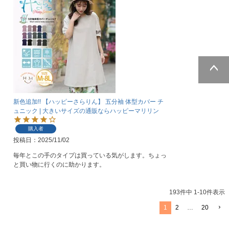
ページトッ
プへ
新色追加!! 【ハッピーさらりん】 五分袖 体型カバー チ
ュニック | 大きいサイズの通販ならハッピーマリリン
購入者
投稿日
2025/11/02
毎年とこの手のタイプは買っている気がします。ちょっ
と買い物に行くのに助かります。
193
件中
1
-
10
件表示
1
2
…
20