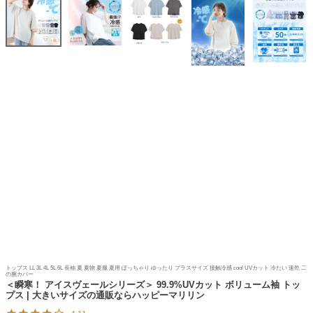
トップス LL 3L 4L 5L 6L 長袖 夏 夏物 夏服 夏用 ぽっちゃり ゆったり プラスサイズ 接触冷感 cool UVカット 冷たい 速乾 二
の腕カバー
＜瞬寒！ アイスヴェールシリーズ＞ 99.9%UVカット ボリューム袖 トッ
プス | 大きいサイズの通販ならハッピーマリリン