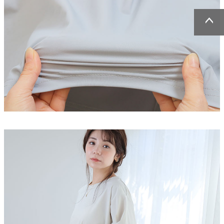
ページトッ
ページトッ
プへ
プへ