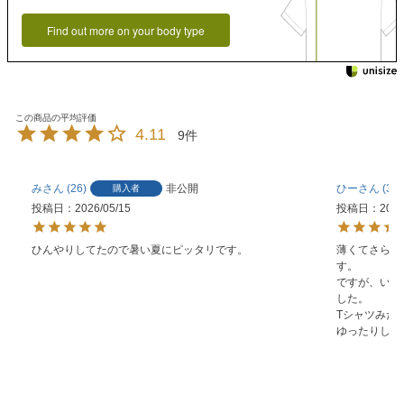
Find out more on your body type
4.11
9
み
26
非公開
ひー
35
購入者
投稿日
2026/05/15
投稿日
2026
ひんやりしてたので暑い夏にピッタリです。
薄くてさらさ
す。

ですが、いつ
した。

Tシャツみた
ゆったりして