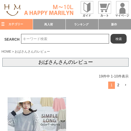
カテゴリー
再入荷
ランキング
新作
検索
SEARCH
HOME
おばさんさんのレビュー
おばさんさんのレビュー
19
件中
1
-
10
件表示
1
2