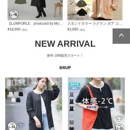
【LUMFORLE produced by My:nia】ハイブリッド ロング キルティングコート | 大きいサイズの通販ならハッピーマリリン
スタンドカラー ラグラン ボア コート
¥
18,990
¥
3,990
¥
（税込）
（税込）
NEW ARRIVAL
ページトッ
ページトッ
プへ
プへ
新作
15時販売スタート！
8/6UP