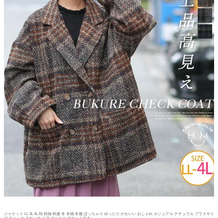
ジャケット LL 3L 4L 秋 秋物 秋服 冬 冬物 冬服 ぽっちゃり ゆったり かわいい おしゃれ カジュアル ナチュラル プラスサイ