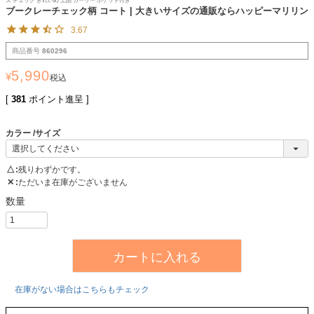
ズ チェック きれいめ 上品 ガーリー ポケット付き
ブークレーチェック柄 コート | 大きいサイズの通販ならハッピーマリリン
3.67
商品番号
860296
5,990
¥
税込
[
381
ポイント進呈 ]
カラー
サイズ
△
残りわずかです。
✕
ただいま在庫がございません
カートに入れる
在庫がない場合はこちらもチェック