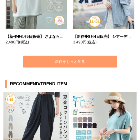
【新作◆8月5日販売】 さよなら猛暑 涼しさを着る 遮熱 接触冷感 吸水・速乾 五分袖 コンフォートメッシュ 配色レイヤード 風ゆる Tシャツ | 大きいサイズの通販ならハッピーマリリン
【新作◆8月4日販売】 シアーデニムで お洒落に肌隠し | 大きいサイズの通販ならハッピーマリリン
2,490円
(税込)
3,490円
(税込)
新作をもっと見る
RECOMMEND/TREND ITEM