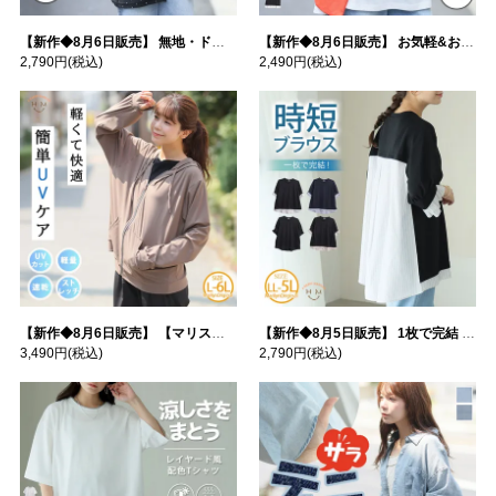
【新作◆8月6日販売】 無地・ドット柄から選べる 忍ばせ 活躍 シアー カーデ | 大きいサイズの通販ならハッピーマリリン
【新作◆8月6日販売】 お気軽&お手軽 選べるデザイン 接触冷感 レイヤード風 コットン トップス | 大きいサイズの通販ならハッピーマリリン
2,790円
(税込)
2,490円
(税込)
【新作◆8月6日販売】 【マリスポーツ】 運動初心者さんのための フード付き パーカー | 大きいサイズの通販ならハッピーマリリン
【新作◆8月5日販売】 1枚で完結 袖口＆バック フハク使い トップス | 大きいサイズの通販ならハッピーマリリン
3,490円
(税込)
2,790円
(税込)