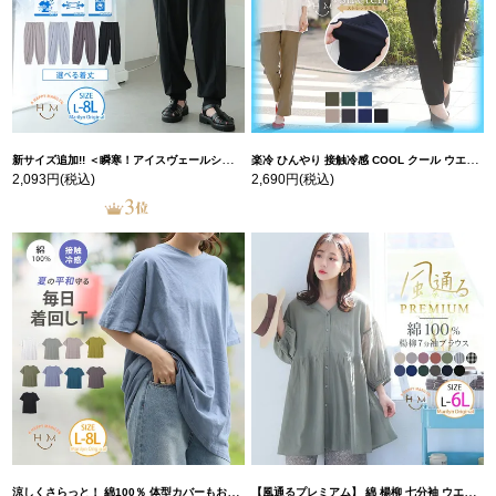
新サイズ追加!! ＜瞬寒！アイスヴェールシリーズ＞ 美脚 ジョガーパンツ 【ウェストゴム】 【ストレッチ】 | 大きいサイズの通販ならハッピーマリリン
楽冷 ひんやり 接触冷感 COOL クール ウエストゴム 楽ちん ストレッチ 美脚 レギパン 【ストレッチ】 | 大きいサイズの通販ならハッピーマリリン
2,093円
(税込)
2,690円
(税込)
涼しくさらっと！ 綿100％ 体型カバーもお洒落も叶える 風合いコットン ゆるシルエット ドルマン | 大きいサイズの通販ならハッピーマリリン
【風通るプレミアム】 綿 楊柳 七分袖 ウエストギャザー ブラウス | 大きいサイズの通販ならハッピーマリリン