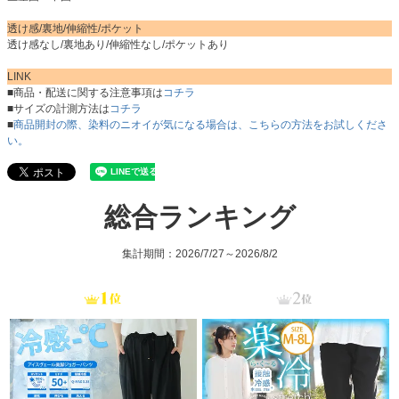
透け感/裏地/伸縮性/ポケット
透け感なし/裏地あり/伸縮性なし/ポケットあり
LINK
■商品・配送に関する注意事項は
コチラ
■サイズの計測方法は
コチラ
■
商品開封の際、染料のニオイが気になる場合は、こちらの方法をお試しくださ
い。
総合ランキング
集計期間：2026/7/27～2026/8/2