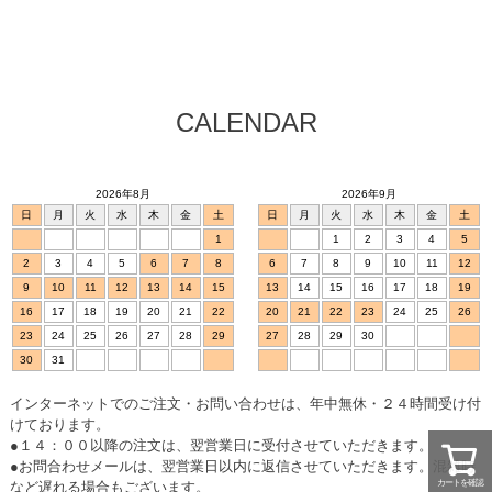
CALENDAR
2026年8月
2026年9月
日
月
火
水
木
金
土
日
月
火
水
木
金
土
1
1
2
3
4
5
2
3
4
5
6
7
8
6
7
8
9
10
11
12
9
10
11
12
13
14
15
13
14
15
16
17
18
19
16
17
18
19
20
21
22
20
21
22
23
24
25
26
23
24
25
26
27
28
29
27
28
29
30
30
31
インターネットでのご注文・お問い合わせは、年中無休・２４時間受け付
けております。
●１４：００以降の注文は、翌営業日に受付させていただきます。
●お問合わせメールは、翌営業日以内に返信させていただきます。混雑時
カートを確認
など遅れる場合もございます。