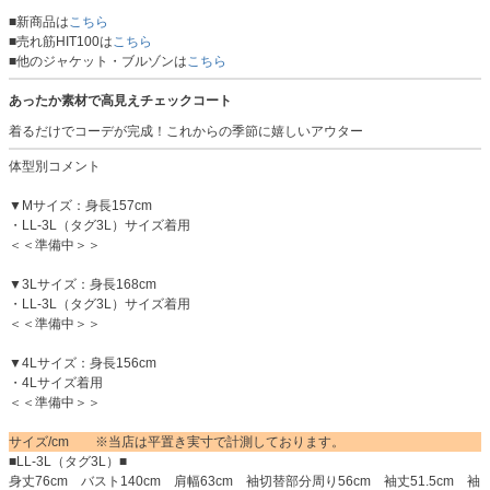
■新商品は
こちら
■売れ筋HIT100は
こちら
■他のジャケット・ブルゾンは
こちら
あったか素材で高見えチェックコート
着るだけでコーデが完成！これからの季節に嬉しいアウター
体型別コメント
▼Mサイズ：身長157cm
・LL-3L（タグ3L）サイズ着用
＜＜準備中＞＞
▼3Lサイズ：身長168cm
・LL-3L（タグ3L）サイズ着用
＜＜準備中＞＞
▼4Lサイズ：身長156cm
・4Lサイズ着用
＜＜準備中＞＞
サイズ/cm ※当店は平置き実寸で計測しております。
■LL-3L（タグ3L）■
身丈76cm バスト140cm 肩幅63cm 袖切替部分周り56cm 袖丈51.5cm 袖