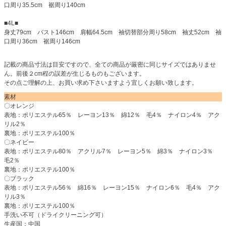
口周り35.5cm 裾周り140cm
■4L■
身丈79cm バスト146cm 肩幅64.5cm 袖切替部分周り58cm 袖丈52cm 袖
口周り36cm 裾周り146cm
記載の商品寸法は目安ですので、全ての商品が厳密に同じサイズではありませ
ん。前後２cm程の誤差が生じるものもございます。
その点ご理解の上、お買い求め下さいますよう宜しくお願い致します。
素材
〇オレンジ
表地：ポリエステル65％ レーヨン13％ 綿12％ 毛4％ ナイロン4％ アク
リル2％
裏地：ポリエステル100％
〇ネイビー
表地：ポリエステル80％ アクリル7％ レーヨン5％ 綿3％ ナイロン3％
毛2％
裏地：ポリエステル100％
〇ブラック
表地：ポリエステル56％ 綿16％ レーヨン15％ ナイロン6％ 毛4％ アク
リル3％
裏地：ポリエステル100％
手洗い不可（ドライクリーニング可）
生産国：中国