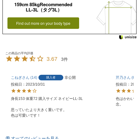
159cm 85kgRecommended
LL-3L（タグ3L）
Find out more on your body type
3.67
3
こねぎ
14
非公開
芹乃
6
購入者
投稿日
2023/10/31
投稿日
2023
身長153 体重72 購入サイズ ネイビーLL-3L

色はかわいか
念。
思っていたより大きく重いです。

色は可愛いです！
すべてのレビューを見る