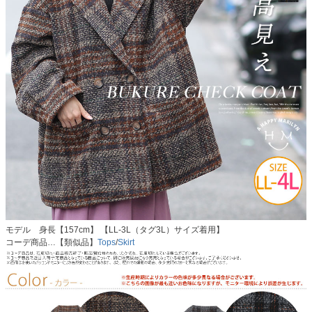
モデル 身長【157cm】 【LL-3L（タグ3L）サイズ着用】
コーデ商品…【類似品】
Tops
/
Skirt