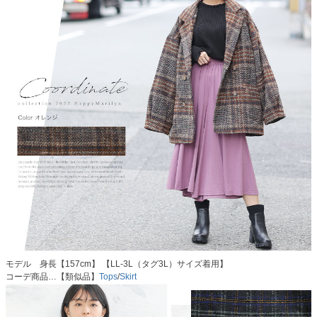
モデル 身長【157cm】 【LL-3L（タグ3L）サイズ着用】
コーデ商品…【類似品】
Tops
/
Skirt