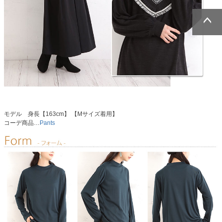
ページトッ
ページトッ
プへ
プへ
モデル 身長【163cm】 【Mサイズ着用】
コーデ商品…
Pants