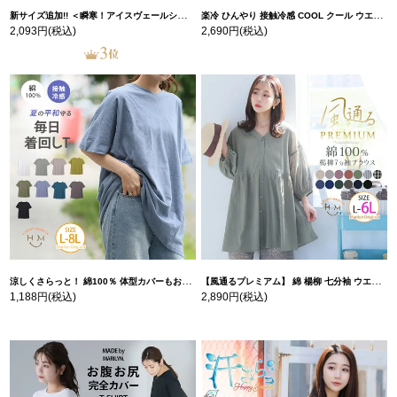
新サイズ追加!! ＜瞬寒！アイスヴェールシリーズ＞ 美脚 ジョガーパンツ 【ウェストゴム】 【ストレッチ】 | 大きいサイズの通販ならハッピーマリリン
楽冷 ひんやり 接触冷感 COOL クール ウエストゴム 楽ちん ストレッチ 美脚 レギパン 【ストレッチ】 | 大きいサイズの通販ならハッピーマリリン
2,093円
(税込)
2,690円
(税込)
涼しくさらっと！ 綿100％ 体型カバーもお洒落も叶える 風合いコットン ゆるシルエット ドルマン | 大きいサイズの通販ならハッピーマリリン
【風通るプレミアム】 綿 楊柳 七分袖 ウエストギャザー ブラウス | 大きいサイズの通販ならハッピーマリリン
1,188円
(税込)
2,890円
(税込)