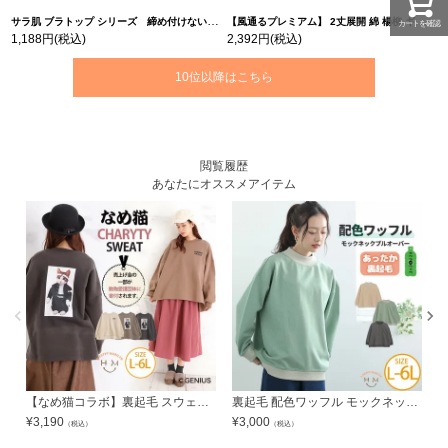
サラ肌 ブラトップ シリーズ 締め付けない リブ タンクトップ | 大きいサイズの通販ならハッピーマリリン
【風通るプレミアム】 2丈展開 綿 楊柳 ギャザー フレア スカンツ 【ウェストゴム】 | 大きいサイズの通販ならハッピーマリリン
カートを確認
1,188円
(税込)
2,392円
(税込)
10位以降はこちら
閲覧履歴
あなたにオススメアイテム
【なめ猫コラボ】裏起毛 スウェット プルオーバー (前後プリント) | 大きいサイズの通販ならハッピーマリリン
裏起毛 配色ワッフル モックネック プルオーバー | 大きいサイズの通販ならハッピーマリリン
¥
3,190
¥
3,000
¥
（税込）
（税込）