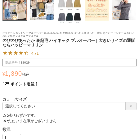
オリジナル カットソー プルオーバー LL 3L 4L 5L 6L 冬 冬物 冬服 ぽっちゃり ゆったり 暖か あたたか インナー かわいい
おしゃれ カジュアル ナチュラル
のびのびあったか 裏起毛 ハイネック プルオーバー | 大きいサイズの通販
ならハッピーマリリン
4.71
商品番号
488029
1,390
¥
税込
[
25
ポイント進呈 ]
カラー
サイズ
△
残りわずかです。
✕
ただいま在庫がございません