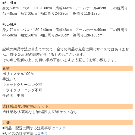
■3L-4L■
身丈69cm バスト120-130cm 肩幅44cm アームホール46cm 二の腕周り
42-48cm 袖丈60cm 袖口周り24-28cm 裾周り118-128cm
■5L-6L■
身丈71cm バスト130-140cm 肩幅46cm アームホール49cm 二の腕周り
44-50cm 袖丈60cm 袖口周り26-30cm 裾周り128-138cm
記載の商品寸法は目安ですので、全ての商品が厳密に同じサイズではありませ
ん。前後２cm程の誤差が生じるものもございます。
その点ご理解の上、お買い求め下さいますよう宜しくお願い致します。
素材
ポリエステル100％
手洗い可
ウェットクリーニング可
ドライクリーニング不可
生産国：中国
透け感/裏地/伸縮性/ポケット
透け感あり/裏地なし/伸縮性あり/ポケットなし
LINK
■商品・配送に関する注意事項は
コチラ
■サイズの計測方法は
コチラ