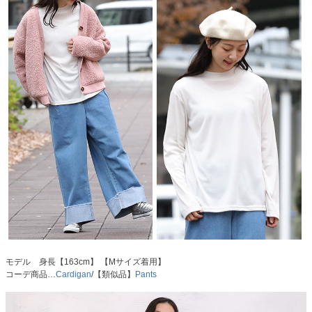
モデル 身長【163cm】 【Mサイズ着用】
コーデ商品…
Cardigan
/【類似品】
Pants