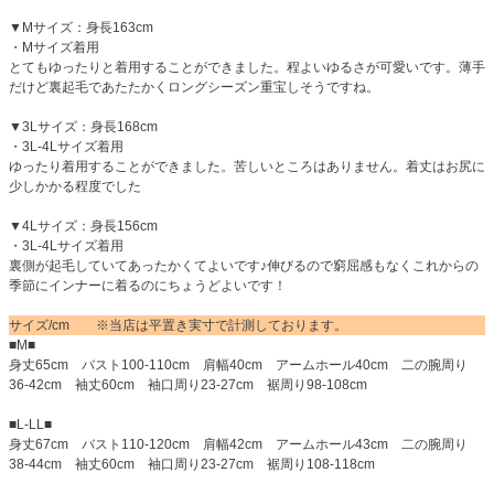
▼Mサイズ：身長163cm
・Mサイズ着用
とてもゆったりと着用することができました。程よいゆるさが可愛いです。薄手
だけど裏起毛であたたかくロングシーズン重宝しそうですね。
▼3Lサイズ：身長168cm
・3L-4Lサイズ着用
ゆったり着用することができました。苦しいところはありません。着丈はお尻に
少しかかる程度でした
▼4Lサイズ：身長156cm
・3L-4Lサイズ着用
裏側が起毛していてあったかくてよいです♪伸びるので窮屈感もなくこれからの
季節にインナーに着るのにちょうどよいです！
サイズ/cm ※当店は平置き実寸で計測しております。
■M■
身丈65cm バスト100-110cm 肩幅40cm アームホール40cm 二の腕周り
36-42cm 袖丈60cm 袖口周り23-27cm 裾周り98-108cm
■L-LL■
身丈67cm バスト110-120cm 肩幅42cm アームホール43cm 二の腕周り
38-44cm 袖丈60cm 袖口周り23-27cm 裾周り108-118cm