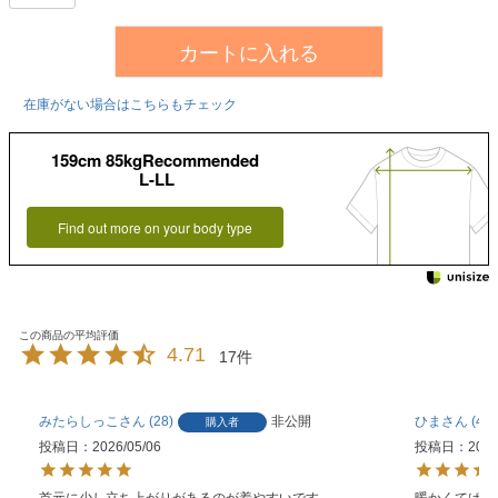
カートに入れる
在庫がない場合はこちらもチェック
159cm 85kgRecommended
L-LL
Find out more on your body type
4.71
17
みたらしっこ
28
非公開
ひま
4
購入者
投稿日
2026/05/06
投稿日
2023
首元に少し立ち上がりがあるのが着やすいです。
暖かくてぱち