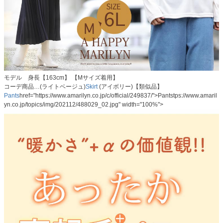
モデル 身長【163cm】 【Mサイズ着用】
コーデ商品…(ライトベージュ)
Skirt
(アイボリー)【類似品】
Pants
href="https://www.amarilyn.co.jp/c/official/249837/">Pantstps://www.amaril
yn.co.jp/topics/img/202112/488029_02.jpg" width="100%">