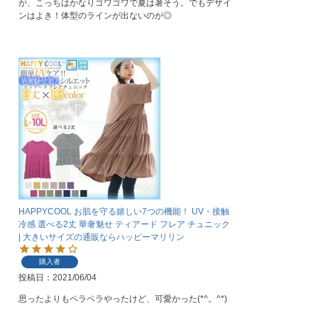
が、こっちはかなりゴワゴワで夏は暑そう。でもデザイ
ンはよき！体型のラインが出ないのが◎
HAPPYCOOL お肌を守る嬉しい7つの機能！ UV・接触
冷感 選べる2丈 華奢魅せ ティアード フレア チュニック
| 大きいサイズの通販ならハッピーマリリン
購入者
投稿日
2021/06/04
思ったよりもペラペラやったけど、可愛かった(*^。^*)