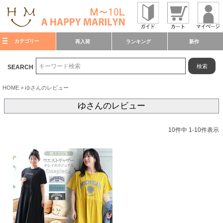
カテゴリー
再入荷
ランキング
新作
検索
SEARCH
HOME
ゆさんのレビュー
ゆさんのレビュー
10
件中
1
-
10
件表示