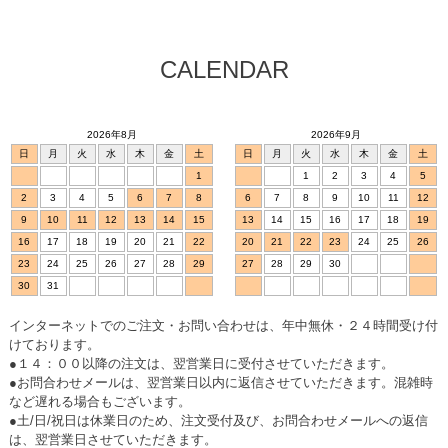
CALENDAR
2026年8月
2026年9月
日
月
火
水
木
金
土
日
月
火
水
木
金
土
1
1
2
3
4
5
2
3
4
5
6
7
8
6
7
8
9
10
11
12
9
10
11
12
13
14
15
13
14
15
16
17
18
19
16
17
18
19
20
21
22
20
21
22
23
24
25
26
23
24
25
26
27
28
29
27
28
29
30
30
31
インターネットでのご注文・お問い合わせは、年中無休・２４時間受け付
けております。
●１４：００以降の注文は、翌営業日に受付させていただきます。
●お問合わせメールは、翌営業日以内に返信させていただきます。混雑時
など遅れる場合もございます。
●土/日/祝日は休業日のため、注文受付及び、お問合わせメールへの返信
は、翌営業日させていただきます。