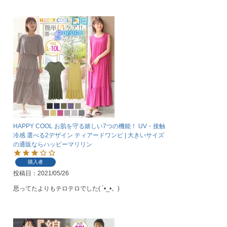
HAPPY COOL お肌を守る嬉しい7つの機能！ UV・接触
冷感 選べる2デザイン ティアードワンピ | 大きいサイズ
の通販ならハッピーマリリン
購入者
投稿日
2021/05/26
思ってたよりもテロテロでした( ´•_•。)