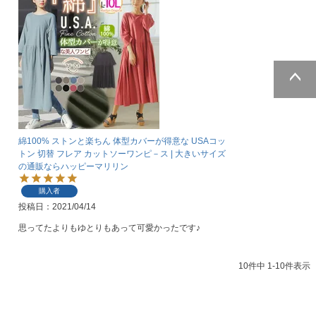
ページトッ
プへ
綿100% ストンと楽ちん 体型カバーが得意な USAコッ
トン 切替 フレア カットソーワンピ－ス | 大きいサイズ
の通販ならハッピーマリリン
購入者
投稿日
2021/04/14
思ってたよりもゆとりもあって可愛かったです♪
10
件中
1
-
10
件表示