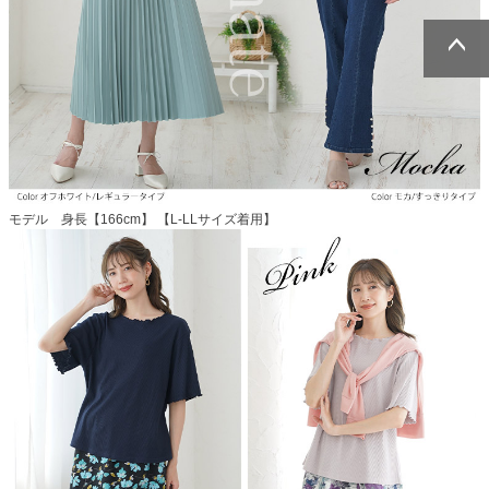
ページトッ
ページトッ
プへ
プへ
モデル 身長【166cm】 【L-LLサイズ着用】