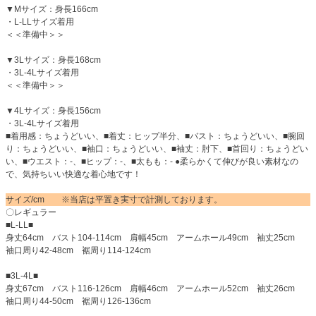
▼Mサイズ：身長166cm
・L-LLサイズ着用
＜＜準備中＞＞
▼3Lサイズ：身長168cm
・3L-4Lサイズ着用
＜＜準備中＞＞
▼4Lサイズ：身長156cm
・3L-4Lサイズ着用
■着用感：ちょうどいい、■着丈：ヒップ半分、■バスト：ちょうどいい、■腕回
り：ちょうどいい、■袖口：ちょうどいい、■袖丈：肘下、■首回り：ちょうどい
い、■ウエスト：-、■ヒップ：-、■太もも：- ●柔らかくて伸びが良い素材なの
で、気持ちいい快適な着心地です！
サイズ/cm ※当店は平置き実寸で計測しております。
〇レギュラー
■L-LL■
身丈64cm バスト104-114cm 肩幅45cm アームホール49cm 袖丈25cm
袖口周り42-48cm 裾周り114-124cm
■3L-4L■
身丈67cm バスト116-126cm 肩幅46cm アームホール52cm 袖丈26cm
袖口周り44-50cm 裾周り126-136cm