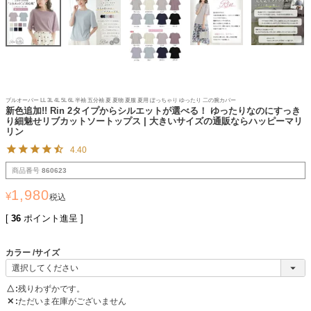
プルオーバー LL 3L 4L 5L 6L 半袖 五分袖 夏 夏物 夏服 夏用 ぽっちゃり ゆったり 二の腕カバー
新色追加!! Rin 2タイプからシルエットが選べる！ ゆったりなのにすっき
り細魅せリブカットソートップス | 大きいサイズの通販ならハッピーマリ
リン
4.40
商品番号
860623
1,980
¥
税込
[
36
ポイント進呈 ]
カラー
サイズ
△
残りわずかです。
✕
ただいま在庫がございません