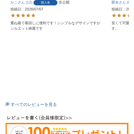
かこ
12
非公開
匿名
87
購入者
投稿日
2026/07/07
投稿日
2026
重ね着で着回しに便利です！シンプルなデザインですが
安くて可愛く
シルエット綺麗です
す。
すべてのレビューを見る