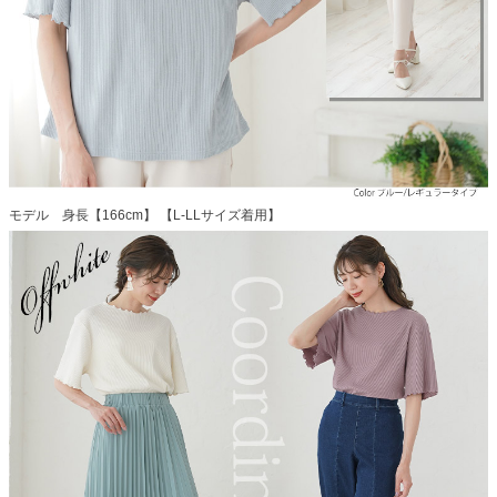
モデル 身長【166cm】 【L-LLサイズ着用】