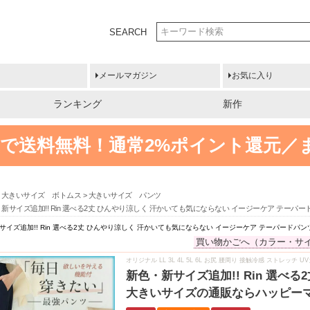
SEARCH
メールマガジン
お気に入り
ランキング
新作
円以上で送料無料！
通常2%ポイント還元／
大きいサイズ ボトムス
大きいサイズ パンツ
新サイズ追加!! Rin 選べる2丈 ひんやり涼しく 汗かいても気にならない イージーケア テーパ
サイズ追加!! Rin 選べる2丈 ひんやり涼しく 汗かいても気にならない イージーケア テーパードパ
買い物かごへ（カラー・サ
オリジナル LL 3L 4L 5L 6L お尻 腰周り 接触冷感 ストレッチ U
新色・新サイズ追加!! Rin 選べ
大きいサイズの通販ならハッピー