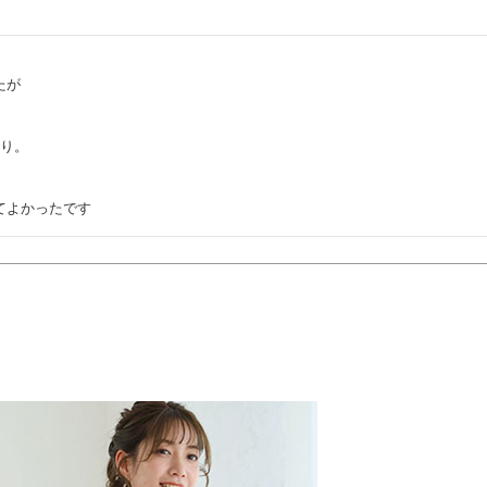


が

り。

てよかったです