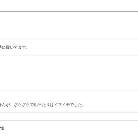
時に履いてます。
せんが、ざらざらで肌当たりはイマイチでした。
女性