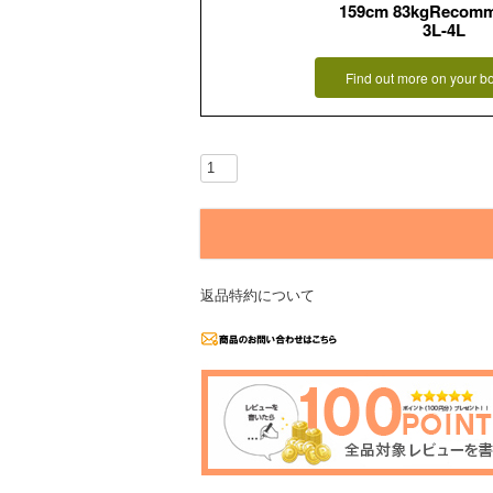
159cm 83kgRecom
3L-4L
Find out more on your b
返品特約について