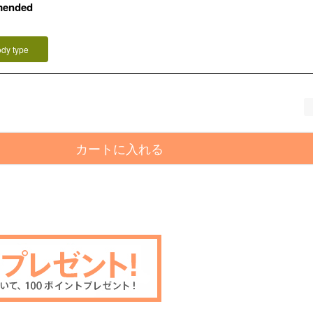
mended
ody type
カートに入れる