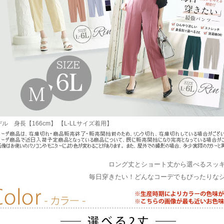
ル 身長【166cm】 【L-LLサイズ着用】
ロング丈とショート丈から選べるスッ
毎日穿きたい！どんなコーデでもぴったりな