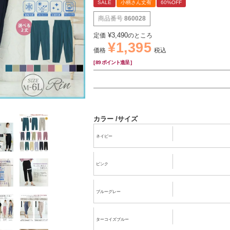
SALE
小柄さん丈有
60%OFF
商品番号
860028
¥
3,490
定価
のところ
¥
1,395
価格
税込
[
89
ポイント進呈 ]
カラー
サイズ
ネイビー
ピンク
ブルーグレー
ターコイズブルー