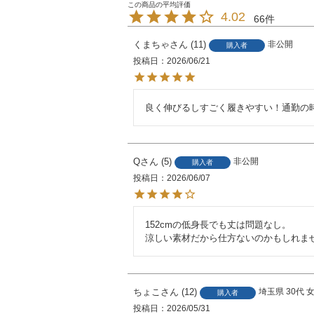
4.02
66
くまちゃ
11
非公開
購入者
投稿日
2026/06/21
良く伸びるしすごく履きやすい！通勤の
Q
5
非公開
購入者
投稿日
2026/06/07
152cmの低身長でも丈は問題なし。

涼しい素材だから仕方ないのかもしれま
ちょこ
12
埼玉県
30代
購入者
投稿日
2026/05/31