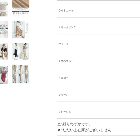
ライトカーキ
スモークピンク
ブラック
くすみブルー
イエロー
グリーン
グレージュ
△
残りわずかです。
✕
ただいま在庫がございません