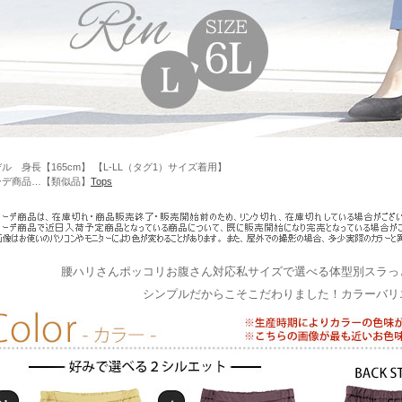
ル 身長【165cm】 【L-LL（タグ1）サイズ着用】
ーデ商品…【類似品】
Tops
腰ハリさんポッコリお腹さん対応私サイズで選べる体型別スラっ
シンプルだからこそこだわりました！カラーバリ