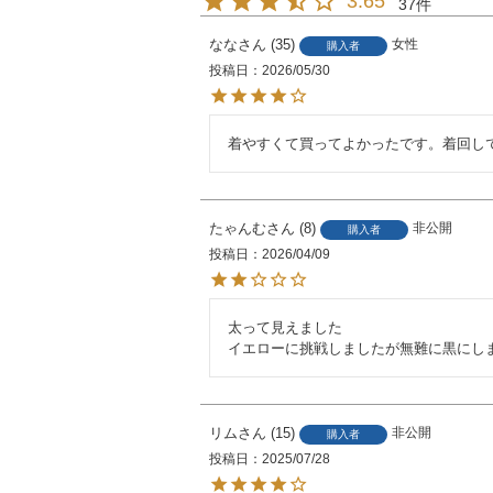
3.65
37
なな
35
女性
購入者
投稿日
2026/05/30
着やすくて買ってよかったです。着回し
たゃんむ
8
非公開
購入者
投稿日
2026/04/09
太って見えました

イエローに挑戦しましたが無難に黒にし
リム
15
非公開
購入者
投稿日
2025/07/28