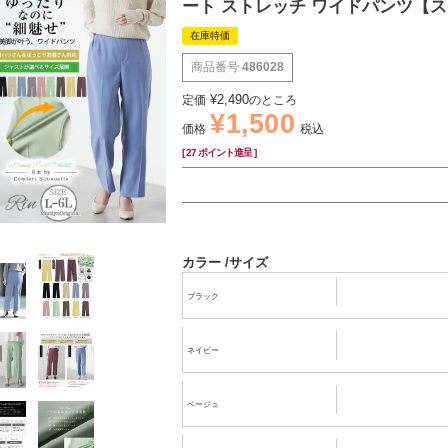
ート ストレッチ ワイドパンツ【
在庫特価
商品番号
486028
¥
2,490
定価
のところ
¥
1,500
価格
税込
[
27
ポイント進呈 ]
カラー
サイズ
ブラック
ネイビー
ベージュ