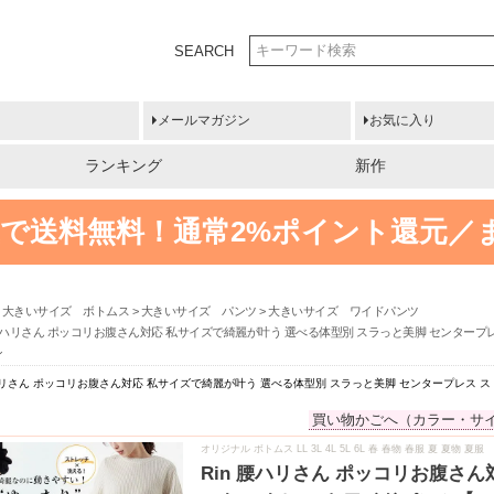
SEARCH
メールマガジン
お気に入り
ランキング
新作
円以上で送料無料！
通常2%ポイント還元／
大きいサイズ ボトムス
大きいサイズ パンツ
大きいサイズ ワイドパンツ
 腰ハリさん ポッコリお腹さん対応 私サイズで綺麗が叶う 選べる体型別 スラっと美脚 センタープ
ン
腰ハリさん ポッコリお腹さん対応 私サイズで綺麗が叶う 選べる体型別 スラっと美脚 センタープレス 
買い物かごへ（カラー・サ
オリジナル ボトムス LL 3L 4L 5L 6L 春 春物 春服 夏 夏物 夏服
Rin 腰ハリさん ポッコリお腹さ