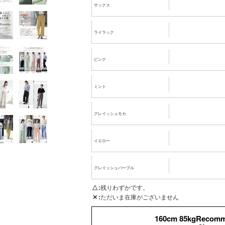
サックス
ライラック
ピンク
ミント
グレイッシュモカ
イエロー
グレイッシュパープル
△
残りわずかです。
✕
ただいま在庫がございません
160cm 85kgRecom