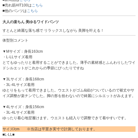
■売れ筋HIT100は
こちら
■他のパンツは
こちら
大人の楽ちん 美ゆるワイドパンツ
すとんと綺麗な落ち感で リラックスしながら 美脚を叶える！
体型別コメント
▼Mサイズ：身長163cm
・L-LLサイズ着用
とてもゆったりと着用することができました。薄手の素材感とふんわりしたワイ
ドシルエットがこれからの季節にぴったりですね
▼3Lサイズ：身長168cm
・3L-4Lサイズ着用
ゆとりをもって着用できました。ウエストがゴム&紐がついているので裾丈やサ
イズ調整が楽チンでした。脚の形を拾わないので綺麗にシルエットがみえます。
▼4Lサイズ：身長156cm
・3L-4Lサイズ着用
ゆったり着心地翌履けます。ウエストも紐入りで調整できて着やすいです。
サイズ/cm ※当店は平置き実寸で計測しております。
■L-LL■