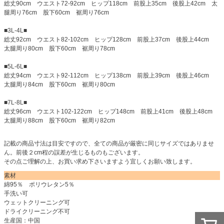
総丈90cm ウエスト72-92cm ヒップ118cm 前股上35cm 後股上42cm 太
腿周り76cm 股下60cm 裾周り76cm
■3L-4L■
総丈92cm ウエスト82-102cm ヒップ128cm 前股上37cm 後股上44cm
太腿周り80cm 股下60cm 裾周り78cm
■5L-6L■
総丈94cm ウエスト92-112cm ヒップ138cm 前股上39cm 後股上46cm
太腿周り84cm 股下60cm 裾周り80cm
■7L-8L■
総丈96cm ウエスト102-122cm ヒップ148cm 前股上41cm 後股上48cm
太腿周り88cm 股下60cm 裾周り82cm
記載の商品寸法は目安ですので、全ての商品が厳密に同じサイズではありませ
ん。前後２cm程の誤差が生じるものもございます。
その点ご理解の上、お買い求め下さいますよう宜しくお願い致します。
素材
綿95％ ポリウレタン5％
手洗い可
ウェットクリーニング可
ドライクリーニング不可
生産国：中国