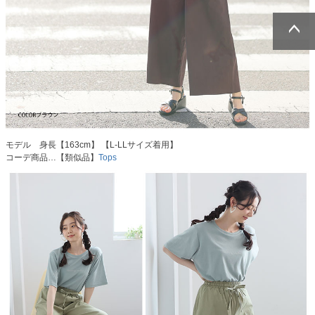
ページトッ
ページトッ
プへ
プへ
モデル 身長【163cm】 【L-LLサイズ着用】
コーデ商品…【類似品】
Tops