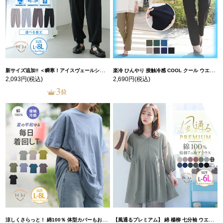
新サイズ追加!! ＜瞬寒！アイスヴェールシリーズ＞ 美脚 ジョガーパンツ 【ウェストゴム】 【ストレッチ】 | 大きいサイズの通販ならハッピーマリリン
楽冷 ひんやり 接触冷感 COOL クール ウエストゴム 楽ちん ストレッチ 美脚 レギパン 【ストレッチ】 | 大きいサイズの通販ならハッピーマリリン
2,093円
(税込)
2,690円
(税込)
涼しくさらっと！ 綿100％ 体型カバーもお洒落も叶える 風合いコットン ゆるシルエット ドルマン | 大きいサイズの通販ならハッピーマリリン
【風通るプレミアム】 綿 楊柳 七分袖 ウエストギャザー ブラウス | 大きいサイズの通販ならハッピーマリリン