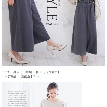
モデル 身長【163cm】 【L-LLサイズ着用】
コーデ商品…【類似品】
Tops