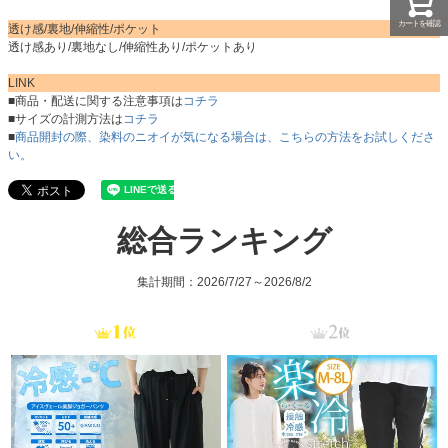
カートを確認
透け感/裏地/伸縮性/ポケット
透け感あり/裏地なし/伸縮性あり/ポケットあり
LINK
■商品・配送に関する注意事項は
コチラ
■サイズの計測方法は
コチラ
■
商品開封の際、染料のニオイが気になる場合は、こちらの方法をお試しくださ
い。
総合ランキング
集計期間：2026/7/27～2026/8/2