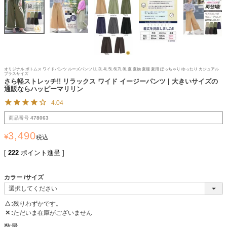
オリジナル ボトムス ワイドパンツ ルーズパンツ LL 3L 4L 5L 6L7L 8L 夏 夏物 夏服 夏用 ぽっちゃり ゆったり カジュアル
プラスサイズ
さら軽ストレッチ!! リラックス ワイド イージーパンツ | 大きいサイズの
通販ならハッピーマリリン
4.04
商品番号
478063
3,490
¥
税込
[
222
ポイント進呈 ]
カラー
サイズ
△
残りわずかです。
✕
ただいま在庫がございません