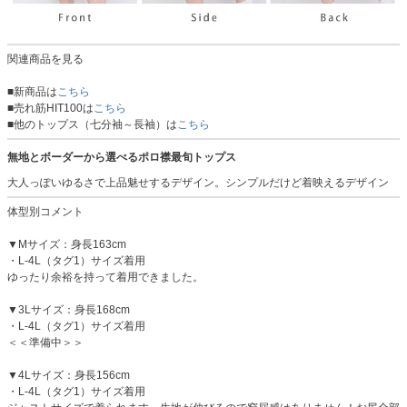
関連商品を見る
■新商品は
こちら
■売れ筋HIT100は
こちら
■他のトップス（七分袖～長袖）は
こちら
無地とボーダーから選べるポロ襟最旬トップス
大人っぽいゆるさで上品魅せするデザイン。シンプルだけど着映えるデザイン
体型別コメント
▼Mサイズ：身長163cm
・L-4L（タグ1）サイズ着用
ゆったり余裕を持って着用できました。
▼3Lサイズ：身長168cm
・L-4L（タグ1）サイズ着用
＜＜準備中＞＞
▼4Lサイズ：身長156cm
・L-4L（タグ1）サイズ着用