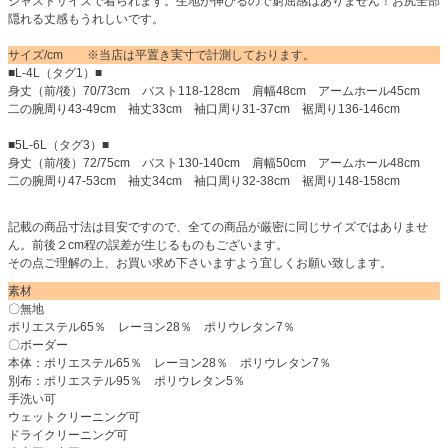
ジャストサイズで着られます。生地が伸びるので窮屈感はありません！お尻全部
隠れる丈感もうれしいです。
サイズ/cm ※当店は平置き実寸で計測しております。
■L-4L（タグ1）■
身丈（前/後）70/73cm バスト118-128cm 肩幅48cm アームホール45cm
二の腕周り43-49cm 袖丈33cm 袖口周り31-37cm 裾周り136-146cm
■5L-6L（タグ3）■
身丈（前/後）72/75cm バスト130-140cm 肩幅50cm アームホール48cm
二の腕周り47-53cm 袖丈34cm 袖口周り32-38cm 裾周り148-158cm
記載の商品寸法は目安ですので、全ての商品が厳密に同じサイズではありませ
ん。前後２cm程の誤差が生じるものもございます。
その点ご理解の上、お買い求め下さいますよう宜しくお願い致します。
素材
〇無地
ポリエステル65％ レーヨン28％ ポリウレタン7％
〇ボーダー
本体：ポリエステル65％ レーヨン28％ ポリウレタン7％
別布：ポリエステル95％ ポリウレタン5％
手洗い可
ウェットクリーニング可
ドライクリーニング可