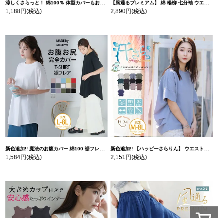
涼しくさらっと！ 綿100％ 体型カバーもお洒落も叶える 風合いコットン ゆるシルエット ドルマン | 大きいサイズの通販ならハッピーマリリン
【風通るプレミアム】 綿 楊柳 七分袖 ウエストギャザー ブラウス | 大きいサイズの通販ならハッピーマリリン
1,188円
(税込)
2,890円
(税込)
新色追加!! 魔法のお腹カバー 綿100 裾フレア Tシャツ | 大きいサイズの通販ならハッピーマリリン
新色追加!! 【ハッピーさらりん】 ウエストタック入り スッキリ魅せ コクーントップス | 大きいサイズの通販ならハッピーマリリン
1,584円
(税込)
2,151円
(税込)