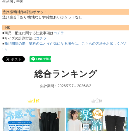
生産国：中国
透け感/裏地/伸縮性/ポケット
透け感若干あり/裏地なし/伸縮性あり/ポケットなし
LINK
■商品・配送に関する注意事項は
コチラ
■サイズの計測方法は
コチラ
■
商品開封の際、染料のニオイが気になる場合は、こちらの方法をお試しくださ
い。
総合ランキング
集計期間：2026/7/27～2026/8/2