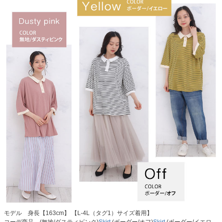
モデル 身長【163cm】 【L-4L（タグ1）サイズ着用】