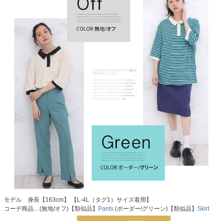
モデル 身長【163cm】 【L-4L（タグ1）サイズ着用】
コーデ商品…(無地/オフ)【類似品】
Pants
(ボーダー/グリーン)【類似品】
Skirt