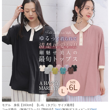
モデル 身長【163cm】 【L-4L（タグ1）サイズ着用】
コーデ商品…(無地/ブラック)【類似品】
Skirt
(無地/ダスティピンク)
Skirt