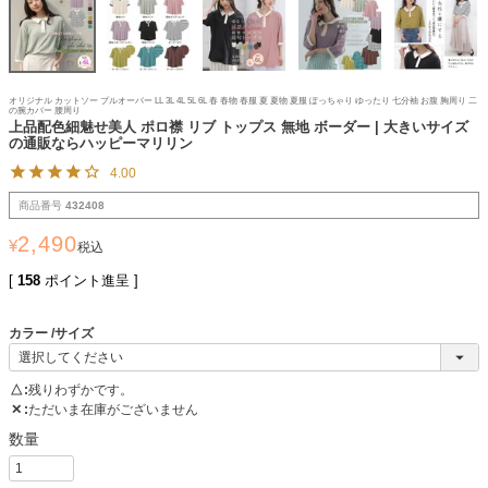
オリジナル カットソー プルオーバー LL 3L 4L 5L 6L 春 春物 春服 夏 夏物 夏服 ぽっちゃり ゆったり 七分袖 お腹 胸周り 二
の腕カバー 腰周り
上品配色細魅せ美人 ポロ襟 リブ トップス 無地 ボーダー | 大きいサイズ
の通販ならハッピーマリリン
4.00
商品番号
432408
2,490
¥
税込
[
158
ポイント進呈 ]
カラー
サイズ
△
残りわずかです。
✕
ただいま在庫がございません