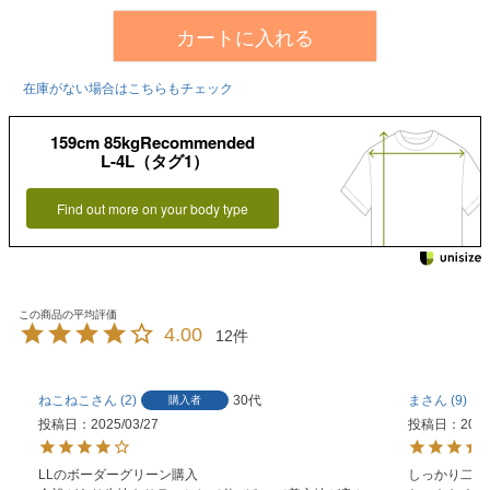
カートに入れる
在庫がない場合はこちらもチェック
159cm 85kgRecommended
L-4L（タグ1）
Find out more on your body type
4.00
12
ねこねこ
2
30代
ま
9
購入者
投稿日
2025/03/27
投稿日
2022
LLのボーダーグリーン購入

しっかり二の