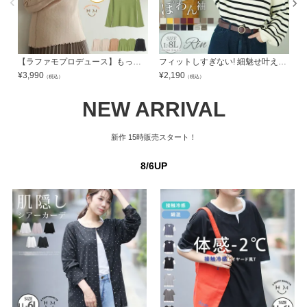
【ラファモプロデュース】もっちりなめらか 美人 リブ 配色 メロウ ニット トップス | 大きいサイズの通販ならハッピーマリリン
フィットしすぎない! 細魅せ叶える! 華奢魅せ美人 もっちり リブ Vネック ぽわん袖 ニット | 大きいサイズの通販ならハッピーマリリン
¥
3,990
¥
2,190
¥
（税込）
（税込）
NEW ARRIVAL
新作
15時販売スタート！
8/6UP