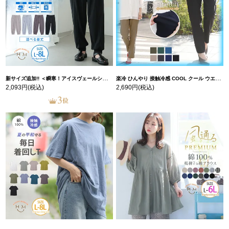
新サイズ追加!! ＜瞬寒！アイスヴェールシリーズ＞ 美脚 ジョガーパンツ 【ウェストゴム】 【ストレッチ】 | 大きいサイズの通販ならハッピーマリリン
楽冷 ひんやり 接触冷感 COOL クール ウエストゴム 楽ちん ストレッチ 美脚 レギパン 【ストレッチ】 | 大きいサイズの通販ならハッピーマリリン
2,093円
(税込)
2,690円
(税込)