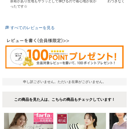
余裕があり生地もサラッとして伸びるので着心地が良か
わつきなく柔
ったです☆
すべてのレビューを見る
申し訳ございません。ただいま在庫がございません。
この商品を見た人は、こちらの商品もチェックしています！