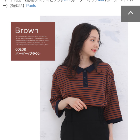
コーデ商品…(無地/ダスティピンク)
Skirt
(ボーダー/オフ)
Skirt
(ボーダー/イエロ
ー)【類似品】
Pants
ページトッ
ページトッ
プへ
プへ