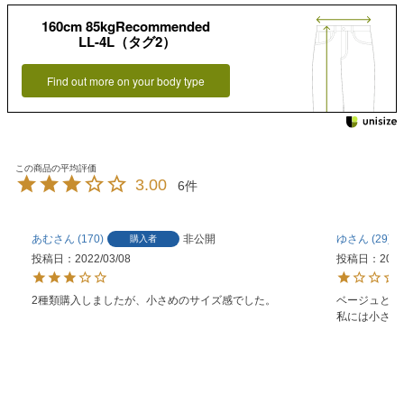
160cm 85kgRecommended
LL-4L（タグ2）
Find out more on your body type
3.00
6
あむ
170
非公開
ゆ
29
購入者
投稿日
2022/03/08
投稿日
2021
2種類購入しましたが、小さめのサイズ感でした。
ベージュとネ
私には小さか