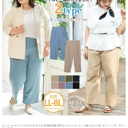
オリジナル ボトムス LL 3L 4L 5L 6L 7L 8L 夏 夏物 夏服 夏用 ぽっちゃり ゆったり お腹 太もも お尻 【ストレッチ】【ウェ