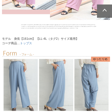
ページトッ
ページトッ
プへ
プへ
モデル 身長【161cm】 【LL-4L（タグ2）サイズ着用】
コーデ商品…
トップス