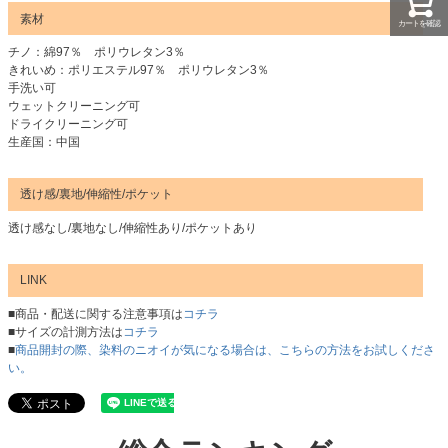
素材
カートを確認
チノ：綿97％ ポリウレタン3％
きれいめ：ポリエステル97％ ポリウレタン3％
手洗い可
ウェットクリーニング可
ドライクリーニング可
生産国：中国
透け感/裏地/伸縮性/ポケット
透け感なし/裏地なし/伸縮性あり/ポケットあり
LINK
■商品・配送に関する注意事項は
コチラ
■サイズの計測方法は
コチラ
■
商品開封の際、染料のニオイが気になる場合は、こちらの方法をお試しくださ
い。