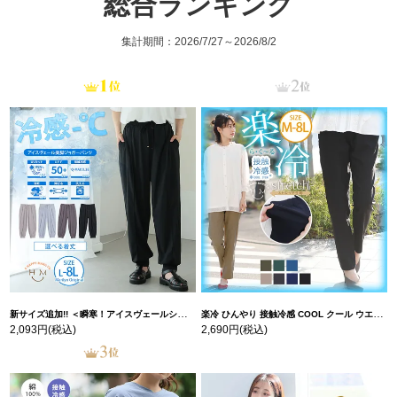
総合ランキング
集計期間：2026/7/27～2026/8/2
新サイズ追加!! ＜瞬寒！アイスヴェールシリーズ＞ 美脚 ジョガーパンツ 【ウェストゴム】 【ストレッチ】 | 大きいサイズの通販ならハッピーマリリン
楽冷 ひんやり 接触冷感 COOL クール ウエストゴム 楽ちん ストレッチ 美脚 レギパン 【ストレッチ】 | 大きいサイズの通販ならハッピーマリリン
2,093円
(税込)
2,690円
(税込)