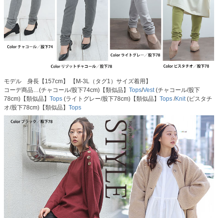
モデル 身長【157cm】 【M-3L（タグ1）サイズ着用】
コーデ商品…(チャコール/股下74cm)【類似品】
Tops
/
Vest
(チャコール/股下
78cm)【類似品】
Tops
(ライトグレー/股下78cm)【類似品】
Tops
/
Knit
(ピスタチ
オ/股下78cm)【類似品】
Tops