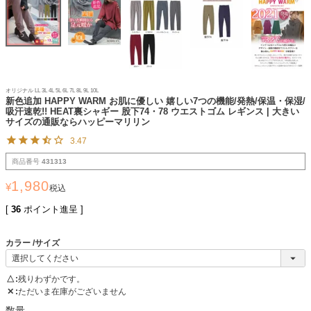
オリジナル LL 3L 4L 5L 6L 7L 8L 9L 10L
新色追加 HAPPY WARM お肌に優しい 嬉しい7つの機能/発熱/保温・保湿/
吸汗速乾!! HEAT裏シャギー 股下74・78 ウエストゴム レギンス | 大きい
サイズの通販ならハッピーマリリン
3.47
商品番号
431313
1,980
¥
税込
[
36
ポイント進呈 ]
カラー
サイズ
△
残りわずかです。
✕
ただいま在庫がございません