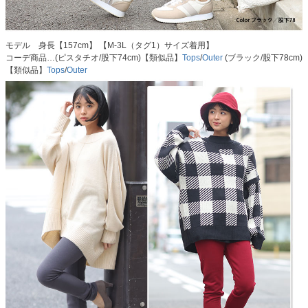
モデル 身長【157cm】 【M-3L（タグ1）サイズ着用】
コーデ商品…(ピスタチオ/股下74cm)【類似品】
Tops
/
Outer
(ブラック/股下78cm)
【類似品】
Tops
/
Outer