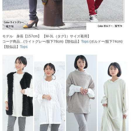
モデル 身長【157cm】 【M-3L（タグ1）サイズ着用】
コーデ商品…(ライトグレー/股下78cm)【類似品】
Tops
(ボルドー/股下74cm)
【類似品】
Tops