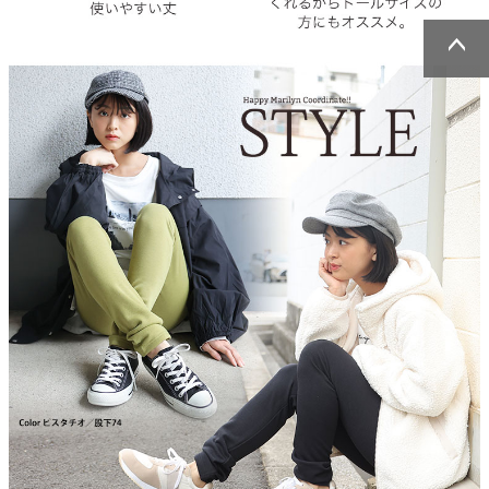
ページトッ
ページトッ
プへ
プへ