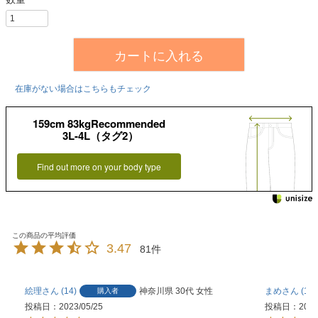
カートに入れる
在庫がない場合はこちらもチェック
159cm 83kgRecommended
3L-4L（タグ2）
Find out more on your body type
3.47
81
絵理
14
神奈川県
30代
女性
まめ
15
購入者
投稿日
2023/05/25
投稿日
2023