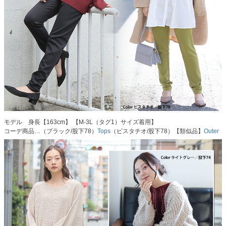
モデル 身長【163cm】 【M-3L（タグ1）サイズ着用】
コーデ商品…（ブラック/股下78）
Tops
（ピスタチオ/股下78）【類似品】
Outer