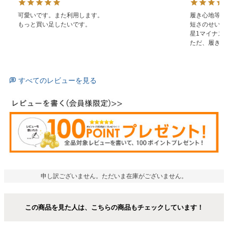
可愛いです。また利用します。

履き心地等め
もっと買い足したいです。
短さのせいか
星1マイナス
ただ、履きや
すべてのレビューを見る
申し訳ございません。ただいま在庫がございません。
この商品を見た人は、こちらの商品もチェックしています！