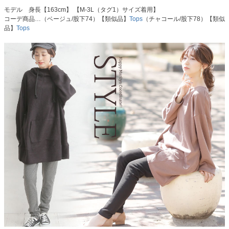
モデル 身長【163cm】 【M-3L（タグ1）サイズ着用】
コーデ商品…（ベージュ/股下74）【類似品】
Tops
（チャコール/股下78）【類似
品】
Tops