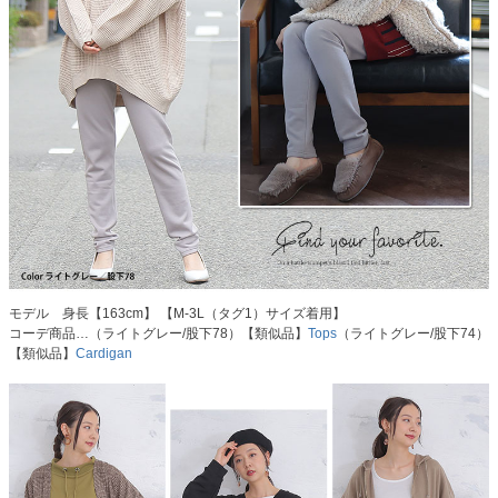
モデル 身長【163cm】 【M-3L（タグ1）サイズ着用】
コーデ商品…（ライトグレー/股下78）【類似品】
Tops
（ライトグレー/股下74）
【類似品】
Cardigan