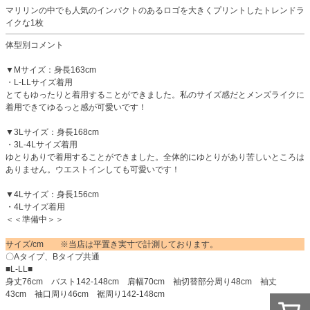
マリリンの中でも人気のインパクトのあるロゴを大きくプリントしたトレンドラ
イクな1枚
体型別コメント
▼Mサイズ：身長163cm
・L-LLサイズ着用
とてもゆったりと着用することができました。私のサイズ感だとメンズライクに
着用できてゆるっと感が可愛いです！
▼3Lサイズ：身長168cm
・3L-4Lサイズ着用
ゆとりありで着用することができました。全体的にゆとりがあり苦しいところは
ありません。ウエストインしても可愛いです！
▼4Lサイズ：身長156cm
・4Lサイズ着用
＜＜準備中＞＞
サイズ/cm ※当店は平置き実寸で計測しております。
〇Aタイプ、Bタイプ共通
■L-LL■
身丈76cm バスト142-148cm 肩幅70cm 袖切替部分周り48cm 袖丈
43cm 袖口周り46cm 裾周り142-148cm