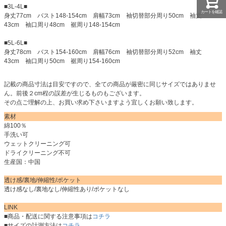
■3L-4L■
カートを確認
身丈77cm バスト148-154cm 肩幅73cm 袖切替部分周り50cm 袖丈
43cm 袖口周り48cm 裾周り148-154cm
■5L-6L■
身丈78cm バスト154-160cm 肩幅76cm 袖切替部分周り52cm 袖丈
43cm 袖口周り50cm 裾周り154-160cm
記載の商品寸法は目安ですので、全ての商品が厳密に同じサイズではありませ
ん。前後２cm程の誤差が生じるものもございます。
その点ご理解の上、お買い求め下さいますよう宜しくお願い致します。
素材
綿100％
手洗い可
ウェットクリーニング可
ドライクリーニング不可
生産国：中国
透け感/裏地/伸縮性/ポケット
透け感なし/裏地なし/伸縮性あり/ポケットなし
LINK
■商品・配送に関する注意事項は
コチラ
■サイズの計測方法は
コチラ