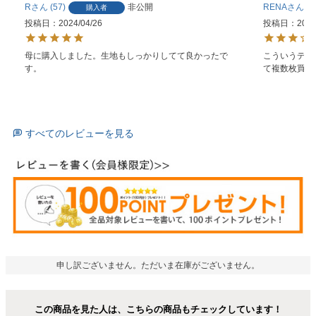
R
57
非公開
RENA
2
購入者
投稿日
2024/04/26
投稿日
2023
母に購入しました。生地もしっかりしてて良かったで
こういうデザ
す。
て複数枚買っ
すべてのレビューを見る
申し訳ございません。ただいま在庫がございません。
この商品を見た人は、こちらの商品もチェックしています！