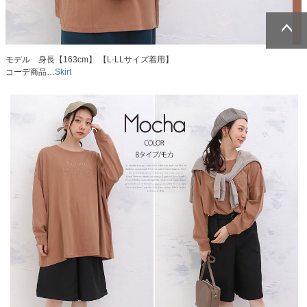
ページトッ
ページトッ
モデル 身長【163cm】 【L-LLサイズ着用】
プへ
プへ
コーデ商品…
Skirt