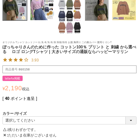
オリジナル Tシャツ カットソー LL 3L 4L 5L 6L 秋 秋物 秋冬 お腹 胸周り 二の腕カバー 腰周り ロンT
ぽっちゃりさんのために作った コットン100％ プリント と 刺繍 から選べ
る ロゴ ロングTシャツ | 大きいサイズの通販ならハッピーマリリン
3.93
商品番号
860158
lafarfa掲載
2,190
¥
税込
[
40
ポイント進呈 ]
カラー
サイズ
△
残りわずかです。
✕
ただいま在庫がございません