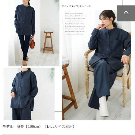
ページトッ
ページトッ
プへ
プへ
モデル 身長【166cm】 【L-LLサイズ着用】