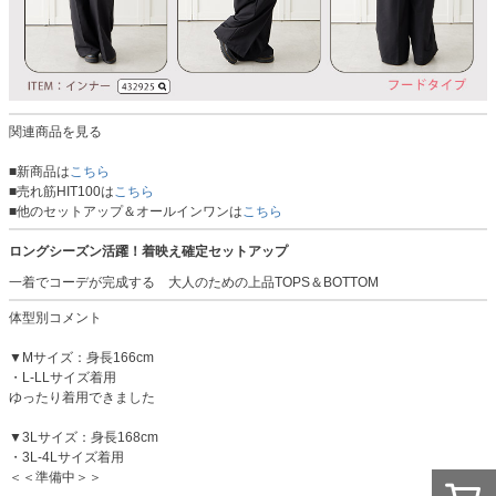
関連商品を見る
■新商品は
こちら
■売れ筋HIT100は
こちら
■他のセットアップ＆オールインワンは
こちら
ロングシーズン活躍！着映え確定セットアップ
一着でコーデが完成する 大人のための上品TOPS＆BOTTOM
体型別コメント
▼Mサイズ：身長166cm
・L-LLサイズ着用
ゆったり着用できました
▼3Lサイズ：身長168cm
・3L-4Lサイズ着用
＜＜準備中＞＞