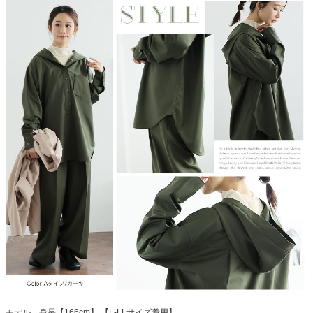
モデル 身長【166cm】 【L-LLサイズ着用】