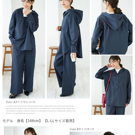
モデル 身長【166cm】 【L-LLサイズ着用】