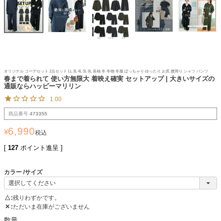
オリジナル コーデセット 2点セット LL 3L 4L 5L 6L 長袖 冬 冬物 冬服 ぽっちゃり ゆったり お尻 腰周り シャツ パンツ
春まで着られて 使い方無限大 着映え確実 セットアップ | 大きいサイズの
通販ならハッピーマリリン
1.00
商品番号
473355
6,990
¥
税込
[
127
ポイント進呈 ]
カラー
サイズ
△
残りわずかです。
✕
ただいま在庫がございません