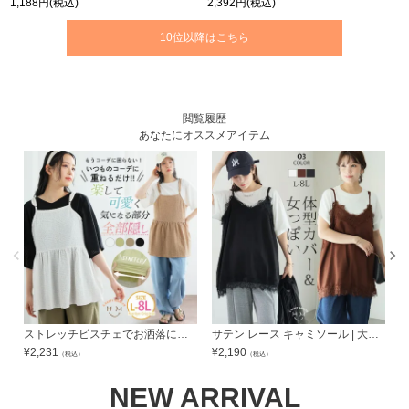
1,188円
(税込)
2,392円
(税込)
10位以降はこちら
閲覧履歴
あなたにオススメアイテム
ストレッチビスチェでお洒落にウエスト痩せ!! 紐リボンペプラム ビスチェ【着瘦せアイテム】 | 大きいサイズの通販ならハッピーマリリン
サテン レース キャミソール | 大きいサイズの通販ならハッピーマリリン
¥
2,231
¥
2,190
¥
（税込）
（税込）
NEW ARRIVAL