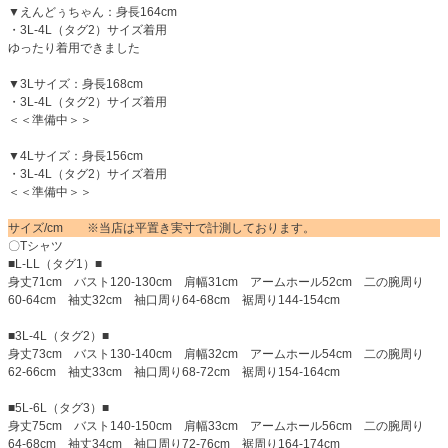
▼えんどぅちゃん：身長164cm
・3L-4L（タグ2）サイズ着用
ゆったり着用できました
▼3Lサイズ：身長168cm
・3L-4L（タグ2）サイズ着用
＜＜準備中＞＞
▼4Lサイズ：身長156cm
・3L-4L（タグ2）サイズ着用
＜＜準備中＞＞
サイズ/cm ※当店は平置き実寸で計測しております。
〇Tシャツ
■L-LL（タグ1）■
身丈71cm バスト120-130cm 肩幅31cm アームホール52cm 二の腕周り
60-64cm 袖丈32cm 袖口周り64-68cm 裾周り144-154cm
■3L-4L（タグ2）■
身丈73cm バスト130-140cm 肩幅32cm アームホール54cm 二の腕周り
62-66cm 袖丈33cm 袖口周り68-72cm 裾周り154-164cm
■5L-6L（タグ3）■
身丈75cm バスト140-150cm 肩幅33cm アームホール56cm 二の腕周り
64-68cm 袖丈34cm 袖口周り72-76cm 裾周り164-174cm