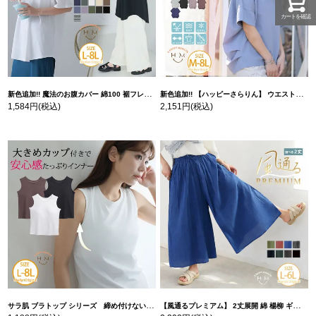
カートを確認
新色追加!! 魔法のお腹カバー 綿100 裾フレア Tシャツ | 大きいサイズの通販ならハッピーマリリン
新色追加!! 【ハッピーさらりん】 ウエストタック入り スッキリ魅せ コクーントップス | 大きいサイズの通販ならハッピーマリリン
1,584円
(税込)
2,151円
(税込)
サラ肌 ブラトップ シリーズ 締め付けない リブ タンクトップ | 大きいサイズの通販ならハッピーマリリン
【風通るプレミアム】 2丈展開 綿 楊柳 ギャザー フレア スカンツ 【ウェストゴム】 | 大きいサイズの通販ならハッピーマリリン