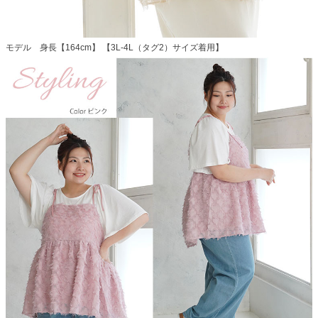
モデル 身長【164cm】 【3L-4L（タグ2）サイズ着用】