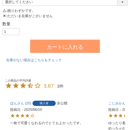
△
残りわずかです。
✕
ただいま在庫がございません
カートに入れる
在庫がない場合はこちらもチェック
3.67
3
ぽん
20
非公開
こじみかん
購入者
投稿日
2025/06/10
投稿日
2024
一枚で可愛くなれるのでとてもよかったです。
ゆったり着ら
めっちゃかわ