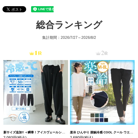
総合ランキング
集計期間：2026/7/27～2026/8/2
新サイズ追加!! ＜瞬寒！アイスヴェールシリーズ＞ 美脚 ジョガーパンツ 【ウェストゴム】 【ストレッチ】 | 大きいサイズの通販ならハッピーマリリン
楽冷 ひんやり 接触冷感 COOL クール ウエストゴム 楽ちん ストレッチ 美脚 レギパン 【ストレッチ】 | 大きいサイズの通販ならハッピーマリリン
2,093円
(税込)
2,690円
(税込)