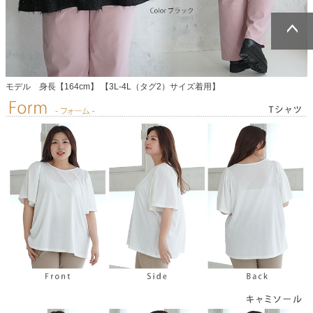
ページトッ
ページトッ
プへ
プへ
モデル 身長【164cm】 【3L-4L（タグ2）サイズ着用】