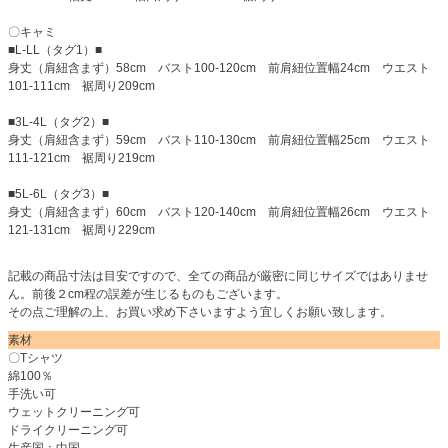
〇キャミ
■L-LL（タグ1）■
身丈（肩紐含まず）58cm バスト100-120cm 前肩紐位置幅24cm ウエスト
101-111cm 裾周り209cm
■3L-4L（タグ2）■
身丈（肩紐含まず）59cm バスト110-130cm 前肩紐位置幅25cm ウエスト
111-121cm 裾周り219cm
■5L-6L（タグ3）■
身丈（肩紐含まず）60cm バスト120-140cm 前肩紐位置幅26cm ウエスト
121-131cm 裾周り229cm
記載の商品寸法は目安ですので、全ての商品が厳密に同じサイズではありませ
ん。前後２cm程の誤差が生じるものもございます。
その点ご理解の上、お買い求め下さいますよう宜しくお願い致します。
素材
〇Tシャツ
綿100％
手洗い可
ウェットクリーニング可
ドライクリーニング可
生産国：中国