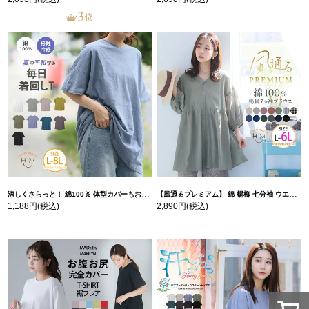
涼しくさらっと！ 綿100％ 体型カバーもお洒落も叶える 風合いコットン ゆるシルエット ドルマン | 大きいサイズの通販ならハッピーマリリン
【風通るプレミアム】 綿 楊柳 七分袖 ウエストギャザー ブラウス | 大きいサイズの通販ならハッピーマリリン
1,188円
(税込)
2,890円
(税込)