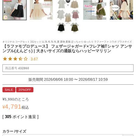
オリジナル コーデセット 2点セット LL 3L 4L 5L 6L 夏 夏物 夏服 ぽっちゃり ゆったり ラファーファ コラボ プラスサイズ
【ラファモプロデュース】 フェザージャガード×フレア袖Tシャツ アンサ
ンブル(えんどぅ) | 大きいサイズの通販ならハッピーマリリン
3.67
商品番号
432860
販売期間
2026/08/06 18:00
〜
2026/08/17 10:59
SALE
20%OFF
¥
のところ
5,990
4,791
¥
税込
[
305
ポイント進呈 ]
カラー
サイズ