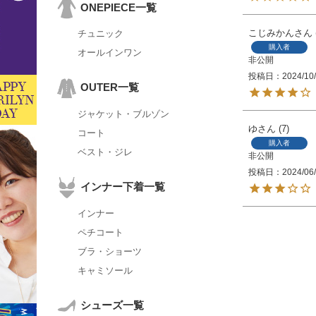
ONEPIECE一覧
こじみかん
チュニック
購入者
オールインワン
非公開
投稿日
2024/10
OUTER一覧
ジャケット・ブルゾン
ゆ
7
コート
購入者
ベスト・ジレ
非公開
投稿日
2024/06
インナー下着一覧
インナー
ペチコート
ブラ・ショーツ
キャミソール
シューズ一覧