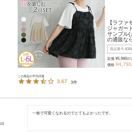
【ラファ
ジャガード
サンブル(
の通販な
商品番号
432
¥
5,990
定価
の
¥
4,791
価格
3.67
3
一枚で可愛くなれるのでとてもよかったです。
/10