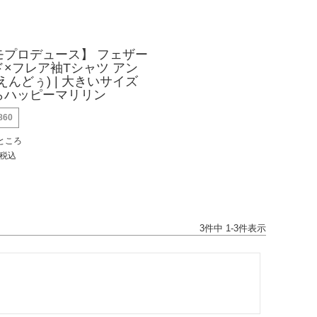
モプロデュース】 フェザー
×フレア袖Tシャツ アン
えんどぅ) | 大きいサイズ
らハッピーマリリン
860
ところ
税込
3
件中
1
-
3
件表示