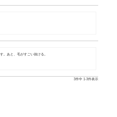
す。あと、毛がすごい抜ける。
3
件中
1
-
3
件表示