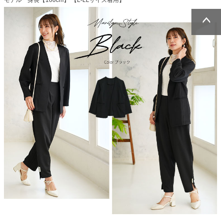
モデル 身長【166cm】 【L-LLサイズ着用】
ページトッ
ページトッ
プへ
プへ