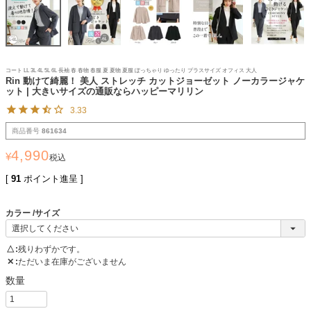
コート LL 3L 4L 5L 6L 長袖 春 春物 春服 夏 夏物 夏服 ぽっちゃり ゆったり プラスサイズ オフィス 大人
Rin 動けて綺麗！ 美人 ストレッチ カットジョーゼット ノーカラージャケ
ット | 大きいサイズの通販ならハッピーマリリン
3.33
商品番号
861634
4,990
¥
税込
[
91
ポイント進呈 ]
カラー
サイズ
△
残りわずかです。
✕
ただいま在庫がございません