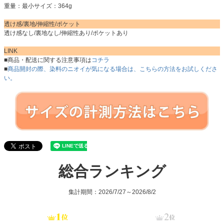
重量：最小サイズ：364g
透け感/裏地/伸縮性/ポケット
透け感なし/裏地なし/伸縮性あり/ポケットあり
LINK
■商品・配送に関する注意事項は
コチラ
■
商品開封の際、染料のニオイが気になる場合は、こちらの方法をお試しくださ
い。
総合ランキング
集計期間：2026/7/27～2026/8/2