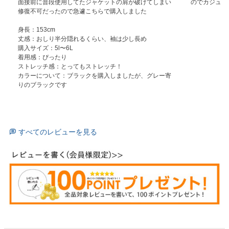
面接前に普段使用してたジャケットの肩が破けてしまい
のでカジュア
修復不可だったので急遽こちらで購入しました

身長：153cm

丈感：おしり半分隠れるくらい、袖は少し長め

購入サイズ：5l〜6L

着用感：ぴったり

ストレッチ感：とってもストレッチ！

カラーについて：ブラックを購入しましたが、グレー寄
りのブラックです

すべてのレビューを見る