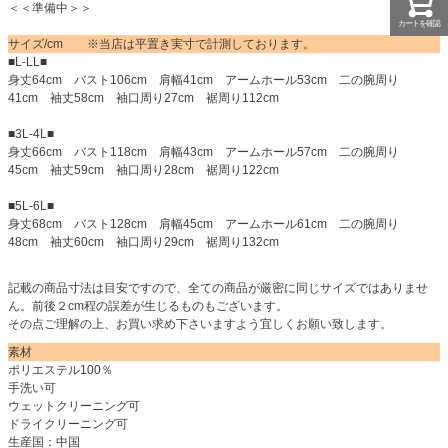
＜＜準備中＞＞
カートを確認
サイズ/cm ※当店は平置き実寸で計測しております。
■L-LL■
身丈64cm バスト106cm 肩幅41cm アームホール53cm 二の腕周り
41cm 袖丈58cm 袖口周り27cm 裾周り112cm
■3L-4L■
身丈66cm バスト118cm 肩幅43cm アームホール57cm 二の腕周り
45cm 袖丈59cm 袖口周り28cm 裾周り122cm
■5L-6L■
身丈68cm バスト128cm 肩幅45cm アームホール61cm 二の腕周り
48cm 袖丈60cm 袖口周り29cm 裾周り132cm
記載の商品寸法は目安ですので、全ての商品が厳密に同じサイズではありませ
ん。前後２cm程の誤差が生じるものもございます。
その点ご理解の上、お買い求め下さいますよう宜しくお願い致します。
素材
ポリエステル100％
手洗い可
ウェットクリーニング可
ドライクリーニング可
生産国：中国