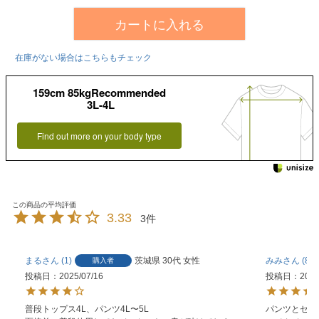
カートに入れる
在庫がない場合はこちらもチェック
159cm 85kgRecommended
3L-4L
Find out more on your body type
3.33
3
まる
1
茨城県
30代
女性
みみ
8
購入者
投稿日
2025/07/16
投稿日
2025
普段トップス4L、パンツ4L〜5L

パンツとセッ