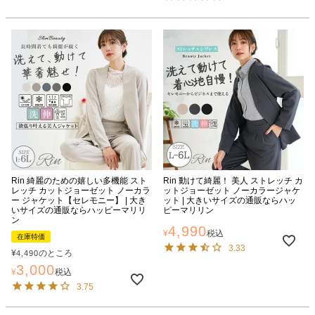
Rin 綺麗のための嬉しい多機能 スト
Rin 動けて綺麗！ 美人 ストレッチ カ
レッチ カットジョーゼット ノーカラ
ットジョーゼット ノーカラージャケ
ー ジャケット【セレモニー】 | 大き
ット | 大きいサイズの通販ならハッ
いサイズの通販ならハッピーマリリ
ピーマリリン
ン
4,990
¥
税込
在庫特価
3.33
¥
のところ
4,490
3,000
¥
税込
3.75