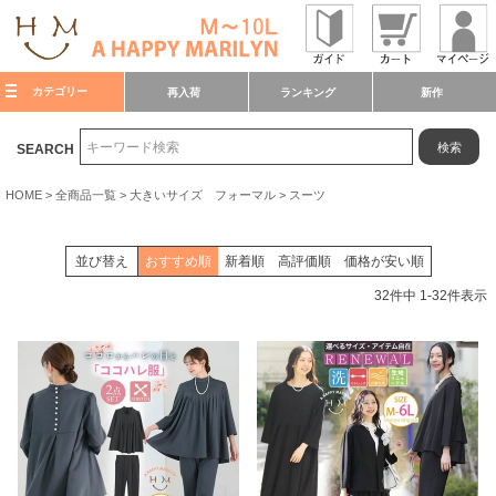
カテゴリー
再入荷
ランキング
新作
検索
SEARCH
HOME
全商品一覧
大きいサイズ フォーマル
スーツ
並び替え
おすすめ順
新着順
高評価順
価格が安い順
32
件中
1
-
32
件表示