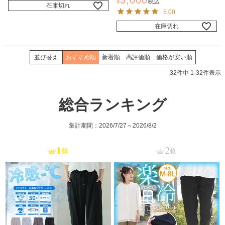
3,000
¥
税込
在庫切れ
5.00
在庫切れ
並び替え
おすすめ順
新着順
高評価順
価格が安い順
32
件中
1
-
32
件表示
総合ランキング
集計期間：2026/7/27～2026/8/2