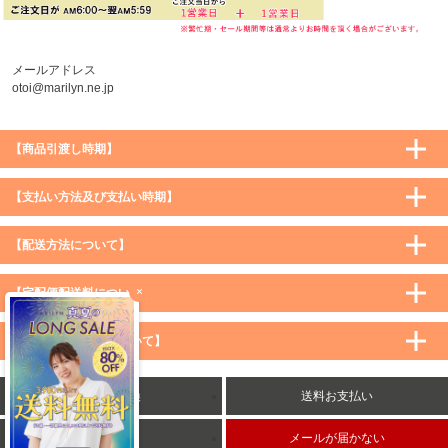
メールアドレス
otoi@marilyn.ne.jp
【商品引渡し時期】
【支払い方法及び支払い時期】
【配送方法について】
×
【宅配便配送料について】
購入価格 ／ 地域
通常
沖縄・離島など一部地域
【メール便配送料について】
5,900円（税込）未満
590円（税込）
1,200円（税込）
5,900円（税込）以上
購入価格 ／ 地域
全国一律
送料無料
返品・交換
送料お支払い
8,500円（税込）以上
無料
5,900円（税込）未満
260円（税込）
5,900円（税込）以上
送料無料
会社概要
メールが届かない