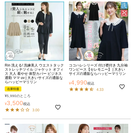
Rin 洗える! 洗練美人 ウエストタック
ココハレシリーズ 付け襟付き 九分袖
ストレッチツイル ジャケット オフィ
ワンピース【セレモニー】 | 大きい
ス 大人 着やせ 体型カバー ビジネス
サイズの通販ならハッピーマリリン
通勤 ママ uv | 大きいサイズの通販な
4,990
らハッピーマリリン
¥
税込
在庫特価
4.33
¥
のところ
5,990
3,500
¥
税込
3.00