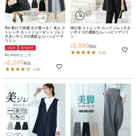
Rin 動けて綺麗 丈が選べる！ 美人 ス
伸び楽 ストレッチ ロング ジレ | 大き
トレッチ カットジョーゼット ジレ |
いサイズの通販ならハッピーマリリ
大きいサイズの通販ならハッピーマ
ン
リリン
5,990
¥
税込
SALE
50%OFF
5.00
¥
のところ
4,490
2,245
¥
税込
4.00