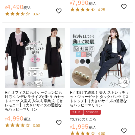
7,990
¥
税込
4,490
¥
税込
4.25
3.67
Rin オフィスにもオケージョンにも
Rin 動けて綺麗！ 美人 ストレッチ カ
対応 シンデレラサイズが叶う カセッ
ットジョーゼット タックパンツ【ス
トスーツ 入園式 入学式 卒業式 【セ
トレッチ】 | 大きいサイズの通販な
レモニー】 | 大きいサイズの通販な
らハッピーマリリン
らハッピーマリリン
SALE
50%OFF
4,990
¥
税込
¥
のところ
3,990
1,995
3.50
¥
税込
4.00