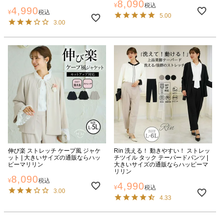
8,090
¥
税込
4,990
¥
税込
5.00
3.00
伸び楽 ストレッチ ケープ風 ジャケ
Rin 洗える！ 動きやすい！ ストレッ
ット | 大きいサイズの通販ならハッ
チツイル タック テーパードパンツ |
ピーマリリン
大きいサイズの通販ならハッピーマ
リリン
8,090
¥
税込
4,990
¥
税込
3.00
4.33