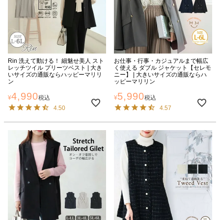
Rin 洗えて動ける！ 細魅せ美人 スト
お仕事・行事・カジュアルまで幅広
レッチツイル プリーツベスト | 大き
く使える ダブル ジャケット【セレモ
いサイズの通販ならハッピーマリリ
ニー】 | 大きいサイズの通販ならハ
ン
ッピーマリリン
4,990
5,990
¥
税込
¥
税込
4.50
4.57