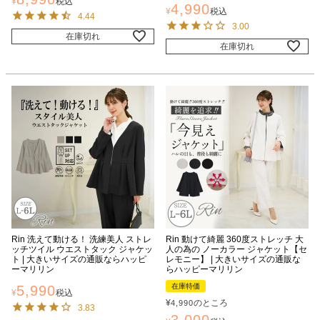
¥
税込
4,990
¥
税込
4.44
3.00
在庫切れ
在庫切れ
Rin 洗えて動ける！ 洗練美人 ストレ
Rin 動けて綺麗 360度ストレッチ 大
ッチツイル ウエストタック ジャケッ
人の為の ノーカラー ジャケット【セ
ト | 大きいサイズの通販ならハッピ
レモニー】 | 大きいサイズの通販な
ーマリリン
らハッピーマリリン
在庫特価
5,990
¥
税込
¥
のところ
4,990
3.83