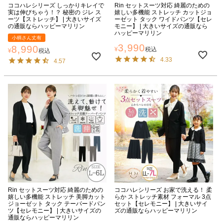
ココハレシリーズ しっかりキレイで
Rin セットスーツ対応 綺麗のための
実は伸びちゃう！？ 秘密の ジレ ス
嬉しい多機能 ストレッチ カットジョ
ーツ【ストレッチ】 | 大きいサイズ
ーゼット タック ワイドパンツ【セレ
の通販ならハッピーマリリン
モニー】 | 大きいサイズの通販なら
ハッピーマリリン
小柄さん丈有
3,990
8,990
¥
税込
¥
税込
4.33
4.57
Rin セットスーツ対応 綺麗のための
ココハレシリーズ お家で洗える！ 柔
嬉しい多機能 ストレッチ 美脚カット
らか ストレッチ素材 フォーマル 3点
ジョーゼット タック テーパードパン
セット【セレモニー】 | 大きいサイ
ツ【セレモニー】 | 大きいサイズの
ズの通販ならハッピーマリリン
通販ならハッピーマリリン