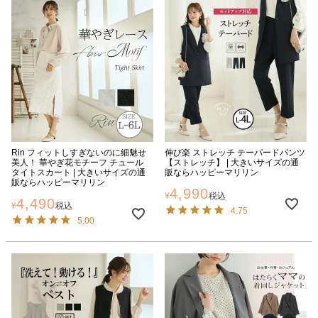
Rin フィットしすぎないのに細魅せ
伸び楽 ストレッチ テーパードパンツ
美人！ 華やぎ花モチーフ チュール
【ストレッチ】 | 大きいサイズの通
タイトスカート | 大きいサイズの通
販ならハッピーマリリン
販ならハッピーマリリン
4,990
¥
税込
4,490
¥
税込
4.75
5.00