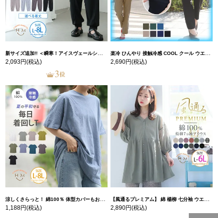
新サイズ追加!! ＜瞬寒！アイスヴェールシリーズ＞ 美脚 ジョガーパンツ 【ウェストゴム】 【ストレッチ】 | 大きいサイズの通販ならハッピーマリリン
楽冷 ひんやり 接触冷感 COOL クール ウエストゴム 楽ちん ストレッチ 美脚 レギパン 【ストレッチ】 | 大きいサイズの通販ならハッピーマリリン
2,093円
(税込)
2,690円
(税込)
涼しくさらっと！ 綿100％ 体型カバーもお洒落も叶える 風合いコットン ゆるシルエット ドルマン | 大きいサイズの通販ならハッピーマリリン
【風通るプレミアム】 綿 楊柳 七分袖 ウエストギャザー ブラウス | 大きいサイズの通販ならハッピーマリリン
1,188円
(税込)
2,890円
(税込)