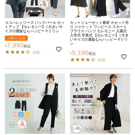
ココハレシリーズ バックパール セッ
カットジョーゼット素材 カセット売
トアップ 【セレモニー】 | 大きいサ
り ジャケット ワンピース スカート
イズの通販ならハッピーマリリン
ブラウス パンツ セレモニー 入園式
入学式 卒業式 【セレモニー】 | 大き
小柄さん丈有
いサイズの通販ならハッピーマリリ
ン
7,990
¥
税込
5,190
3.92
¥
税込
4.15