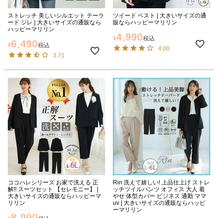
ストレッチ 美しいシルエット テーラ
ツイード ベスト | 大きいサイズの通
ード ジレ | 大きいサイズの通販なら
販ならハッピーマリリン
ハッピーマリリン
4,990
¥
税込
6,490
¥
税込
4.00
3.71
ココハレシリーズ お家で洗える 正
Rin 洗えて嬉しい! 上品仕上げ ストレ
解!! スーツセット 【セレモニー】 |
ッチツイルパンツ オフィス 大人 着
大きいサイズの通販ならハッピーマ
やせ 体型カバー ビジネス 通勤 ママ
リリン
uv | 大きいサイズの通販ならハッピ
ーマリリン
8,990