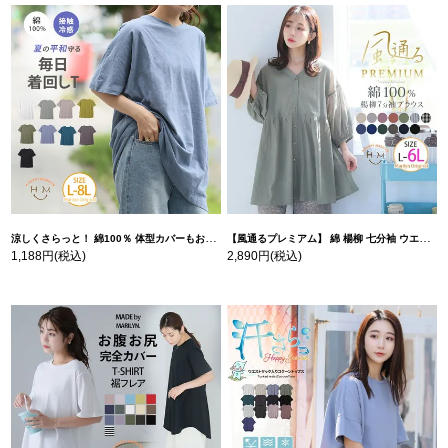
涼しくさらっと！ 綿100％ 体型カバーもお洒落も叶える 風合いコットン ゆるシルエット ドルマン | 大きいサイズの通販ならハッピーマリリン
【風通るプレミアム】 綿 楊柳 七分袖 ウエストギャザー ブラウス | 大きいサイズの通販ならハッピーマリリン
1,188円
(税込)
2,890円
(税込)