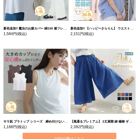
新色追加!! 魔法のお腹カバー 綿100 裾フレア Tシャツ | 大きいサイズの通販ならハッピーマリリン
新色追加!! 【ハッピーさらりん】 ウエストタック入り スッキリ魅せ コクーントップス | 大きいサイズの通販ならハッピーマリリン
1,584円
(税込)
2,151円
(税込)
サラ肌 ブラトップ シリーズ 締め付けない リブ タンクトップ | 大きいサイズの通販ならハッピーマリリン
【風通るプレミアム】 2丈展開 綿 楊柳 ギャザー フレア スカンツ 【ウェストゴム】 | 大きいサイズの通販ならハッピーマリリン
1,188円
(税込)
2,392円
(税込)
10位以降はこちら