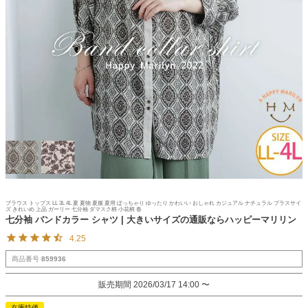
ブラウス トップス LL 3L 4L 夏 夏物 夏服 夏用 ぽっちゃり ゆったり かわいい おしゃれ カジュアル ナチュラル プラスサイ
ズ きれいめ 上品 ガーリー 七分袖 ダマスク柄 小花柄 春
七分袖 バンドカラー シャツ | 大きいサイズの通販ならハッピーマリリン
4.25
商品番号
859936
販売期間
2026/03/17 14:00
〜
在庫特価