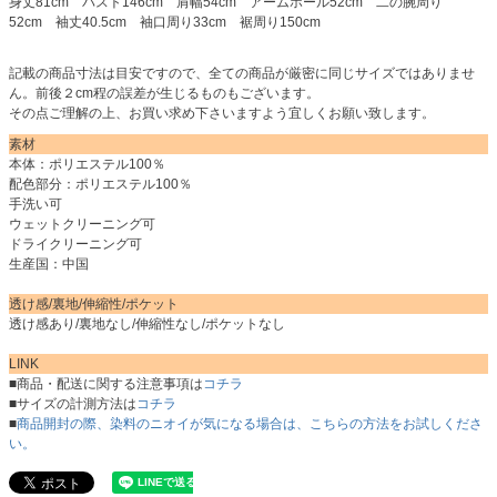
身丈81cm バスト146cm 肩幅54cm アームホール52cm 二の腕周り
52cm 袖丈40.5cm 袖口周り33cm 裾周り150cm
記載の商品寸法は目安ですので、全ての商品が厳密に同じサイズではありませ
ん。前後２cm程の誤差が生じるものもございます。
その点ご理解の上、お買い求め下さいますよう宜しくお願い致します。
素材
本体：ポリエステル100％
配色部分：ポリエステル100％
手洗い可
ウェットクリーニング可
ドライクリーニング可
生産国：中国
透け感/裏地/伸縮性/ポケット
透け感あり/裏地なし/伸縮性なし/ポケットなし
LINK
■商品・配送に関する注意事項は
コチラ
■サイズの計測方法は
コチラ
■
商品開封の際、染料のニオイが気になる場合は、こちらの方法をお試しくださ
い。