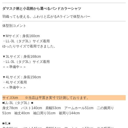
ダマスク柄と小花柄から選べるバンドカラーシャツ
羽織っても使える。ふわりと広がるAラインで体型カバー
体型別コメント
▼Mサイズ：身長160cm
・LL-3L（タグ3L）サイズ着用
ゆったりサイズで着用できました。
▼3Lサイズ：身長168cm
・LL-3L（タグ3L）サイズ着用
＜＜準備中＞＞
▼4Lサイズ：身長156cm
・4Lサイズ着用
＜＜準備中＞＞
サイズ/cm ※当店は平置き実寸で計測しております。
■LL-3L（タグ3L）■
身丈78cm バスト140cm 肩幅53cm アームホール51cm 二の腕周り
51cm 袖丈40cm 袖口周り31cm 裾周り144cm
■4L■