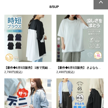
8/5UP
ページトッ
ページトッ
プへ
プへ
【新作◆8月5日販売】 1枚で完結 袖口＆バック フハク使い トップス | 大きいサイズの通販ならハッピーマリリン
【新作◆8月5日販売】 さよなら猛暑 涼しさを着る 遮熱 接触冷感 吸水・速乾 五分袖 コンフォートメッシュ 配色レイヤード 風ゆる Tシャツ | 大きいサイズの通販ならハッピーマリリン
2,790円
(税込)
2,490円
(税込)