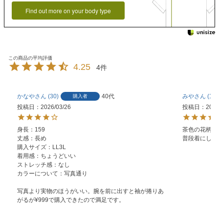
Find out more on your body type
4.25
4
かなや
30
40代
みや
16
購入者
投稿日
2026/03/26
投稿日
2024
身長：159

茶色の花柄を
丈感：長め

普段着にした
購入サイズ：LL3L

着用感：ちょうどいい

ストレッチ感：なし

カラーについて：写真通り

写真より実物のほうがいい。腕を前に出すと袖が捲りあ
がるが¥999で購入できたので満足です。