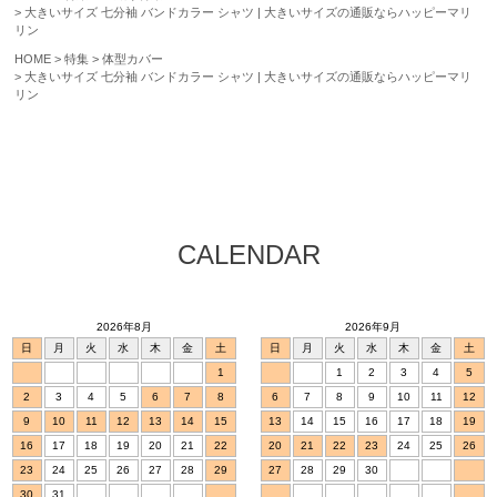
大きいサイズ 七分袖 バンドカラー シャツ | 大きいサイズの通販ならハッピーマリ
リン
HOME
特集
体型カバー
大きいサイズ 七分袖 バンドカラー シャツ | 大きいサイズの通販ならハッピーマリ
リン
CALENDAR
2026年8月
2026年9月
日
月
火
水
木
金
土
日
月
火
水
木
金
土
1
1
2
3
4
5
2
3
4
5
6
7
8
6
7
8
9
10
11
12
9
10
11
12
13
14
15
13
14
15
16
17
18
19
16
17
18
19
20
21
22
20
21
22
23
24
25
26
23
24
25
26
27
28
29
27
28
29
30
30
31