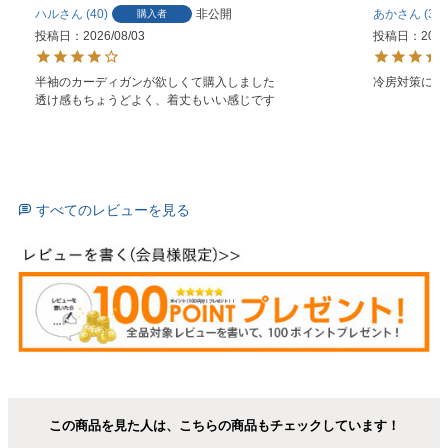
ハル
40
非公開
あか
3
購入者
投稿日
2026/08/03
投稿日
2026
半袖のカーディガンが欲しくて購入しました

冷房対策にち
透け感もちょうどよく、着丈もいい感じです
すべてのレビューを見る
この商品を見た人は、こちらの商品もチェックしています！