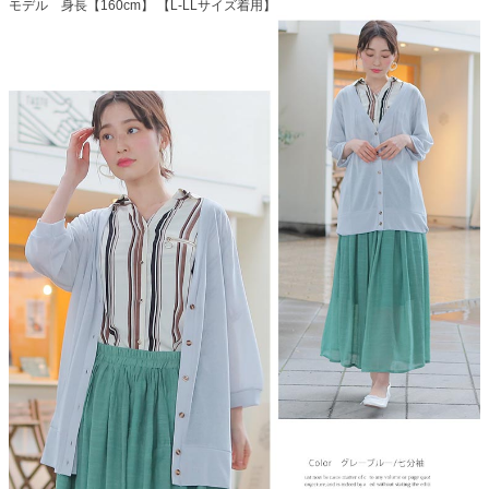
モデル 身長【160cm】 【L-LLサイズ着用】