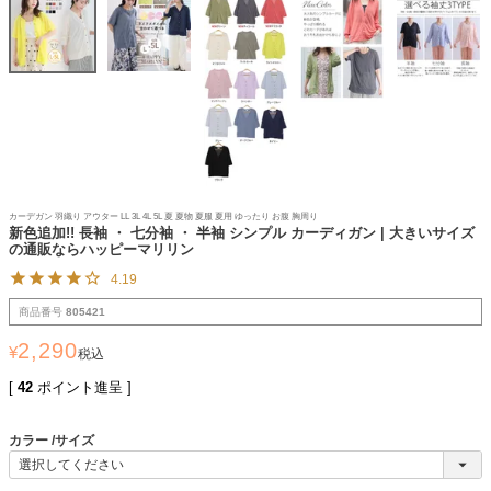
カーデガン 羽織り アウター LL 3L 4L 5L 夏 夏物 夏服 夏用 ゆったり お腹 胸周り
新色追加!! 長袖 ・ 七分袖 ・ 半袖 シンプル カーディガン | 大きいサイズ
の通販ならハッピーマリリン
4.19
商品番号
805421
2,290
¥
税込
[
42
ポイント進呈 ]
カラー
サイズ