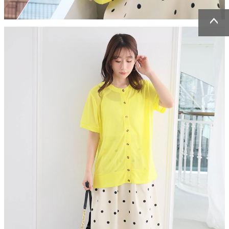
ページトッ
ページトッ
プへ
プへ