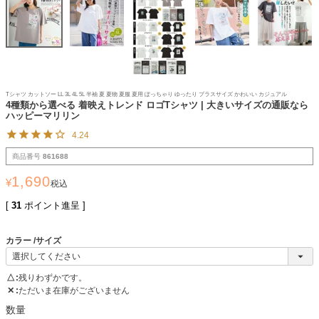
Tシャツ カットソー LL 3L 4L 5L 半袖 夏 夏物 夏服 夏用 ぽっちゃり ゆったり プラスサイズ かわいい カジュアル
4種類から選べる 着映えトレンド ロゴTシャツ | 大きいサイズの通販なら
ハッピーマリリン
4.24
商品番号
861688
1,690
¥
税込
[
31
ポイント進呈 ]
カラー
サイズ
△
残りわずかです。
✕
ただいま在庫がございません