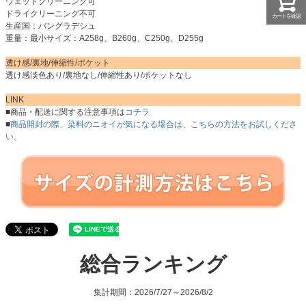
ウェットクリーニング可
ドライクリーニング不可
カートを確認
生産国：バングラデシュ
重量：最小サイズ：A258g、B260g、C250g、D255g
透け感/裏地/伸縮性/ポケット
透け感淡色あり/裏地なし/伸縮性あり/ポケットなし
LINK
■商品・配送に関する注意事項は
コチラ
■
商品開封の際、染料のニオイが気になる場合は、こちらの方法をお試しくださ
い。
総合ランキング
集計期間：2026/7/27～2026/8/2