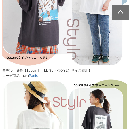
ページトッ
ページトッ
プへ
プへ
モデル 身長【160cm】【LL-3L（タグ3L）サイズ着用】
コーデ商品…(右)
Pants