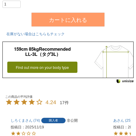
カートに入れる
在庫がない場合はこちらもチェック
159cm 85kgRecommended
LL-3L（タグ3L）
Find out more on your body type
4.24
17
しろくま
74
非公開
あ
25
購入者
投稿日
2025/11/19
投稿日
2025