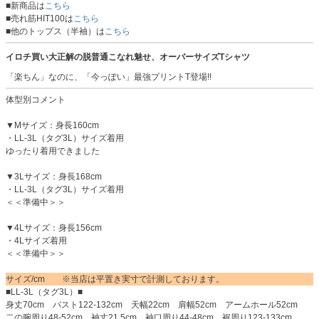
■新商品は
こちら
■売れ筋HIT100は
こちら
■他のトップス（半袖）は
こちら
イロチ買い大正解の脱普通こなれ魅せ、オーバーサイズTシャツ
「楽ちん」なのに、「今っぽい」最強プリントT登場!!
体型別コメント
▼Mサイズ：身長160cm
・LL-3L（タグ3L）サイズ着用
ゆったり着用できました
▼3Lサイズ：身長168cm
・LL-3L（タグ3L）サイズ着用
＜＜準備中＞＞
▼4Lサイズ：身長156cm
・4Lサイズ着用
＜＜準備中＞＞
サイズ/cm ※当店は平置き実寸で計測しております。
■LL-3L（タグ3L）■
身丈70cm バスト122-132cm 天幅22cm 肩幅52cm アームホール52cm
二の腕周り48-52cm 袖丈21.5cm 袖口周り44-48cm 裾周り123-133cm