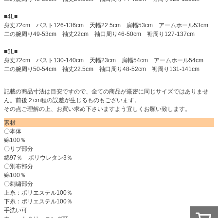
■4L■
身丈72cm バスト126-136cm 天幅22.5cm 肩幅53cm アームホール53cm
二の腕周り49-53cm 袖丈22cm 袖口周り46-50cm 裾周り127-137cm
■5L■
身丈72cm バスト130-140cm 天幅23cm 肩幅54cm アームホール54cm
二の腕周り50-54cm 袖丈22.5cm 袖口周り48-52cm 裾周り131-141cm
記載の商品寸法は目安ですので、全ての商品が厳密に同じサイズではありませ
ん。前後２cm程の誤差が生じるものもございます。
その点ご理解の上、お買い求め下さいますよう宜しくお願い致します。
素材
〇本体
綿100％
〇リブ部分
綿97％ ポリウレタン3％
〇別布部分
綿100％
〇刺繍部分
上糸：ポリエステル100％
下糸：ポリエステル100％
手洗い可