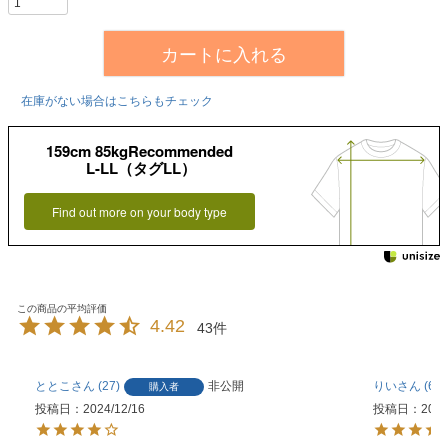
カートに入れる
在庫がない場合はこちらもチェック
159cm 85kgRecommended
L-LL（タグLL）
Find out more on your body type
4.42
43
ととこ
27
非公開
りい
6
購入者
投稿日
2024/12/16
投稿日
2024