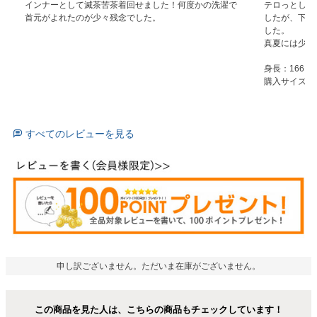
インナーとして滅茶苦茶着回せました！何度かの洗濯で
テロっとした
首元がよれたのが少々残念でした。
したが、下着
した。

真夏には少し
身長：166

購入サイズ：5
すべてのレビューを見る
申し訳ございません。ただいま在庫がございません。
この商品を見た人は、こちらの商品もチェックしています！