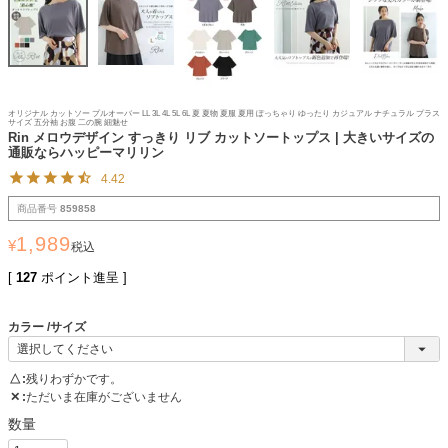
オリジナル カットソー プルオーバー LL 3L 4L 5L 6L 夏 夏物 夏服 夏用 ぽっちゃり ゆったり カジュアル ナチュラル プラス
サイズ 五分袖 お腹 二の腕 細魅せ
Rin メロウデザイン すっきり リブ カットソートップス | 大きいサイズの
通販ならハッピーマリリン
4.42
商品番号
859858
1,989
¥
税込
[
127
ポイント進呈 ]
カラー
サイズ
△
残りわずかです。
✕
ただいま在庫がございません