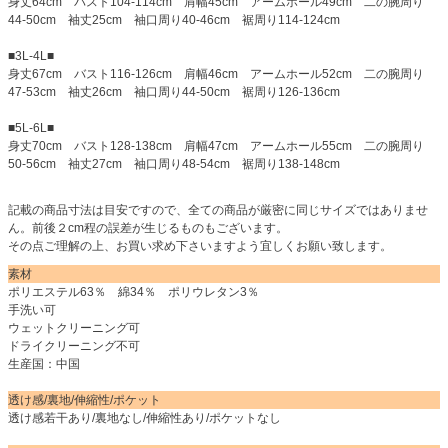
身丈64cm バスト104-114cm 肩幅45cm アームホール49cm 二の腕周り
44-50cm 袖丈25cm 袖口周り40-46cm 裾周り114-124cm
■3L-4L■
身丈67cm バスト116-126cm 肩幅46cm アームホール52cm 二の腕周り
47-53cm 袖丈26cm 袖口周り44-50cm 裾周り126-136cm
■5L-6L■
身丈70cm バスト128-138cm 肩幅47cm アームホール55cm 二の腕周り
50-56cm 袖丈27cm 袖口周り48-54cm 裾周り138-148cm
記載の商品寸法は目安ですので、全ての商品が厳密に同じサイズではありませ
ん。前後２cm程の誤差が生じるものもございます。
その点ご理解の上、お買い求め下さいますよう宜しくお願い致します。
素材
ポリエステル63％ 綿34％ ポリウレタン3％
手洗い可
ウェットクリーニング可
ドライクリーニング不可
生産国：中国
透け感/裏地/伸縮性/ポケット
透け感若干あり/裏地なし/伸縮性あり/ポケットなし