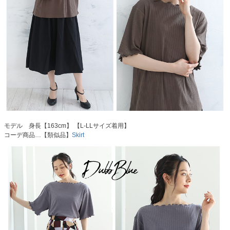
モデル 身長【163cm】 【L-LLサイズ着用】
コーデ商品…【類似品】
Skirt