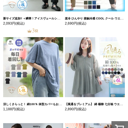
新サイズ追加!! ＜瞬寒！アイスヴェールシリーズ＞ 美脚 ジョガーパンツ 【ウェストゴム】 【ストレッチ】 | 大きいサイズの通販ならハッピーマリリン
楽冷 ひんやり 接触冷感 COOL クール ウエストゴム 楽ちん ストレッチ 美脚 レギパン 【ストレッチ】 | 大きいサイズの通販ならハッピーマリリン
2,093円
(税込)
2,690円
(税込)
涼しくさらっと！ 綿100％ 体型カバーもお洒落も叶える 風合いコットン ゆるシルエット ドルマン | 大きいサイズの通販ならハッピーマリリン
【風通るプレミアム】 綿 楊柳 七分袖 ウエストギャザー ブラウス | 大きいサイズの通販ならハッピーマリリン
1,188円
(税込)
2,890円
(税込)