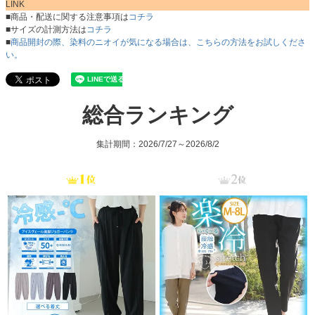
LINK
■商品・配送に関する注意事項は
コチラ
■サイズの計測方法は
コチラ
■
商品開封の際、染料のニオイが気になる場合は、こちらの方法をお試しくださ
い。
総合ランキング
集計期間：2026/7/27～2026/8/2