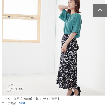
ページトッ
ページトッ
プへ
プへ
モデル 身長【165cm】 【L-LLサイズ着用】
コーデ商品…
Skirt