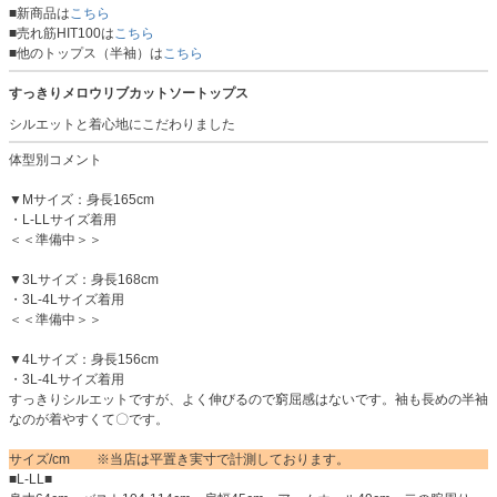
■新商品は
こちら
■売れ筋HIT100は
こちら
■他のトップス（半袖）は
こちら
すっきりメロウリブカットソートップス
シルエットと着心地にこだわりました
体型別コメント
▼Mサイズ：身長165cm
・L-LLサイズ着用
＜＜準備中＞＞
▼3Lサイズ：身長168cm
・3L-4Lサイズ着用
＜＜準備中＞＞
▼4Lサイズ：身長156cm
・3L-4Lサイズ着用
すっきりシルエットですが、よく伸びるので窮屈感はないです。袖も長めの半袖
なのが着やすくて〇です。
サイズ/cm ※当店は平置き実寸で計測しております。
■L-LL■