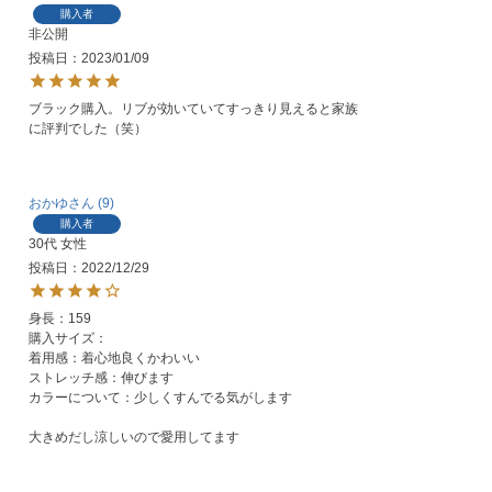
購入者
非公開
投稿日
2023/01/09
ブラック購入。リブが効いていてすっきり見えると家族
に評判でした（笑）
おかゆ
9
購入者
30代
女性
投稿日
2022/12/29
身長：159

購入サイズ：

着用感：着心地良くかわいい

ストレッチ感：伸びます

カラーについて：少しくすんでる気がします

大きめだし涼しいので愛用してます