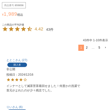
商品番号
859858
1,989
¥
税込
4.42
43
43
件中
1
-
10
件表示
1
2
…
5
ととこ
27
購入者
非公開
投稿日
2024/12/16
インナーとして滅茶苦茶着回せました！何度かの洗濯で
首元がよれたのが少々残念でした。
りい
6