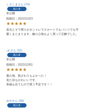
しろくま
74
購入者
非公開
投稿日
2022/12/23
首元とそで周りがオシャレでスカートでもパンツでも可
愛くまとまります。触り心地もよく買って正解でした。
ℳ.
32
購入者
非公開
投稿日
2022/12/01
着心地、肌ざわりもよかった！

見た目もかわいいです。

長袖も出てたので買う予定です！！
みや
38
購入者