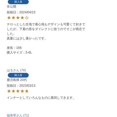
購入者
非公開
投稿日
2024/04/15
テロっとした生地で着心地もデザインも可愛くて好きで
したが、下着の形をダイレクトに拾うのでそこが残念で
した。

真夏には少し暑かったです。　

身長：166

購入サイズ：5-6L
はる
78
購入者
鹿児島県
20代
投稿日
2023/03/13
インナーとしていろんなものに着回しできます。
福寿草
71