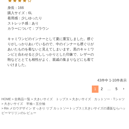
身長：166

購入サイズ：6L

着用感：少しゆったり

ストレッチ感：あり

カラーについて：ブラウン

キャミワンピのインナーとして夏に重宝しました。襟ぐ
りがしっかりあいているので、中のインナーも襟ぐりが
あいたものを着ないと見えてしまいます。黒のキャミワ
ンピと合わせると少ししっかりとした印象で、レザーの
鞄などととても相性がよく、親戚の集まりなどにも着て
いけました。
43
件中
1
-
10
件表示
1
2
…
5
HOME
全商品一覧
大きいサイズ トップス
大きいサイズ カットソー・Tシャツ
大きいサイズ 半袖～五分袖
Rin メロウデザイン すっきり リブ カットソートップス | 大きいサイズの通販ならハッ
ピーマリリンのレビュー