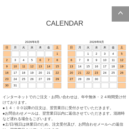
CALENDAR
ページトッ
プへ
2026年8月
2026年9月
日
月
火
水
木
金
土
日
月
火
水
木
金
土
1
1
2
3
4
5
2
3
4
5
6
7
8
6
7
8
9
10
11
12
9
10
11
12
13
14
15
13
14
15
16
17
18
19
16
17
18
19
20
21
22
20
21
22
23
24
25
26
23
24
25
26
27
28
29
27
28
29
30
30
31
インターネットでのご注文・お問い合わせは、年中無休・２４時間受け付
けております。
●１４：００以降の注文は、翌営業日に受付させていただきます。
●お問合わせメールは、翌営業日以内に返信させていただきます。混雑時
など遅れる場合もございます。
●土/日/祝日は休業日のため、注文受付及び、お問合わせメールへの返信