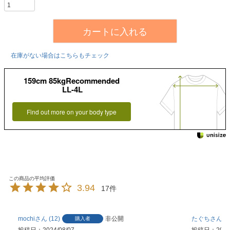
カートに入れる
在庫がない場合はこちらもチェック
159cm 85kgRecommended
LL-4L
Find out more on your body type
3.94
17
mochi
12
非公開
たぐち
2
購入者