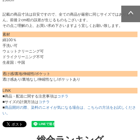
230cm
記載の商品寸法は目安ですので、全ての商品が厳密に同じサイズではありませ
ん。前後２cm程の誤差が生じるものもございます。
ページトッ
ページトッ
その点ご理解の上、お買い求め下さいますよう宜しくお願い致します。
プへ
プへ
素材
綿100％
手洗い可
ウェットクリーニング可
ドライクリーニング不可
生産国：中国
透け感/裏地/伸縮性/ポケット
透け感あり/裏地なし/伸縮性なし/ポケットあり
LINK
■商品・配送に関する注意事項は
コチラ
■サイズの計測方法は
コチラ
■
商品開封の際、染料のニオイが気になる場合は、こちらの方法をお試しくださ
い。
総合ランキング