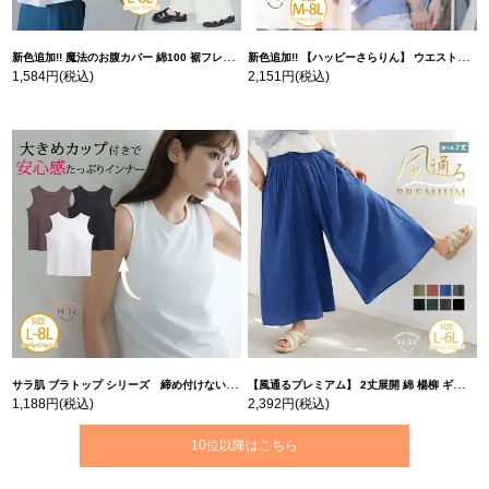
新色追加!! 魔法のお腹カバー 綿100 裾フレア Tシャツ | 大きいサイズの通販ならハッピーマリリン
新色追加!! 【ハッピーさらりん】 ウエストタック入り スッキリ魅せ コクーントップス | 大きいサイズの通販ならハッピーマリリン
1,584円
(税込)
2,151円
(税込)
サラ肌 ブラトップ シリーズ 締め付けない リブ タンクトップ | 大きいサイズの通販ならハッピーマリリン
【風通るプレミアム】 2丈展開 綿 楊柳 ギャザー フレア スカンツ 【ウェストゴム】 | 大きいサイズの通販ならハッピーマリリン
1,188円
(税込)
2,392円
(税込)
10位以降はこちら