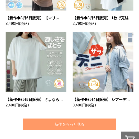
【新作◆8月6日販売】 【マリスポーツ】 運動初心者さんのための フード付き パーカー | 大きいサイズの通販ならハッピーマリリン
【新作◆8月5日販売】 1枚で完結 袖口＆バック フハク使い トップス | 大きいサイズの通販ならハッピーマリリン
3,490円
(税込)
2,790円
(税込)
【新作◆8月5日販売】 さよなら猛暑 涼しさを着る 遮熱 接触冷感 吸水・速乾 五分袖 コンフォートメッシュ 配色レイヤード 風ゆる Tシャツ | 大きいサイズの通販ならハッピーマリリン
【新作◆8月4日販売】 シアーデニムで お洒落に肌隠し | 大きいサイズの通販ならハッピーマリリン
2,490円
(税込)
3,490円
(税込)
新作をもっと見る