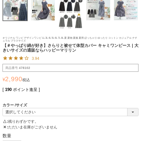
オリジナル ワンピ デザインワンピ LL 3L 4L 5L 6L 7L 8L 夏 夏物 夏服 夏用 ぽっちゃり ゆったり コットン カジュアル ナチ
ュラル プラスサイズ
【＃やっぱり綿が好き】さらりと被せて体型カバー キャミワンピース | 大
きいサイズの通販ならハッピーマリリン
3.94
商品番号
478102
2,990
¥
税込
[
190
ポイント進呈 ]
カラー
サイズ
△
残りわずかです。
✕
ただいま在庫がございません