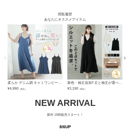
閲覧履歴
あなたにオススメアイテム
柔らか デニム調 キャミワンピース | 大きいサイズの通販ならハッピーマリリン
新色・袖丈追加!! 丈と袖丈が選べる! 膨れトップス × マーメイド ジャンスカ 2点セット 楽かわ | 大きいサイズの通販ならハッピーマリリン
¥
4,990
¥
3,190
¥
（税込）
（税込）
NEW ARRIVAL
新作
15時販売スタート！
8/6UP