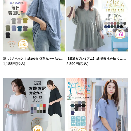
涼しくさらっと！ 綿100％ 体型カバーもお洒落も叶える 風合いコットン ゆるシルエット ドルマン | 大きいサイズの通販ならハッピーマリリン
【風通るプレミアム】 綿 楊柳 七分袖 ウエストギャザー ブラウス | 大きいサイズの通販ならハッピーマリリン
1,188円
(税込)
2,890円
(税込)