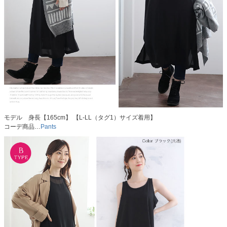
モデル 身長【165cm】 【L-LL（タグ1）サイズ着用】
コーデ商品…
Pants