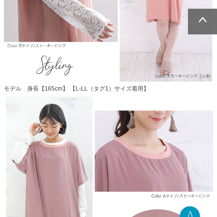
ページトッ
ページトッ
プへ
プへ
モデル 身長【165cm】 【L-LL（タグ1）サイズ着用】