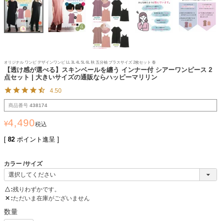
オリジナル ワンピ デザインワンピ LL 3L 4L 5L 6L 秋 五分袖 プラスサイズ 2枚セット 春
【透け感が選べる】スキンベールを纏う インナー付 シアーワンピース 2
点セット | 大きいサイズの通販ならハッピーマリリン
4.50
商品番号
438174
4,490
¥
税込
[
82
ポイント進呈 ]
カラー
サイズ
△
残りわずかです。
✕
ただいま在庫がございません