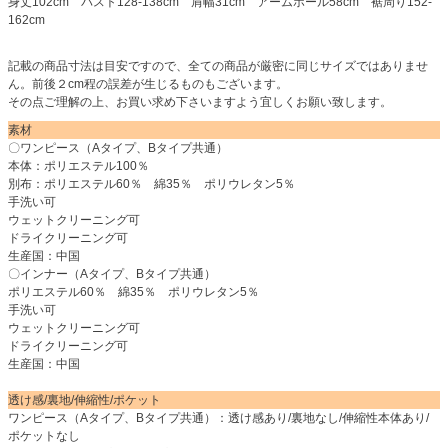
身丈102cm バスト128-138cm 肩幅31cm アームホール58cm 裾周り152-
162cm
記載の商品寸法は目安ですので、全ての商品が厳密に同じサイズではありませ
ん。前後２cm程の誤差が生じるものもございます。
その点ご理解の上、お買い求め下さいますよう宜しくお願い致します。
素材
〇ワンピース（Aタイプ、Bタイプ共通）
本体：ポリエステル100％
別布：ポリエステル60％ 綿35％ ポリウレタン5％
手洗い可
ウェットクリーニング可
ドライクリーニング可
生産国：中国
〇インナー（Aタイプ、Bタイプ共通）
ポリエステル60％ 綿35％ ポリウレタン5％
手洗い可
ウェットクリーニング可
ドライクリーニング可
生産国：中国
透け感/裏地/伸縮性/ポケット
ワンピース（Aタイプ、Bタイプ共通）：透け感あり/裏地なし/伸縮性本体あり/
ポケットなし