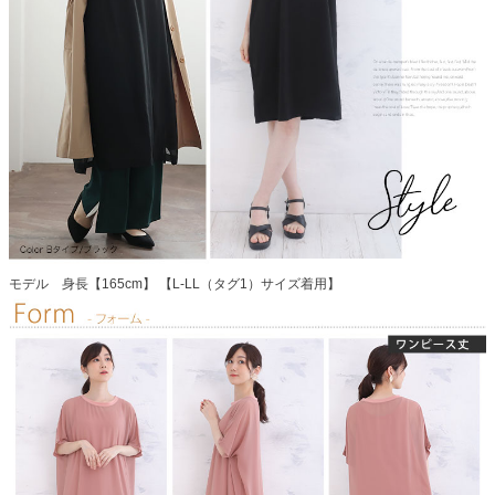
モデル 身長【165cm】 【L-LL（タグ1）サイズ着用】