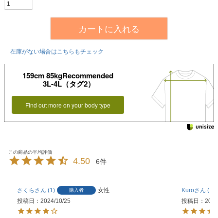
カートに入れる
在庫がない場合はこちらもチェック
159cm 85kgRecommended
3L-4L（タグ2）
Find out more on your body type
4.50
6
さくら
1
女性
Kuro
11
購入者
投稿日
2024/10/25
投稿日
2023