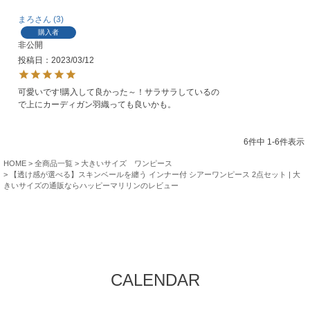
まろ
3
購入者
非公開
投稿日
2023/03/12
可愛いです!購入して良かった～！サラサラしているの
で上にカーディガン羽織っても良いかも。
6
件中
1
-
6
件表示
HOME
全商品一覧
大きいサイズ ワンピース
【透け感が選べる】スキンベールを纏う インナー付 シアーワンピース 2点セット | 大
きいサイズの通販ならハッピーマリリンのレビュー
CALENDAR