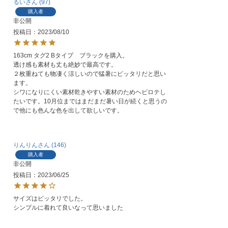
るい
97
購入者
非公開
投稿日
2023/08/10
163cm タグ2 Bタイプ　ブラックを購入。

透け感も素材も丈も絶妙で最高です。

２枚重ねても物凄く涼しいので猛暑にピッタリだと思い
ます。

シワになりにくい素材乾きやすい素材のためヘビロテし
たいです。10月位まではまだまだ暑い日が続くと思うの
で他にも色んな色を出して欲しいです。
りんりん
146
購入者
非公開
投稿日
2023/06/25
サイズはピッタリでした。

シンプルに着れて良いなって思いました