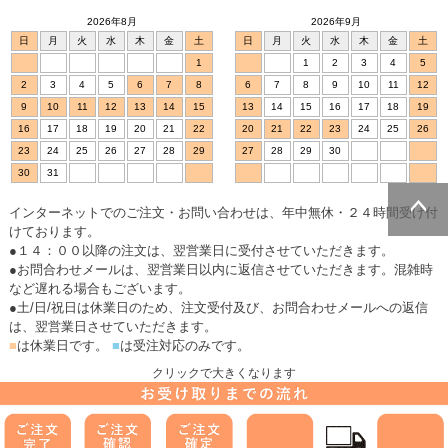
2026年8月
2026年9月
日
月
火
水
木
金
土
日
月
火
水
木
金
土
1
1
2
3
4
5
2
3
4
5
6
7
8
6
7
8
9
10
11
12
9
10
11
12
13
14
15
13
14
15
16
17
18
19
16
17
18
19
20
21
22
20
21
22
23
24
25
26
23
24
25
26
27
28
29
27
28
29
30
30
31
インターネットでのご注文・お問い合わせは、年中無休・２４時間受け付
けております。
ページトッ
●１４：００以降の注文は、翌営業日に受付させていただきます。
プへ
●お問合わせメールは、翌営業日以内に返信させていただきます。混雑時
など遅れる場合もございます。
●土/日/祝日は休業日のため、注文受付及び、お問合わせメールへの返信
は、翌営業日させていただきます。
■
は休業日です。
■
は受注対応のみです。
クリックで大きくなります