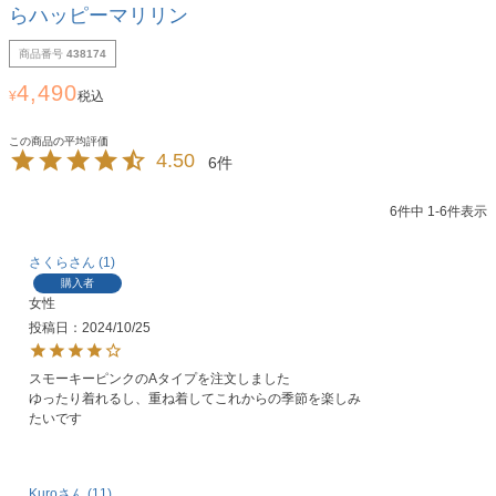
らハッピーマリリン
商品番号
438174
4,490
¥
税込
4.50
6
6
件中
1
-
6
件表示
さくら
1
購入者
女性
投稿日
2024/10/25
スモーキーピンクのAタイプを注文しました

ゆったり着れるし、重ね着してこれからの季節を楽しみ
たいです
Kuro
11