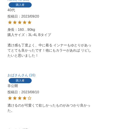
購入者
40代
投稿日
2023/09/20
身長：160…90kg

購入サイズ：3L-4L Bタイプ

透け感も丁度よく、中に着る インナーもゆとりがあっ
てとても良かったです！他にもカラーがあれば リピし
おばさん
16
購入者
非公開
投稿日
2023/08/10
透けるのが可愛くて欲しかったものがみつかり良かっ
た。