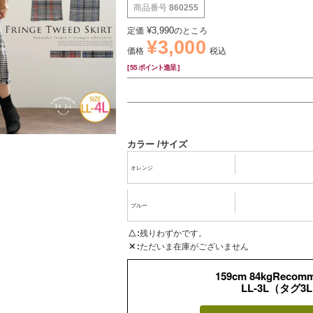
商品番号
860255
¥
3,990
定価
のところ
¥
3,000
価格
税込
[
55
ポイント進呈 ]
カラー
サイズ
オレンジ
ブルー
△
残りわずかです。
✕
ただいま在庫がございません
159cm 84kgRecom
LL-3L（タグ3