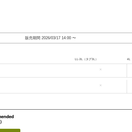
販売期間
2026/03/17 14:00
〜
LL-3L（タグ3L）
4L
×
LL-3L（タグ3L）
4L
×
mended
L）