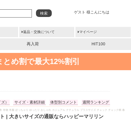
ゲスト 様こんにちは
検索
返品・交換について
マイページ
再入荷
HIT100
まとめ割で最大12%割引
イズ）
サイズ・素材詳細
体型別コメント
週間ランキング
秋服 冬 冬物 冬服 ぽっちゃり ゆったり おしゃれ カジュアル ナチュラル プラスサイズ チェック チェック柄 春
ト | 大きいサイズの通販ならハッピーマリリン