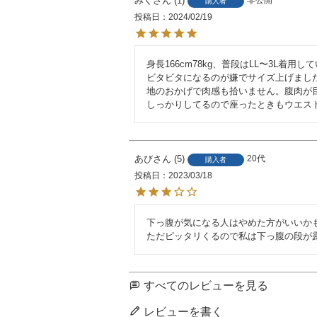
みく
1
非公開
購入者
投稿日
2024/02/19
身長166cm78kg、普段はLL〜3L着
ビタビタになるのが嫌でサイズ上げまし
地のおかげで肉感も拾いません。腹肉が
しっかりしてるので座ったときもウエス
あび
5
20代
購入者
投稿日
2023/03/18
下っ腹が気になる人はやめた方がいいかも
ただピッタリくるので私は下っ腹の段が
すべてのレビューを見る
レビューを書く