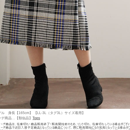
ル 身長【165cm】 【LL-3L（タグ3L）サイズ着用】
ーデ商品…【類似品】
Tops