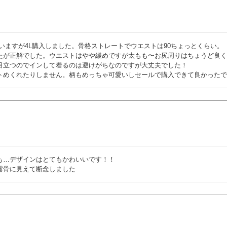
用していますが4L購入しました。骨格ストレートでウエストは90ちょっとくらい。

たが正解でした。ウエストはやや緩めですが太もも〜お尻周りはちょうど良
目立つのでインして着るのは避けがちなのですが大丈夫でした！

トめくれたりしません。柄もめっちゃ可愛いしセールで購入できて良かった
…デザインはとてもかわいいです！！

露骨に見えて断念しました