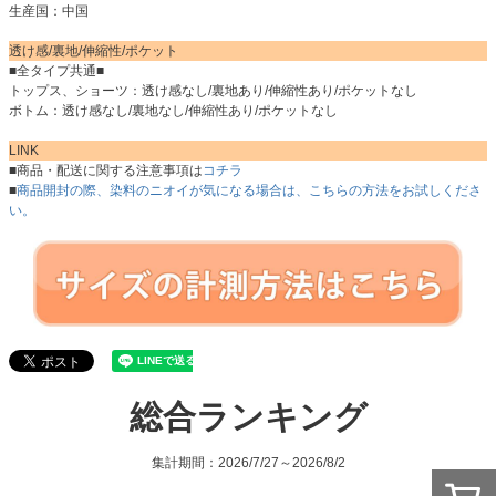
生産国：中国
透け感/裏地/伸縮性/ポケット
■全タイプ共通■
トップス、ショーツ：透け感なし/裏地あり/伸縮性あり/ポケットなし
ボトム：透け感なし/裏地なし/伸縮性あり/ポケットなし
LINK
■商品・配送に関する注意事項は
コチラ
■
商品開封の際、染料のニオイが気になる場合は、こちらの方法をお試しくださ
い。
総合ランキング
集計期間：2026/7/27～2026/8/2