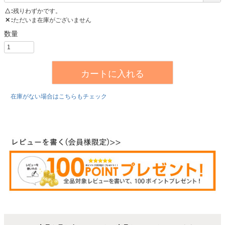
△
残りわずかです。
✕
ただいま在庫がございません
カートに入れる
在庫がない場合はこちらもチェック