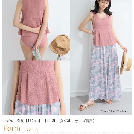
モデル 身長【160cm】 【LL-3L（タグ3L）サイズ着用】