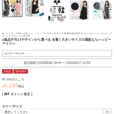
海 プール 泳ぐ 水着set 水着セット ノースリ ママ 子供 LL 3L 4L 5L 6L 夏 夏物 夏服 夏用 ぽっちゃり ゆったり プラスサイズ
カジュアル かわいい お腹 お尻
●返品不可●3デザインから選べる 水着 | 大きいサイズの通販ならハッピー
マリリン
商品番号
862140
販売期間
2026/08/06 18:00
〜
2026/08/17 10:59
SALE
30%OFF
¥
のところ
5,990
4,193
¥
税込
[
267
ポイント進呈 ]
カラー
サイズ