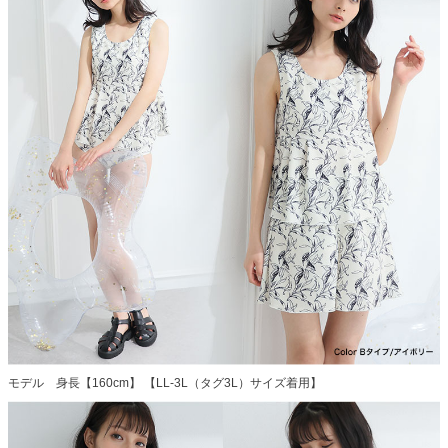
モデル 身長【160cm】 【LL-3L（タグ3L）サイズ着用】