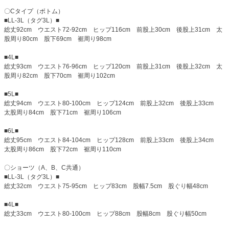
〇Cタイプ（ボトム）
■LL-3L（タグ3L）■
総丈92cm ウエスト72-92cm ヒップ116cm 前股上30cm 後股上31cm 太
股周り80cm 股下69cm 裾周り98cm
■4L■
総丈93cm ウエスト76-96cm ヒップ120cm 前股上31cm 後股上32cm 太
股周り82cm 股下70cm 裾周り102cm
■5L■
総丈94cm ウエスト80-100cm ヒップ124cm 前股上32cm 後股上33cm
太股周り84cm 股下71cm 裾周り106cm
■6L■
総丈95cm ウエスト84-104cm ヒップ128cm 前股上33cm 後股上34cm
太股周り86cm 股下72cm 裾周り110cm
〇ショーツ（A、B、C共通）
■LL-3L（タグ3L）■
総丈32cm ウエスト75-95cm ヒップ83cm 股幅7.5cm 股ぐり幅48cm
■4L■
総丈33cm ウエスト80-100cm ヒップ88cm 股幅8cm 股ぐり幅50cm