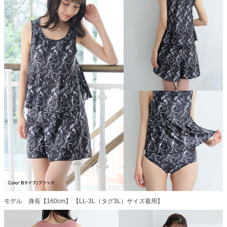
モデル 身長【160cm】 【LL-3L（タグ3L）サイズ着用】