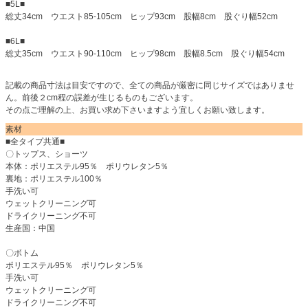
■5L■
総丈34cm ウエスト85-105cm ヒップ93cm 股幅8cm 股ぐり幅52cm
■6L■
総丈35cm ウエスト90-110cm ヒップ98cm 股幅8.5cm 股ぐり幅54cm
記載の商品寸法は目安ですので、全ての商品が厳密に同じサイズではありませ
ん。前後２cm程の誤差が生じるものもございます。
その点ご理解の上、お買い求め下さいますよう宜しくお願い致します。
素材
■全タイプ共通■
〇トップス、ショーツ
本体：ポリエステル95％ ポリウレタン5％
裏地：ポリエステル100％
手洗い可
ウェットクリーニング可
ドライクリーニング不可
生産国：中国
〇ボトム
ポリエステル95％ ポリウレタン5％
手洗い可
ウェットクリーニング可
ドライクリーニング不可