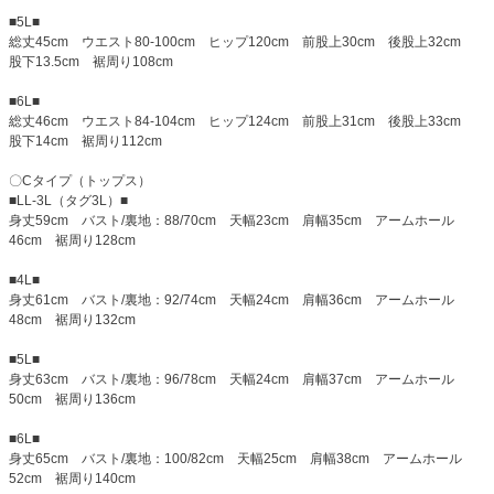
■5L■
総丈45cm ウエスト80-100cm ヒップ120cm 前股上30cm 後股上32cm
股下13.5cm 裾周り108cm
■6L■
総丈46cm ウエスト84-104cm ヒップ124cm 前股上31cm 後股上33cm
股下14cm 裾周り112cm
〇Cタイプ（トップス）
■LL-3L（タグ3L）■
身丈59cm バスト/裏地：88/70cm 天幅23cm 肩幅35cm アームホール
46cm 裾周り128cm
■4L■
身丈61cm バスト/裏地：92/74cm 天幅24cm 肩幅36cm アームホール
48cm 裾周り132cm
■5L■
身丈63cm バスト/裏地：96/78cm 天幅24cm 肩幅37cm アームホール
50cm 裾周り136cm
■6L■
身丈65cm バスト/裏地：100/82cm 天幅25cm 肩幅38cm アームホール
52cm 裾周り140cm