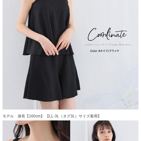
モデル 身長【160cm】 【LL-3L（タグ3L）サイズ着用】