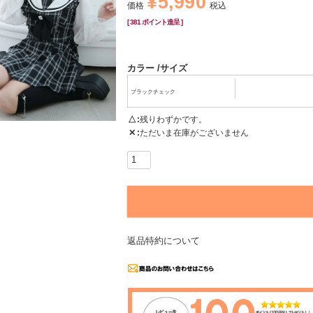
¥
5,990
価格
税込
[
381
ポイント進呈 ]
カラー
サイズ
ブラックチェック
△
残りわずかです。
✕
ただいま在庫がございません
返品特約について