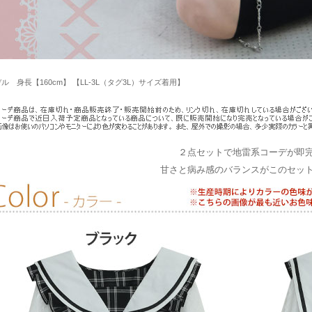
ル 身長【160cm】 【LL-3L（タグ3L）サイズ着用】
２点セットで地雷系コーデが即
甘さと病み感のバランスがこのセッ