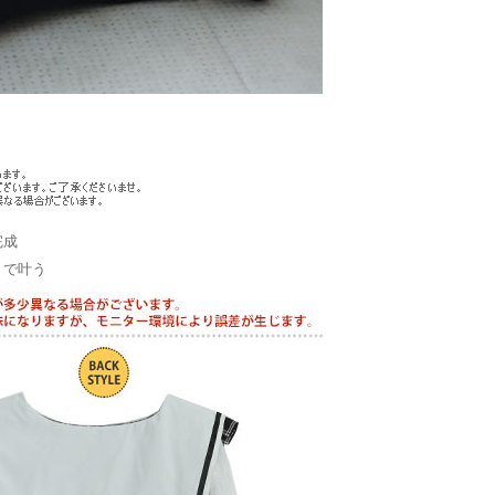
完成
トで叶う