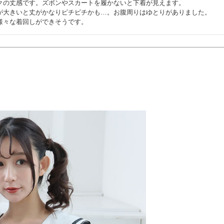
クの丈感です。ズボンやスカートを履かないと下着が見えます。

が大きいと丈がかなりピチピチかも…。お腹周りはゆとりがありました。

様々な着回しができそうです。