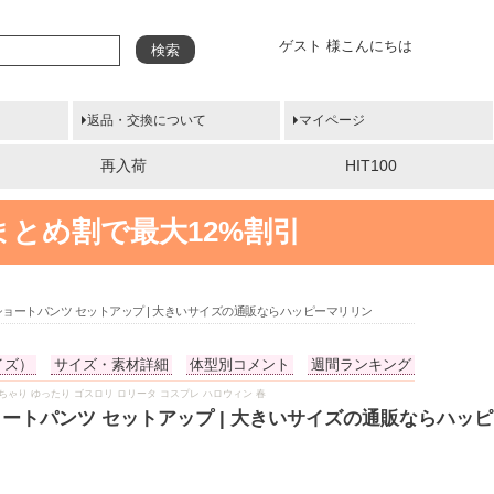
ゲスト 様こんにちは
検索
返品・交換について
マイページ
再入荷
HIT100
まとめ割で最大12%割引
 ショートパンツ セットアップ | 大きいサイズの通販ならハッピーマリリン
イズ）
サイズ・素材詳細
体型別コメント
週間ランキング
 ぽっちゃり ゆったり ゴスロリ ロリータ コスプレ ハロウィン 春
ショートパンツ セットアップ | 大きいサイズの通販ならハッ