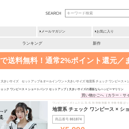
SEARCH
メールマガジン
お気に入り
ランキング
新作
円以上で送料無料！
通常2%ポイント還元／
大きいサイズ セットアップ＆オールインワン
大きいサイズ 地雷系 チェック ワンピース ×
チェック ワンピース × ショートパンツ セットアップ | 大きいサイズの通販ならハッピーマリリン
買い物かごへ（カラー・サ
ワンピ パンツ ボトムス LL 3L 4L 秋 秋物 秋服 冬 冬物 冬服
地雷系 チェック ワンピース × 
商品番号
861874