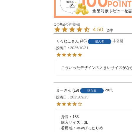
4.50
2
くろねこ
46
非公開
購入者
投稿日
2025/10/31
こういったデザインの大きいサイズがな
まー
19
20代
購入者
投稿日
2025/09/25
身長：156

購入サイズ：3L

着用感：ややぴったりめ
