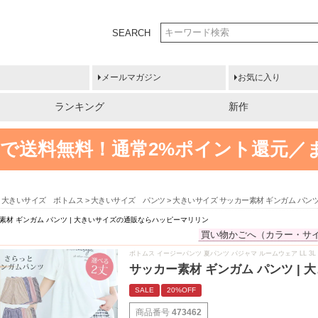
SEARCH
メールマガジン
お気に入り
ランキング
新作
円以上で送料無料！
通常2%ポイント還元／
大きいサイズ ボトムス
大きいサイズ パンツ
大きいサイズ サッカー素材 ギンガム パン
素材 ギンガム パンツ | 大きいサイズの通販ならハッピーマリリン
買い物かごへ（カラー・サ
ボトムス イージーパンツ 夏パンツ パジャマ ルームウェア LL 3L 
サッカー素材 ギンガム パンツ |
SALE
20%OFF
商品番号
473462