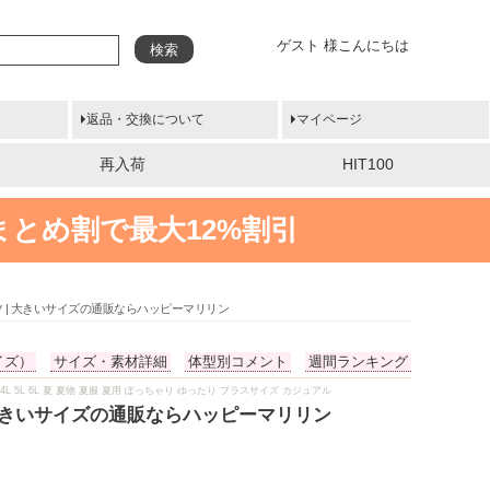
ゲスト 様こんにちは
検索
返品・交換について
マイページ
再入荷
HIT100
まとめ割で最大12%割引
ツ | 大きいサイズの通販ならハッピーマリリン
イズ）
サイズ・素材詳細
体型別コメント
週間ランキング
4L 5L 6L 夏 夏物 夏服 夏用 ぽっちゃり ゆったり プラスサイズ カジュアル
 大きいサイズの通販ならハッピーマリリン