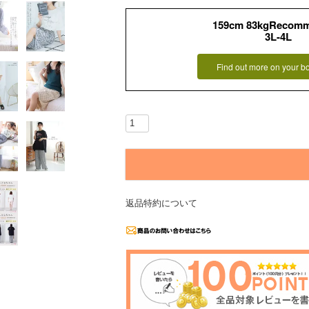
159cm 83kgRecom
3L-4L
Find out more on your b
返品特約について