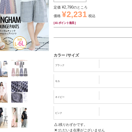
¥
2,790
定価
のところ
¥
2,231
価格
税込
[
41
ポイント進呈 ]
カラー
サイズ
ブラック
モカ
ネイビー
ピンク
△
残りわずかです。
✕
ただいま在庫がございません