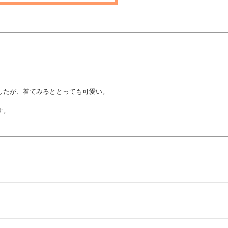
たが、着てみるととっても可愛い。



す。
。