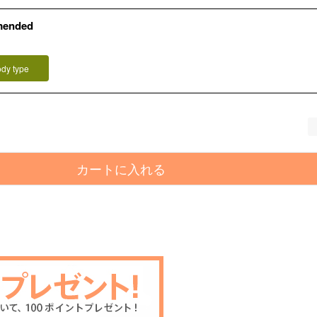
mended
ody type
カートに入れる